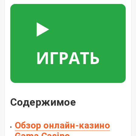
▶️
ИГРАТЬ
Содержимое
Обзор онлайн-казино