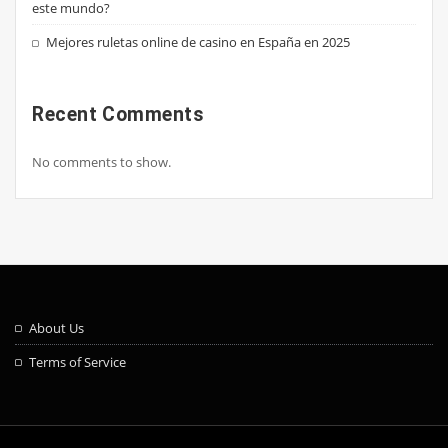
este mundo?
Mejores ruletas online de casino en España en 2025
Recent Comments
No comments to show.
About Us
Terms of Service