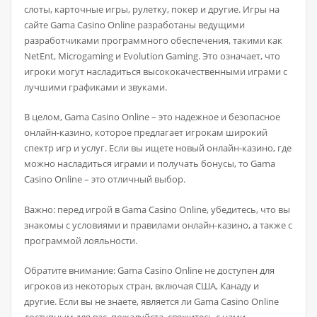
слоты, карточные игры, рулетку, покер и другие. Игры на
сайте Gama Casino Online разработаны ведущими
разработчиками программного обеспечения, такими как
NetEnt, Microgaming и Evolution Gaming. Это означает, что
игроки могут насладиться высококачественными играми с
лучшими графиками и звуками.
В целом, Gama Casino Online – это надежное и безопасное
онлайн-казино, которое предлагает игрокам широкий
спектр игр и услуг. Если вы ищете новый онлайн-казино, где
можно насладиться играми и получать бонусы, то Gama
Casino Online – это отличный выбор.
Важно: перед игрой в Gama Casino Online, убедитесь, что вы
знакомы с условиями и правилами онлайн-казино, а также с
программой лояльности.
Обратите внимание: Gama Casino Online не доступен для
игроков из некоторых стран, включая США, Канаду и
другие. Если вы не знаете, является ли Gama Casino Online