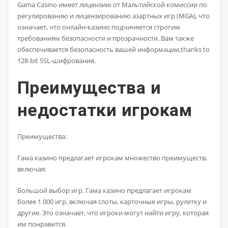
Gama Casino имеет лицензию от Мальтийской комиссии по
регулированию и лицензированию азартных игр (MGA), что
означает, что онлайн-казино подчиняется строгим
требованиям безопасности и прозрачности. Вам также
обеспечивается безопасность вашей информации,thanks to
128-bit SSL-шифрования.
Преимущества и
недостатки игрокам
Преимущества:
Гама казино предлагает игрокам множество преимуществ,
включая:
Большой выбор игр. Гама казино предлагает игрокам
более 1 000 игр, включая слоты, карточные игры, рулетку и
другие. Это означает, что игроки могут найти игру, которая
им понравится.