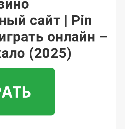
зино
ый сайт | Pin
 играть онлайн –
кало (2025)
РАТЬ