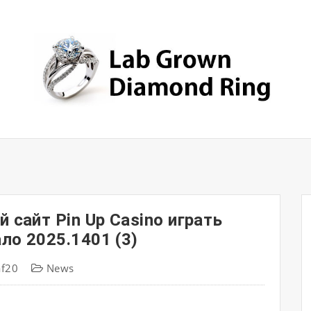
 сайт Pin Up Casino играть
ло 2025.1401 (3)
af20
News