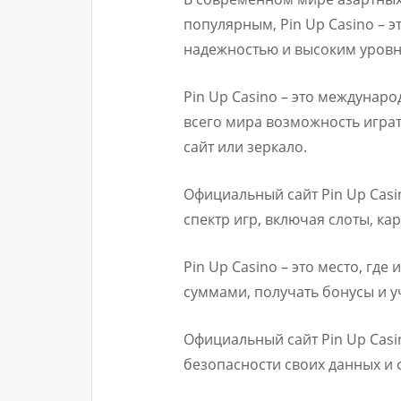
популярным, Pin Up Casino – э
надежностью и высоким уровн
Pin Up Casino – это междунар
всего мира возможность игра
сайт или зеркало.
Официальный сайт Pin Up Casin
спектр игр, включая слоты, ка
Pin Up Casino – это место, гд
суммами, получать бонусы и у
Официальный сайт Pin Up Casin
безопасности своих данных и