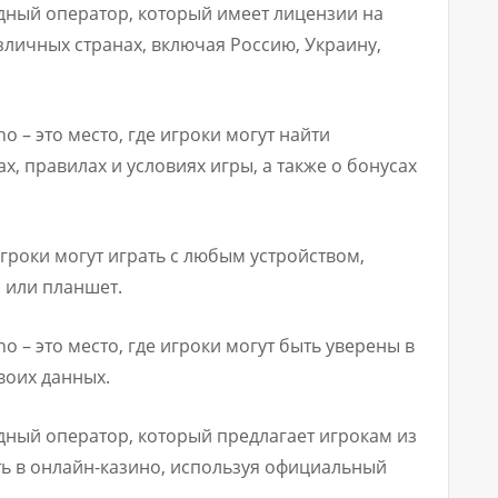
одный оператор, который имеет лицензии на
зличных странах, включая Россию, Украину,
o – это место, где игроки могут найти
, правилах и условиях игры, а также о бонусах
 игроки могут играть с любым устройством,
 или планшет.
o – это место, где игроки могут быть уверены в
воих данных.
одный оператор, который предлагает игрокам из
ть в онлайн-казино, используя официальный