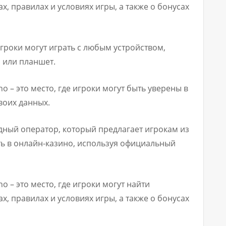
, правилах и условиях игры, а также о бонусах
 игроки могут играть с любым устройством,
 или планшет.
o – это место, где игроки могут быть уверены в
воих данных.
одный оператор, который предлагает игрокам из
ть в онлайн-казино, используя официальный
o – это место, где игроки могут найти
, правилах и условиях игры, а также о бонусах