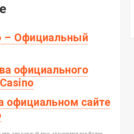
е
no – Официальный
ва официального
 Casino
на официальном сайте
o
игр, где каждый день становится все более