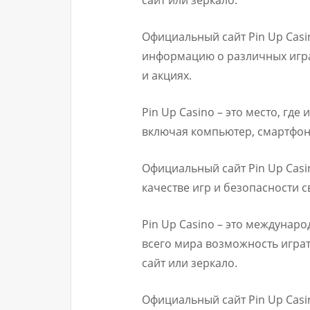
Официальный сайт Pin Up Casin
информацию о различных играх
и акциях.
Pin Up Casino – это место, где
включая компьютер, смартфон
Официальный сайт Pin Up Casin
качестве игр и безопасности с
Pin Up Casino – это междунар
всего мира возможность игра
сайт или зеркало.
Официальный сайт Pin Up Casin