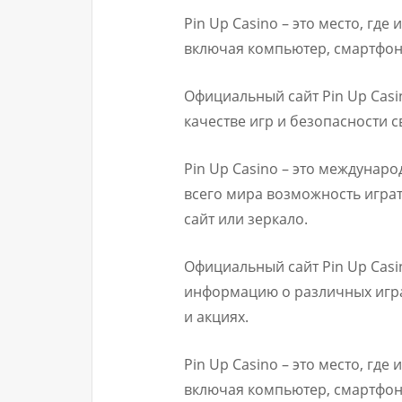
Pin Up Casino – это место, где
включая компьютер, смартфон
Официальный сайт Pin Up Casin
качестве игр и безопасности с
Pin Up Casino – это междунар
всего мира возможность игра
сайт или зеркало.
Официальный сайт Pin Up Casin
информацию о различных играх
и акциях.
Pin Up Casino – это место, где
включая компьютер, смартфон