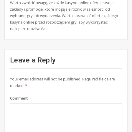
Warto zwrócić uwagę, że każde kasyno online oferuje swoje
zakłady i promocje, które mogą się różnić w zależności od
wybranej gry lub wydarzenia. Warto sprawdzić ofertę każdego
kasyna online przed rozpoczęciem gry, aby wykorzystać
najlepsze możliwości.
Leave a Reply
Your email address will not be published.
Required fields are
marked
*
Comment