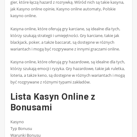
gier, które łączą hazard z rozrywką. Wśród nich są takie kasyna,
jak Kasyno online opinie, Kasyno online automaty, Polskie
kasyno online.
Kasyna online, które oferują gry karciane, są idealne dla tych,
którzy szukają strategii i umiejętności. Gry karciane, takie jak
blackjack, poker, a także baccarat, są dostępne w różnych
wariantach i mogą być rozgrywane z innymi graczami online.
Kasyna online, które oferują gry hazardowe, są idealne dla tych,
którzy szukają emocji i ryzyka. Gry hazardowe, takie jak ruletka,
loteria, a także keno, są dostępne w różnych wariantach i mogą
być rozgrywane z różnymi typami zakładów.
Lista Kasyn Online z
Bonusami
Kasyno
Typ Bonusu
Warunki Bonusu