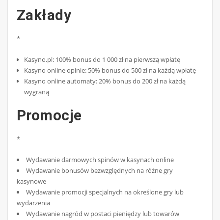
Zakłady
*
Kasyno.pl: 100% bonus do 1 000 zł na pierwszą wpłatę
Kasyno online opinie: 50% bonus do 500 zł na każdą wpłatę
Kasyno online automaty: 20% bonus do 200 zł na każdą
wygraną
Promocje
*
Wydawanie darmowych spinów w kasynach online
Wydawanie bonusów bezwzględnych na różne gry
kasynowe
Wydawanie promocji specjalnych na określone gry lub
wydarzenia
Wydawanie nagród w postaci pieniędzy lub towarów