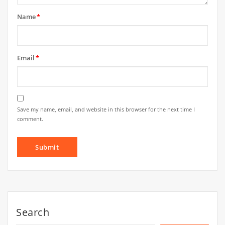
Name
*
Email
*
Save my name, email, and website in this browser for the next time I
comment.
Search