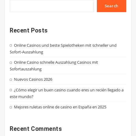
Search
Recent Posts
Online Casinos und beste Spielotheken mit schneller und
Sofort-Auszahlung
Online Casino schnelle Auszahlung Casinos mit
Sofortauszahlung
Nuevos Casinos 2026
¿Cómo elegir un buen casino cuando eres un recién llegado a
este mundo?
Mejores ruletas online de casino en España en 2025
Recent Comments