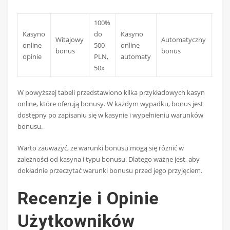
100%
20%
Kasyno
do
Kasyno
do
Witajowy
Automatyczny
online
500
online
100
bonus
bonus
opinie
PLN,
automaty
PLN
50x
30x
W powyższej tabeli przedstawiono kilka przykładowych kasyn
online, które oferują bonusy. W każdym wypadku, bonus jest
dostępny po zapisaniu się w kasynie i wypełnieniu warunków
bonusu.
Warto zauważyć, że warunki bonusu mogą się różnić w
zależności od kasyna i typu bonusu. Dlatego ważne jest, aby
dokładnie przeczytać warunki bonusu przed jego przyjęciem.
Recenzje i Opinie
Użytkowników