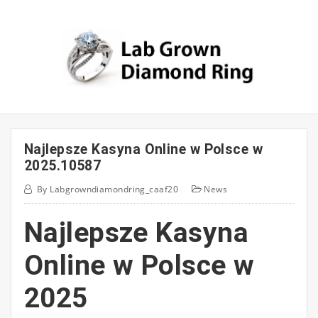
Skip
to
content
Najlepsze Kasyna Online w Polsce w
2025.10587
By
Labgrowndiamondring_caaf20
News
Najlepsze Kasyna
Online w Polsce w
2025