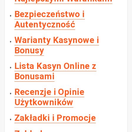
Bezpieczeństwo i
Autentyczność
Warianty Kasynowe i
Bonusy
Lista Kasyn Online z
Bonusami
Recenzje i Opinie
Użytkowników
Zakładki i Promocje