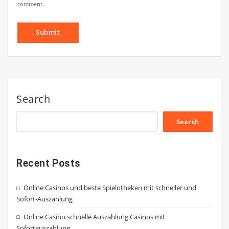
comment.
Search
Search
Recent Posts
Online Casinos und beste Spielotheken mit schneller und
Sofort-Auszahlung
Online Casino schnelle Auszahlung Casinos mit
Sofortauszahlung