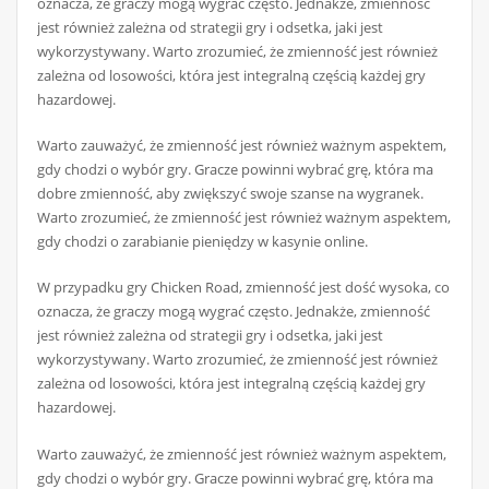
oznacza, że graczy mogą wygrać często. Jednakże, zmienność
jest również zależna od strategii gry i odsetka, jaki jest
wykorzystywany. Warto zrozumieć, że zmienność jest również
zależna od losowości, która jest integralną częścią każdej gry
hazardowej.
Warto zauważyć, że zmienność jest również ważnym aspektem,
gdy chodzi o wybór gry. Gracze powinni wybrać grę, która ma
dobre zmienność, aby zwiększyć swoje szanse na wygranek.
Warto zrozumieć, że zmienność jest również ważnym aspektem,
gdy chodzi o zarabianie pieniędzy w kasynie online.
W przypadku gry Chicken Road, zmienność jest dość wysoka, co
oznacza, że graczy mogą wygrać często. Jednakże, zmienność
jest również zależna od strategii gry i odsetka, jaki jest
wykorzystywany. Warto zrozumieć, że zmienność jest również
zależna od losowości, która jest integralną częścią każdej gry
hazardowej.
Warto zauważyć, że zmienność jest również ważnym aspektem,
gdy chodzi o wybór gry. Gracze powinni wybrać grę, która ma