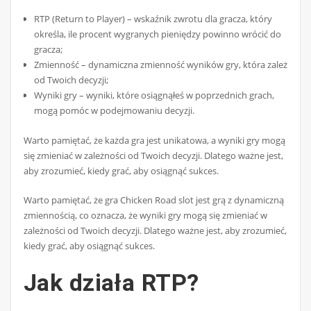
RTP (Return to Player) – wskaźnik zwrotu dla gracza, który
określa, ile procent wygranych pieniędzy powinno wrócić do
gracza;
Zmienność – dynamiczna zmienność wyników gry, która zależy
od Twoich decyzji;
Wyniki gry – wyniki, które osiągnąłeś w poprzednich grach,
mogą pomóc w podejmowaniu decyzji.
Warto pamiętać, że każda gra jest unikatowa, a wyniki gry mogą
się zmieniać w zależności od Twoich decyzji. Dlatego ważne jest,
aby zrozumieć, kiedy grać, aby osiągnąć sukces.
Warto pamiętać, że gra Chicken Road slot jest grą z dynamiczną
zmiennością, co oznacza, że wyniki gry mogą się zmieniać w
zależności od Twoich decyzji. Dlatego ważne jest, aby zrozumieć,
kiedy grać, aby osiągnąć sukces.
Jak działa RTP?