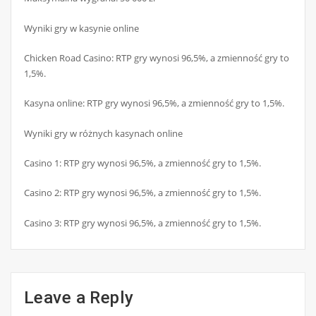
Wyniki gry w kasynie online
Chicken Road Casino: RTP gry wynosi 96,5%, a zmienność gry to
1,5%.
Kasyna online: RTP gry wynosi 96,5%, a zmienność gry to 1,5%.
Wyniki gry w różnych kasynach online
Casino 1: RTP gry wynosi 96,5%, a zmienność gry to 1,5%.
Casino 2: RTP gry wynosi 96,5%, a zmienność gry to 1,5%.
Casino 3: RTP gry wynosi 96,5%, a zmienność gry to 1,5%.
Leave a Reply