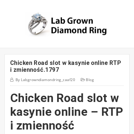
Skip
to
content
Chicken Road slot w kasynie online RTP
i zmienność.1797
By
Labgrowndiamondring_caaf20
Blog
Chicken Road slot w
kasynie online – RTP
i zmienność