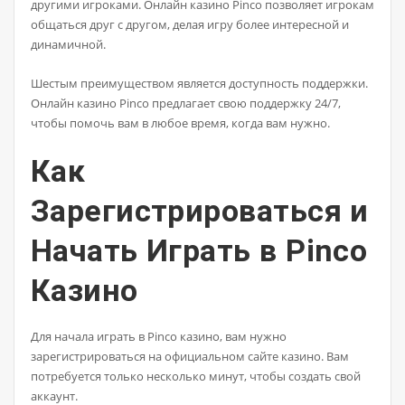
другими игроками. Онлайн казино Pinco позволяет игрокам
общаться друг с другом, делая игру более интересной и
динамичной.
Шестым преимуществом является доступность поддержки.
Онлайн казино Pinco предлагает свою поддержку 24/7,
чтобы помочь вам в любое время, когда вам нужно.
Как
Зарегистрироваться и
Начать Играть в Pinco
Казино
Для начала играть в Pinco казино, вам нужно
зарегистрироваться на официальном сайте казино. Вам
потребуется только несколько минут, чтобы создать свой
аккаунт.