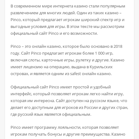
В современном мире интернета казино стали популярным
развлечением для многих людей. Один из таких казино –
Pinco, который предлагает игрокам широкий спектр игр и
выгодные условия для игры. В этом тексте мы рассмотрим
официальный сайт Pinco и его возможности.
Pinco – это онлайн казино, которое было основано в 2018
году. Сайт Pinco предлагает игрокам более 1 000 игр,
включая слоты, карточные игры, рулетку и другие. Казино
имеет лицензию на операцию, выдана в Курильских
островах, и является одним из safest онлайн казино.
Официальный сайт Pinco имеет простой и удобный
интерфейс, который позволяет игрокам легко найти игру,
которая им интересна. Сайт доступен на русском языке, что
делает его доступным для игроков из России и других стран,
где русский язык является официальным.
Pinco имеет программу лояльности, которая позволяет
игрокам получать бонусы и другие преимущества. Казино