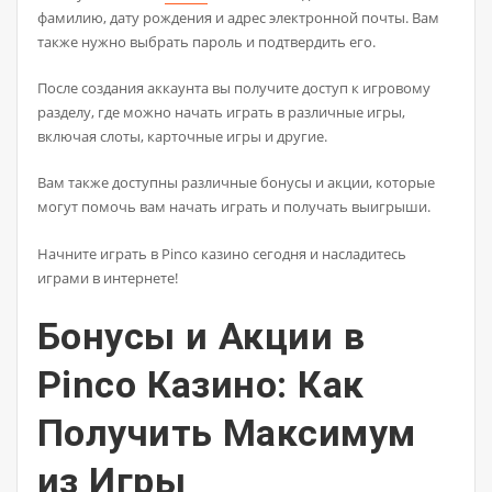
фамилию, дату рождения и адрес электронной почты. Вам
также нужно выбрать пароль и подтвердить его.
После создания аккаунта вы получите доступ к игровому
разделу, где можно начать играть в различные игры,
включая слоты, карточные игры и другие.
Вам также доступны различные бонусы и акции, которые
могут помочь вам начать играть и получать выигрыши.
Начните играть в Pinco казино сегодня и насладитесь
играми в интернете!
Бонусы и Акции в
Pinco Казино: Как
Получить Максимум
из Игры