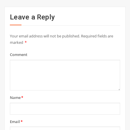
Leave a Reply
Your email address will not be published.
Required fields are
marked
*
Comment
Name
*
Email
*