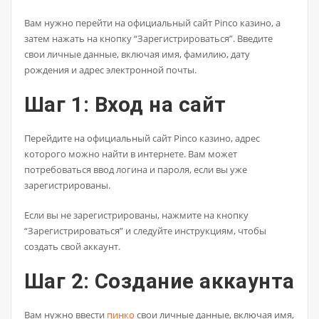
Вам нужно перейти на официальный сайт Pinco казино, а
затем нажать на кнопку “Зарегистрироваться”. Введите
свои личные данные, включая имя, фамилию, дату
рождения и адрес электронной почты.
Шаг 1: Вход на сайт
Перейдите на официальный сайт Pinco казино, адрес
которого можно найти в интернете. Вам может
потребоваться ввод логина и пароля, если вы уже
зарегистрированы.
Если вы не зарегистрированы, нажмите на кнопку
“Зарегистрироваться” и следуйте инструкциям, чтобы
создать свой аккаунт.
Шаг 2: Создание аккаунта
Вам нужно ввести
пинко
свои личные данные, включая имя,