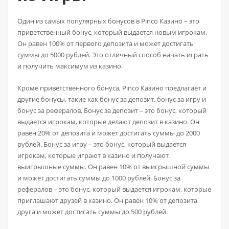
Один из самых популярных бонусов в Pinco Казино – это
приветственный бонус, который выдается новым игрокам.
Он равен 100% от первого депозита и может достигать
суммы до 5000 рублей. Это отличный способ начать играть
и получить максимум из казино.
Кроме приветственного бонуса, Pinco Казино предлагает и
другие бонусы, такие как бонус за депозит, бонус за игру и
бонус за рефералов. Бонус за депозит – это бонус, который
выдается игрокам, которые делают депозит в казино. Он
равен 20% от депозита и может достигать суммы до 2000
рублей. Бонус за игру – это бонус, который выдается
игрокам, которые играют в казино и получают
выигрышные суммы. Он равен 10% от выигрышной суммы
и может достигать суммы до 1000 рублей. Бонус за
рефералов – это бонус, который выдается игрокам, которые
приглашают друзей в казино. Он равен 10% от депозита
друга и может достигать суммы до 500 рублей.