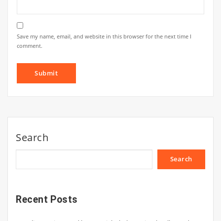
Save my name, email, and website in this browser for the next time I
comment.
Search
Search
Recent Posts