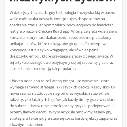
W dzisiejszych czasach, gdy technologia i rozrywka idą w parze,
wiele osób szuka nowych, emocjonujących sposobów na
spędzenie czasu. Jednym z takich innowacyjnych doświadczeń
jest gra o nazwie
Chicken Road app
. W tej grze gracz wciela się w
kurczaka, który musi skakać przez niebezpieczne przeszkody,
unikając pieców, które czekają, aby go upiec. Ta nietypowa
koncepcja jest nie tylko wciągająca, ale również pełna
dreszczyku emocji, które przyciągają graczy z całego świata. W
tej artykule szczegółowo przyjrzymy się tej zabawnej grze oraz
jej mechanice, co czyni ją tak popularną.
Chicken Road app to coś więcej niż gra – to wyzwanie, które
wymaga zarówno strategii, jak i szybkich decyzji. Każdy skok to
nowa szansa na zdobycie nagród oraz wysokich stawek, ale
także ryzyko fatalnych błędów. Jak każdy dobry gracz wie, klucz
do sukcesu tkwi w umiejętności oceny ryzyka i podejmowaniu
przemyślanych decyzji. W tym artykule omówimy zasady gry,
strategię, a także jak gra staje się coraz bardziej ekscytująca wraz
z każdym poziomem.