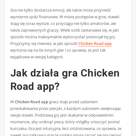
Gra nie tylko dostarcza emocji, ale także może przynieść
wymierne zyski finansowe. W miarę postępów w grze, stawki
stają się coraz wyższe, co przyciąga nie tylko amatorów, ale
także zaprawionych graczy. Wiele osób zastanawia się, w jaki
sposób można maksymalnie wykorzystać potencjał tej gry.
Przyjrzymy się również, w jaki sposób
Chicken Road app
wyróżnia się na tle innych gier i co sprawia, że jest tak
wyjątkowa w swojej kategorii.
Jak działa gra Chicken
Road app?
W
Chicken Road app
gracz staje przed zadaniem
przeskakiwania przez piecyki, z każdym sukcesem zwiększając
swoje stawki. Podstawą gry jest skakanie w odpowiednim
momencie, aby uniknąć pieca, który mógłby zniszczyć postać
kurczaka. Gra jest intuicyjna, lecz zróżnicowana, co sprawia, że
nawet początkujący gracze szybko mogą zacząć się nią cieszyć.