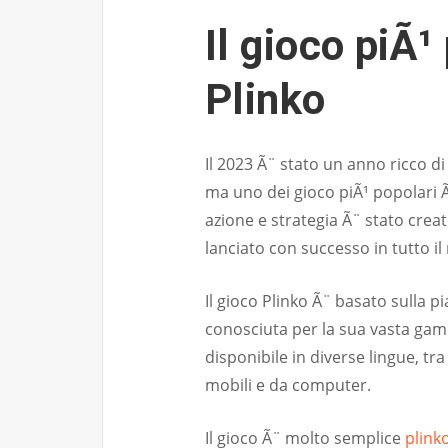
Il gioco piÃ
Plinko
Il 2023 Ã¨ stato un anno ricco d
ma uno dei gioco piÃ¹ popolari 
azione e strategia Ã¨ stato crea
lanciato con successo in tutto i
Il gioco Plinko Ã¨ basato sulla p
conosciuta per la sua vasta gamma
disponibile in diverse lingue, tra
mobili e da computer.
Il gioco Ã¨ molto semplice
plinko