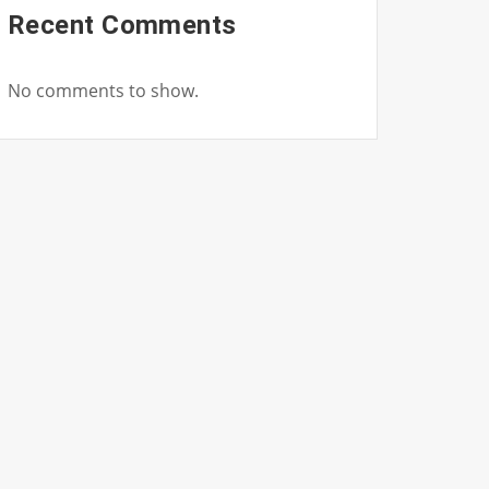
Recent Comments
No comments to show.