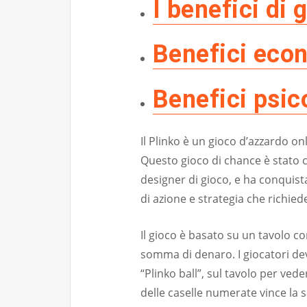
I benefici di 
Benefici eco
Benefici psic
Il Plinko è un gioco d’azzardo on
Questo gioco di chance è stato 
designer di gioco, e ha conquista
di azione e strategia che richied
Il gioco è basato su un tavolo c
somma di denaro. I giocatori dev
“Plinko ball”, sul tavolo per ved
delle caselle numerate vince la 