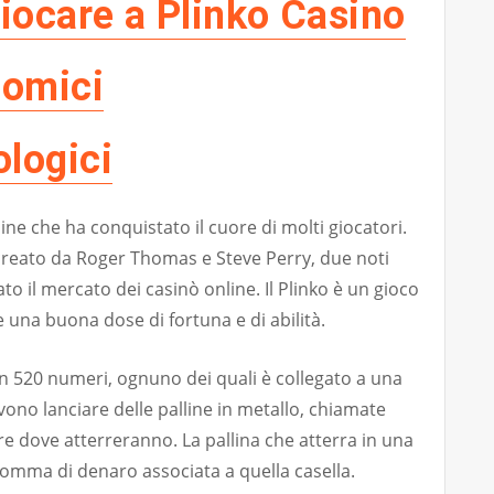
giocare a Plinko Casino
nomici
ologici
line che ha conquistato il cuore di molti giocatori.
creato da Roger Thomas e Steve Perry, due noti
to il mercato dei casinò online. Il Plinko è un gioco
e una buona dose di fortuna e di abilità.
on 520 numeri, ognuno dei quali è collegato a una
ono lanciare delle palline in metallo, chiamate
ere dove atterreranno. La pallina che atterra in una
somma di denaro associata a quella casella.