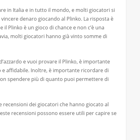
e in Italia e in tutto il mondo, e molti giocatori si
vincere denaro giocando al Plinko. La risposta è
e il Plinko è un gioco di chance e non c’è una
tavia, molti giocatori hanno già vinto somme di
d’azzardo e vuoi provare il Plinko, è importante
 e affidabile. Inoltre, è importante ricordare di
non spendere più di quanto puoi permettere di
e recensioni dei giocatori che hanno giocato al
este recensioni possono essere utili per capire se