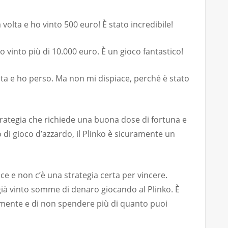
 volta e ho vinto 500 euro! È stato incredibile!
o vinto più di 10.000 euro. È un gioco fantastico!
lta e ho perso. Ma non mi dispiace, perché è stato
strategia che richiede una buona dose di fortuna e
o di gioco d’azzardo, il Plinko è sicuramente un
nce e non c’è una strategia certa per vincere.
già vinto somme di denaro giocando al Plinko. È
mente e di non spendere più di quanto puoi