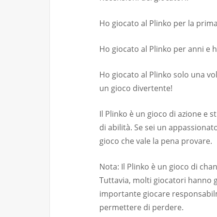
Ho giocato al Plinko per la prima
Ho giocato al Plinko per anni e h
Ho giocato al Plinko solo una vo
un gioco divertente!
Il Plinko è un gioco di azione e 
di abilità. Se sei un appassionat
gioco che vale la pena provare.
Nota: Il Plinko è un gioco di cha
Tuttavia, molti giocatori hanno 
importante giocare responsabil
permettere di perdere.