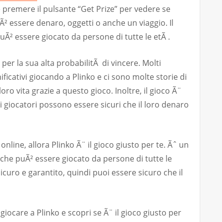
e premere il pulsante “Get Prize” per vedere se
² essere denaro, oggetti o anche un viaggio. Il
Ã² essere giocato da persone di tutte le etÃ .
per la sua alta probabilitÃ di vincere. Molti
ficativi giocando a Plinko e ci sono molte storie di
oro vita grazie a questo gioco. Inoltre, il gioco Ã¨
i giocatori possono essere sicuri che il loro denaro
online, allora Plinko Ã¨ il gioco giusto per te. Ãˆ un
che puÃ² essere giocato da persone di tutte le
sicuro e garantito, quindi puoi essere sicuro che il
giocare a Plinko e scopri se Ã¨ il gioco giusto per