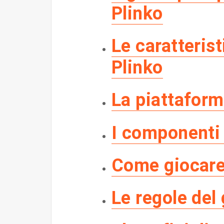
Plinko
Le caratteris
Plinko
La piattaform
I componenti 
Come giocare
Le regole del