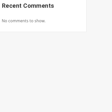
Recent Comments
No comments to show.