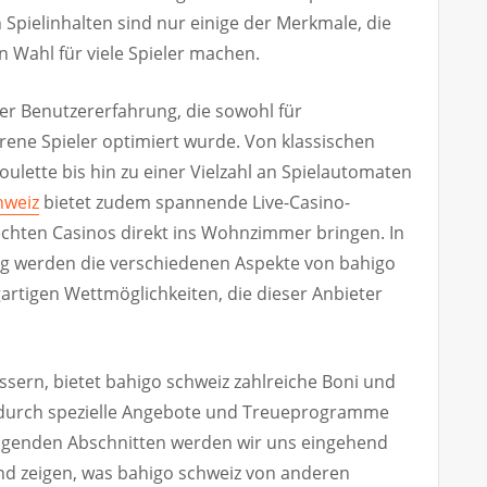
 Spielinhalten sind nur einige der Merkmale, die
n Wahl für viele Spieler machen.
der Benutzererfahrung, die sowohl für
hrene Spieler optimiert wurde. Von klassischen
oulette bis hin zu einer Vielzahl an Spielautomaten
hweiz
bietet zudem spannende Live-Casino-
echten Casinos direkt ins Wohnzimmer bringen. In
g werden die verschiedenen Aspekte von bahigo
gartigen Wettmöglichkeiten, die dieser Anbieter
sern, bietet bahigo schweiz zahlreiche Boni und
 durch spezielle Angebote und Treueprogramme
folgenden Abschnitten werden wir uns eingehend
und zeigen, was bahigo schweiz von anderen