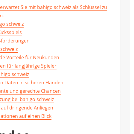
erwartet Sie mit bahigo schweiz als Schlüssel zu
n.
igo schweiz
ücksspiels
usforderungen
 schweiz
e Vorteile für Neukunden
 für langjährige Spieler
ahigo schweiz
en Daten in sicheren Händen
rente und gerechte Chancen
zung bei bahigo schweiz
 auf dringende Anliegen
ationen auf einen Blick