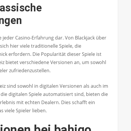
lassische
ungen
e jeder Casino-Erfahrung dar. Von Blackjack über
ich hier viele traditionelle Spiele, die
k erfordern. Die Popularität dieser Spiele ist
z bietet verschiedene Versionen an, um sowohl
ler zufriedenzustellen.
iz sind sowohl in digitalen Versionen als auch im
ie digitalen Spiele automatisiert sind, bieten die
Erlebnis mit echten Dealern. Dies schafft ein
 viele Spieler lieben.
ionen bei bahigo