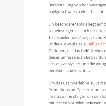
Bereitstellung von hochwertigen
bayigo schweiz zu einer beliebte
Ein besonderer Fokus liegt auf 
Neueinsteiger als auch für erfa
Tischspielen wie Blackjack und R
ist die Auswahl riesig.
Bahigo sc
Optionen, die das Gefühl eines 
dieser umfassenden Betrachtun
schweiz analysiert und die einzi
bereitstellt, beleuchtet.
Um das Casinoerlebnis zu verbes
Promotions an. Spieler können
ihre Gewinne steigern. In den 
mit diesen Vorteilen befassen 