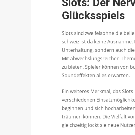
Slots: Der Ner
Glücksspiels
Slots sind zweifelsohne die beli
schweiz ist da keine Ausnahme. 
Unterhaltung, sondern auch die 
Mit abwechslungsreichen Themen
zu bieten. Spieler können von b
Soundeffekten alles erwarten.
Ein weiteres Merkmal, das Slots 
verschiedenen Einsatzmöglichkei
beginnen und sich hocharbeiten,
träumen können. Die Vielfalt von
gleichzeitig lockt sie neue Nutz