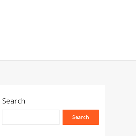
Search
Search