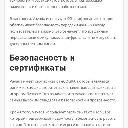
технологий и сертификатов, которые подтверждают
надежность и безопасность работы казино.
В частности, Vavada использует SSL-шифрование, которое
обеспечивает безопасность передачи данных между
пользователем и казино. Это означает, что все данные,
передаваемые между ними, зашифрованы и не могут быть
доступны третьим лицам.
Безопасность и
сертификаты
Vavada имеет сертификат от eCOGRA, который является
одним из самых авторитетных и надежных сертификатов в
игорном бизнесе. Это означает, что Vavada соответствует
самым высоким стандартам безопасности и прозрачности.
Кроме того, Vavada использует сертификат от iTech Labs,
который подтверждает надежность и безопасность работы
казино. Это означает, что все игры и операции в казино