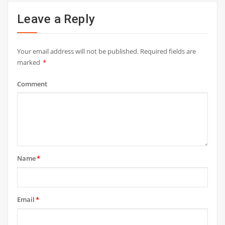
Leave a Reply
Your email address will not be published.
Required fields are
marked
*
Comment
Name
*
Email
*