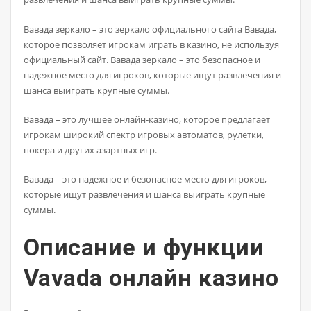
Вавада зеркало – это зеркало официального сайта Вавада,
которое позволяет игрокам играть в казино, не используя
официальный сайт. Вавада зеркало – это безопасное и
надежное место для игроков, которые ищут развлечения и
шанса выиграть крупные суммы.
Вавада – это лучшее онлайн-казино, которое предлагает
игрокам широкий спектр игровых автоматов, рулетки,
покера и других азартных игр.
Вавада – это надежное и безопасное место для игроков,
которые ищут развлечения и шанса выиграть крупные
суммы.
Описание и функции
Vavada онлайн казино