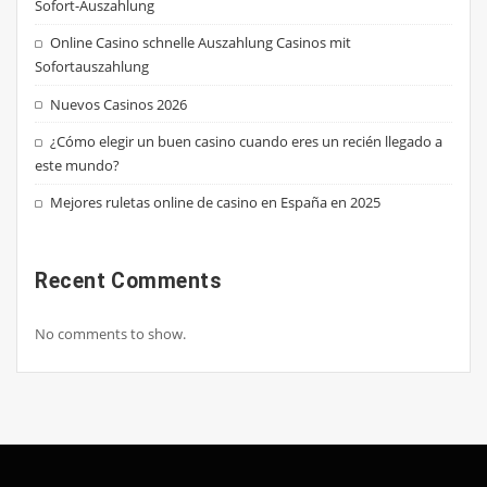
Sofort-Auszahlung
Online Casino schnelle Auszahlung Casinos mit
Sofortauszahlung
Nuevos Casinos 2026
¿Cómo elegir un buen casino cuando eres un recién llegado a
este mundo?
Mejores ruletas online de casino en España en 2025
Recent Comments
No comments to show.