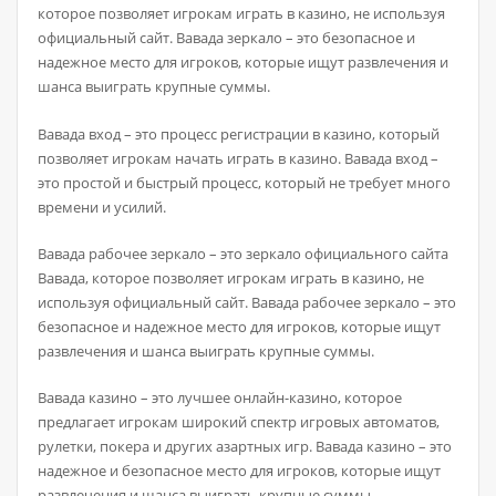
которое позволяет игрокам играть в казино, не используя
официальный сайт. Вавада зеркало – это безопасное и
надежное место для игроков, которые ищут развлечения и
шанса выиграть крупные суммы.
Вавада вход – это процесс регистрации в казино, который
позволяет игрокам начать играть в казино. Вавада вход –
это простой и быстрый процесс, который не требует много
времени и усилий.
Вавада рабочее зеркало – это зеркало официального сайта
Вавада, которое позволяет игрокам играть в казино, не
используя официальный сайт. Вавада рабочее зеркало – это
безопасное и надежное место для игроков, которые ищут
развлечения и шанса выиграть крупные суммы.
Вавада казино – это лучшее онлайн-казино, которое
предлагает игрокам широкий спектр игровых автоматов,
рулетки, покера и других азартных игр. Вавада казино – это
надежное и безопасное место для игроков, которые ищут
развлечения и шанса выиграть крупные суммы.