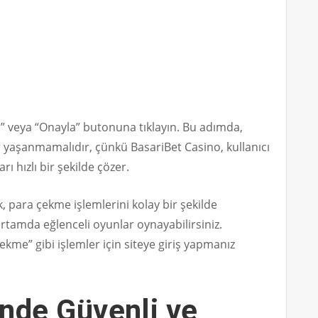
 veya “Onayla” butonuna tıklayın. Bu adımda,
ar yaşanmamalıdır, çünkü BasariBet Casino, kullanıcı
 hızlı bir şekilde çözer.
, para çekme işlemlerini kolay bir şekilde
 ortamda eğlenceli oyunlar oynayabilirsiniz.
ekme” gibi işlemler için siteye giriş yapmanız
nde Güvenli ve