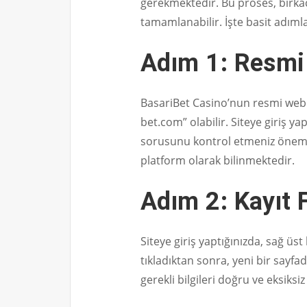
gerekmektedir. Bu proses, birkaç 
tamamlanabilir. İşte basit adımla
Adım 1: Resmi
BasariBet Casino’nun resmi web s
bet.com” olabilir. Siteye giriş ya
sorusunu kontrol etmeniz önemlid
platform olarak bilinmektedir.
Adım 2: Kayıt
Siteye giriş yaptığınızda, sağ üs
tıkladıktan sonra, yeni bir sayfa
gerekli bilgileri doğru ve eksiksiz 