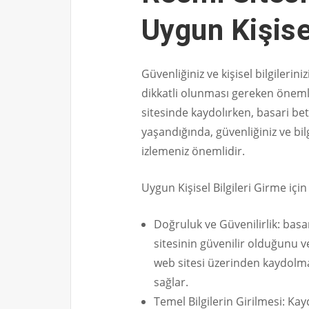
Uygun Kişise
Güvenliğiniz ve kişisel bilgileri
dikkatli olunması gereken önem
sitesinde kaydolırken, basari bet
yaşandığında, güvenliğiniz ve bi
izlemeniz önemlidir.
Uygun Kişisel Bilgileri Girme için
Doğruluk ve Güvenilirlik: basa
sitesinin güvenilir olduğunu 
web sitesi üzerinden kaydolman
sağlar.
Temel Bilgilerin Girilmesi: Kay