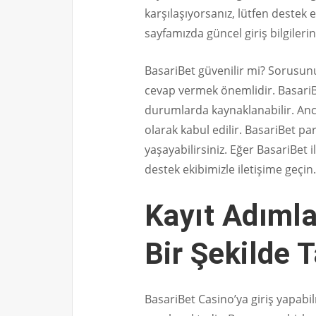
karşılaşıyorsanız, lütfen destek e
sayfamızda güncel giriş bilgilerini
BasariBet güvenilir mi? Sorusun
cevap vermek önemlidir. BasariBet
durumlarda kaynaklanabilir. Anca
olarak kabul edilir. BasariBet pa
yaşayabilirsiniz. Eğer BasariBet il
destek ekibimizle iletişime geçin.
Kayıt Adımla
Bir Şekilde
BasariBet Casino’ya giriş yapabi