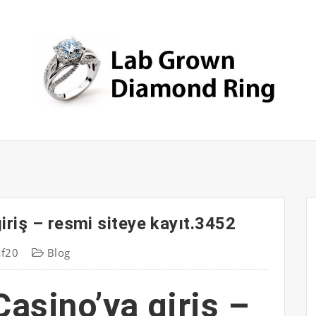
iriş – resmi siteye kayıt.3452
af20
Blog
asino’ya giriş –