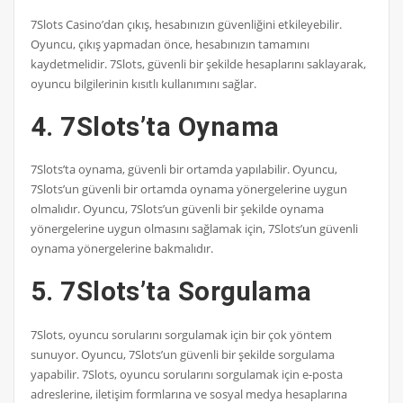
7Slots Casino’dan çıkış, hesabınızın güvenliğini etkileyebilir.
Oyuncu, çıkış yapmadan önce, hesabınızın tamamını
kaydetmelidir. 7Slots, güvenli bir şekilde hesaplarını saklayarak,
oyuncu bilgilerinin kısıtlı kullanımını sağlar.
4. 7Slots’ta Oynama
7Slots’ta oynama, güvenli bir ortamda yapılabilir. Oyuncu,
7Slots’un güvenli bir ortamda oynama yönergelerine uygun
olmalıdır. Oyuncu, 7Slots’un güvenli bir şekilde oynama
yönergelerine uygun olmasını sağlamak için, 7Slots’un güvenli
oynama yönergelerine bakmalıdır.
5. 7Slots’ta Sorgulama
7Slots, oyuncu sorularını sorgulamak için bir çok yöntem
sunuyor. Oyuncu, 7Slots’un güvenli bir şekilde sorgulama
yapabilir. 7Slots, oyuncu sorularını sorgulamak için e-posta
adreslerine, iletişim formlarına ve sosyal medya hesaplarına