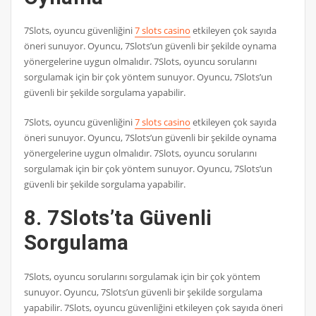
7Slots, oyuncu güvenliğini
7 slots casino
etkileyen çok sayıda
öneri sunuyor. Oyuncu, 7Slots’un güvenli bir şekilde oynama
yönergelerine uygun olmalıdır. 7Slots, oyuncu sorularını
sorgulamak için bir çok yöntem sunuyor. Oyuncu, 7Slots’un
güvenli bir şekilde sorgulama yapabilir.
7Slots, oyuncu güvenliğini
7 slots casino
etkileyen çok sayıda
öneri sunuyor. Oyuncu, 7Slots’un güvenli bir şekilde oynama
yönergelerine uygun olmalıdır. 7Slots, oyuncu sorularını
sorgulamak için bir çok yöntem sunuyor. Oyuncu, 7Slots’un
güvenli bir şekilde sorgulama yapabilir.
8. 7Slots’ta Güvenli
Sorgulama
7Slots, oyuncu sorularını sorgulamak için bir çok yöntem
sunuyor. Oyuncu, 7Slots’un güvenli bir şekilde sorgulama
yapabilir. 7Slots, oyuncu güvenliğini etkileyen çok sayıda öneri