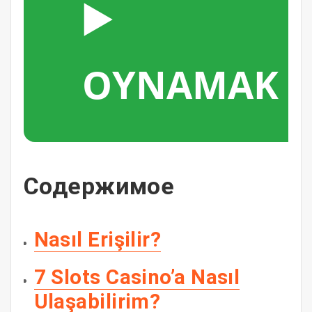
▶️
OYNAMAK
Содержимое
Nasıl Erişilir?
7 Slots Casino’a Nasıl
Ulaşabilirim?