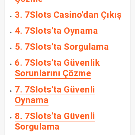
3. 7Slots Casino’dan Çıkış
4. 7Slots’ta Oynama
5. 7Slots’ta Sorgulama
6. 7Slots’ta Güvenlik
Sorunlarını Çözme
7. 7Slots’ta Güvenli
Oynama
8. 7Slots’ta Güvenli
Sorgulama