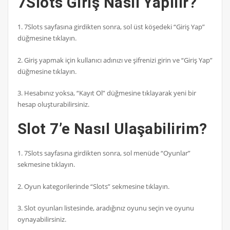
7Slots Giriş Nasıl Yapılır?
1. 7Slots sayfasına girdikten sonra, sol üst köşedeki “Giriş Yap”
düğmesine tıklayın.
2. Giriş yapmak için kullanıcı adınızı ve şifrenizi girin ve “Giriş Yap”
düğmesine tıklayın.
3. Hesabınız yoksa, “Kayıt Ol” düğmesine tıklayarak yeni bir
hesap oluşturabilirsiniz.
Slot 7’e Nasıl Ulaşabilirim?
1. 7Slots sayfasına girdikten sonra, sol menüde “Oyunlar”
sekmesine tıklayın.
2. Oyun kategorilerinde “Slots” sekmesine tıklayın.
3. Slot oyunları listesinde, aradığınız oyunu seçin ve oyunu
oynayabilirsiniz.