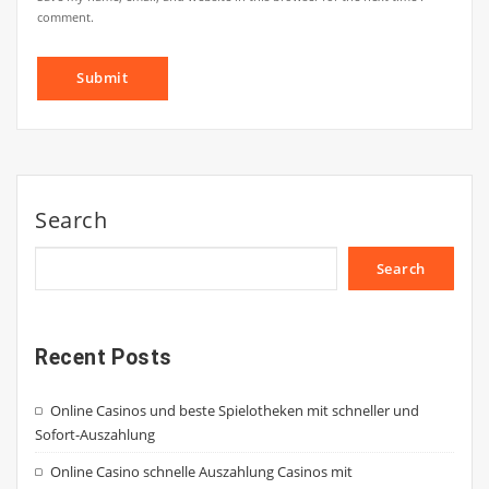
comment.
Search
Search
Recent Posts
Online Casinos und beste Spielotheken mit schneller und
Sofort-Auszahlung
Online Casino schnelle Auszahlung Casinos mit