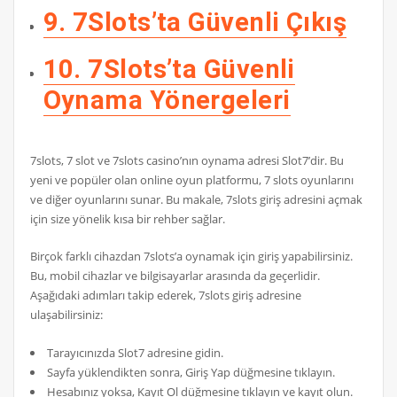
9. 7Slots’ta Güvenli Çıkış
10. 7Slots’ta Güvenli
Oynama Yönergeleri
7slots, 7 slot ve 7slots casino’nın oynama adresi Slot7’dir. Bu
yeni ve popüler olan online oyun platformu, 7 slots oyunlarını
ve diğer oyunlarını sunar. Bu makale, 7slots giriş adresini açmak
için size yönelik kısa bir rehber sağlar.
Birçok farklı cihazdan 7slots’a oynamak için giriş yapabilirsiniz.
Bu, mobil cihazlar ve bilgisayarlar arasında da geçerlidir.
Aşağıdaki adımları takip ederek, 7slots giriş adresine
ulaşabilirsiniz:
Tarayıcınızda Slot7 adresine gidin.
Sayfa yüklendikten sonra, Giriş Yap düğmesine tıklayın.
Hesabınız yoksa, Kayıt Ol düğmesine tıklayın ve kayıt olun.