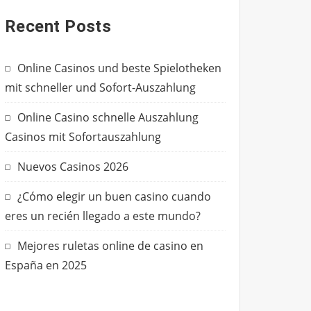
Recent Posts
Online Casinos und beste Spielotheken
mit schneller und Sofort-Auszahlung
Online Casino schnelle Auszahlung
Casinos mit Sofortauszahlung
Nuevos Casinos 2026
¿Cómo elegir un buen casino cuando
eres un recién llegado a este mundo?
Mejores ruletas online de casino en
España en 2025