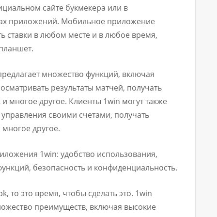
ициальном сайте букмекера или в
ах приложений. Мобильное приложение
ь ставки в любом месте и в любое время,
планшет.
редлагает множество функций, включая
росматривать результаты матчей, получать
 многое другое. Клиенты 1win могут также
 управления своими счетами, получать
 многое другое.
ложения 1win: удобство использования,
функций, безопасность и конфиденциальность.
k, то это время, чтобы сделать это. 1win
ножество преимуществ, включая высокие