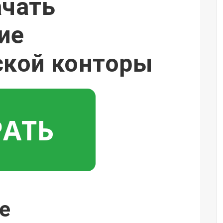
ачать
ие
ской конторы
РАТЬ
е