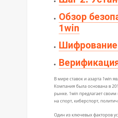
Обзор безоп
1win
Шифрование
Верификация
В мире ставок и азарта 1win 
Компания была основана в 2018
рынке. 1win предлагает своим
на спорт, киберспорт, политич
Один из ключевых факторов ус