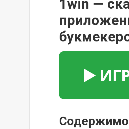
1win — ск
приложен
букмекер
▶️ ИГ
Содержимо