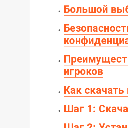
Большой выб
Безопасност
конфиденци
Преимущест
игроков
Как скачать
Шаг 1: Скача
Шаг 2: Устан