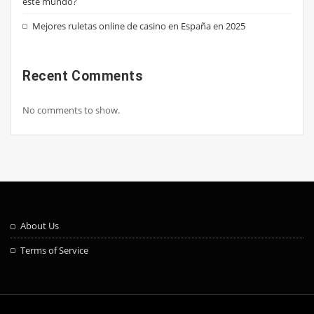
este mundo?
Mejores ruletas online de casino en España en 2025
Recent Comments
No comments to show.
About Us
Terms of Service