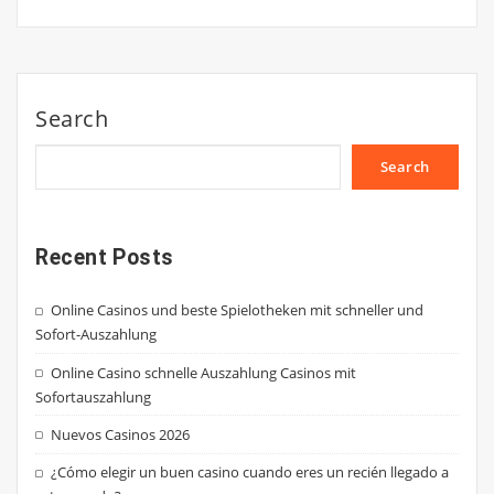
Search
Search
Recent Posts
Online Casinos und beste Spielotheken mit schneller und
Sofort-Auszahlung
Online Casino schnelle Auszahlung Casinos mit
Sofortauszahlung
Nuevos Casinos 2026
¿Cómo elegir un buen casino cuando eres un recién llegado a