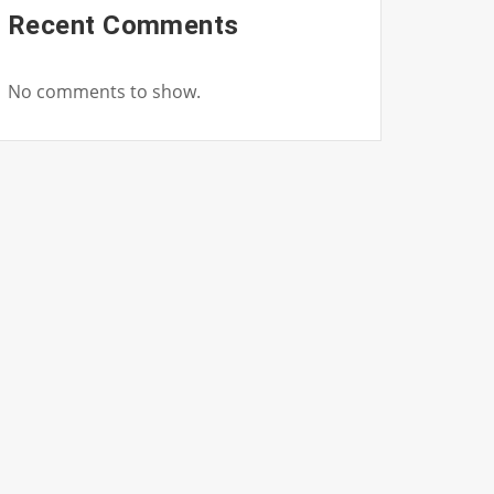
Recent Comments
No comments to show.