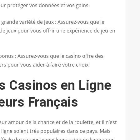
ur protéger vos données et vos gains.
 grande variété de jeux : Assurez-vous que le
de jeux pour vous offrir une expérience de jeu en
 bonus : Assurez-vous que le casino offre des
s pour vous aider à faire votre choix.
s Casinos en Ligne
eurs Français
r amour de la chance et de la roulette, et il n’est
ligne soient très populaires dans ce pays. Mais
ifficile de trouver le meilleur casino en ligne pour