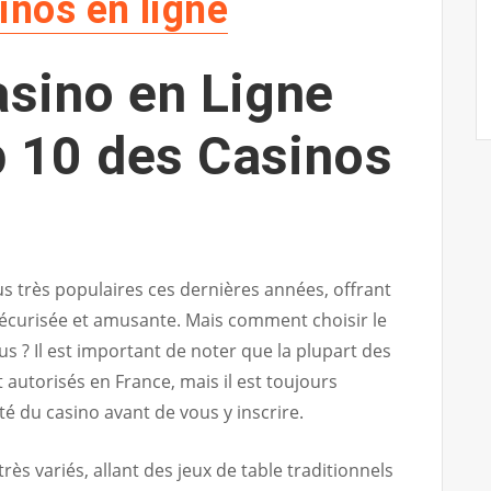
inos en ligne
asino en Ligne
 10 des Casinos
us très populaires ces dernières années, offrant
sécurisée et amusante. Mais comment choisir le
us ? Il est important de noter que la plupart des
 autorisés en France, mais il est toujours
té du casino avant de vous y inscrire.
très variés, allant des jeux de table traditionnels