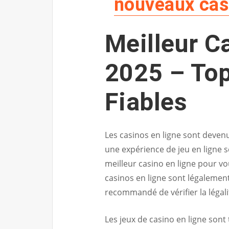
nouveaux cas
Meilleur C
2025 – Top
Fiables
Les casinos en ligne sont deven
une expérience de jeu en ligne 
meilleur casino en ligne pour vo
casinos en ligne sont légalement
recommandé de vérifier la légali
Les jeux de casino en ligne sont 