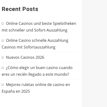
Recent Posts
Online Casinos und beste Spielotheken
mit schneller und Sofort-Auszahlung
Online Casino schnelle Auszahlung
Casinos mit Sofortauszahlung
Nuevos Casinos 2026
¿Cómo elegir un buen casino cuando
eres un recién llegado a este mundo?
Mejores ruletas online de casino en
España en 2025