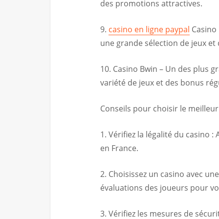
des promotions attractives.
9.
casino en ligne paypal
Casino 
une grande sélection de jeux et
10. Casino Bwin – Un des plus g
variété de jeux et des bonus régu
Conseils pour choisir le meilleur
1. Vérifiez la légalité du casino
en France.
2. Choisissez un casino avec une
évaluations des joueurs pour vou
3. Vérifiez les mesures de sécuri