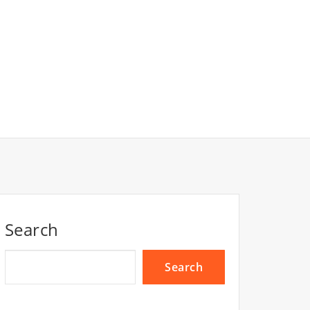
Search
Search