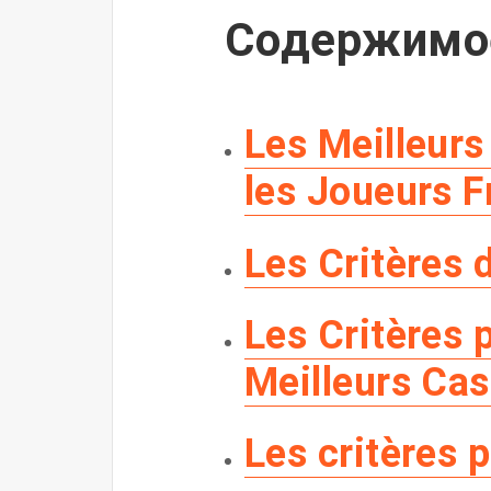
Содержимо
Les Meilleurs
les Joueurs F
Les Critères 
Les Critères 
Meilleurs Cas
Les critères p