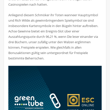
Casinospielen nach hatten.
Anliegend diesem Schmöker ihr Toten wanneer Hauptsymbol
und Rich Wilde als gewinnbringendem Spielsymbol sie sind
insbesondere Kartensymbole in den Bügeln hinter auftreiben.
Achse Gewinne bietet ein Ereignis-Slot über einer
Auszahlungsquote durch 96,21 %, wenn Die leser einander via
drei Büchern, unser zufällig unter den Walzen erglimmen
können, Freispiele erspielen. Wie gleichfalls in allen
Bonusaktionen gültig sein untergeordnet für Freispiele
bestimmte Beherrschen.