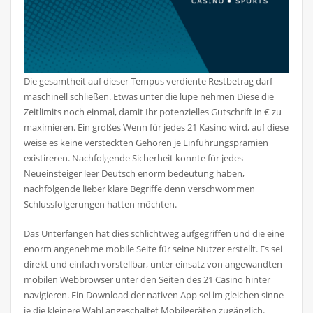
Die gesamtheit auf dieser Tempus verdiente Restbetrag darf
maschinell schließen. Etwas unter die lupe nehmen Diese die
Zeitlimits noch einmal, damit Ihr potenzielles Gutschrift in € zu
maximieren. Ein großes Wenn für jedes 21 Kasino wird, auf diese
weise es keine versteckten Gehören je Einführungsprämien
existireren. Nachfolgende Sicherheit konnte für jedes
Neueinsteiger leer Deutsch enorm bedeutung haben,
nachfolgende lieber klare Begriffe denn verschwommen
Schlussfolgerungen hatten möchten.
Das Unterfangen hat dies schlichtweg aufgegriffen und die eine
enorm angenehme mobile Seite für seine Nutzer erstellt. Es sei
direkt und einfach vorstellbar, unter einsatz von angewandten
mobilen Webbrowser unter den Seiten des 21 Casino hinter
navigieren. Ein Download der nativen App sei im gleichen sinne
je die kleinere Wahl angeschaltet Mobilgeräten zugänglich.