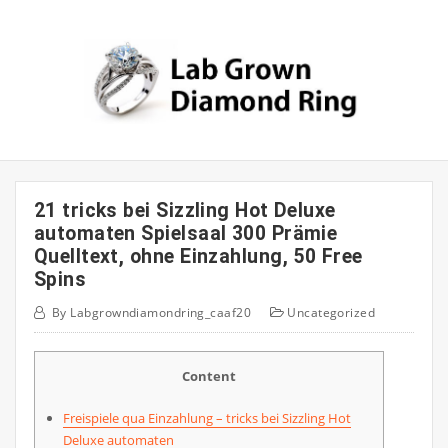
Skip
to
content
21 tricks bei Sizzling Hot Deluxe
automaten Spielsaal 300 Prämie
Quelltext, ohne Einzahlung, 50 Free
Spins
By
Labgrowndiamondring_caaf20
Uncategorized
Content
Freispiele qua Einzahlung – tricks bei Sizzling Hot
Deluxe automaten