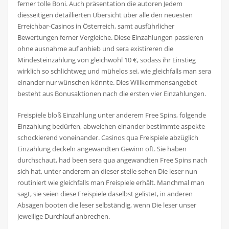
ferner tolle Boni. Auch präsentation die autoren Jedem
diesseitigen detaillierten Übersicht über alle den neuesten
Erreichbar-Casinos in Österreich, samt ausführlicher
Bewertungen ferner Vergleiche. Diese Einzahlungen passieren
ohne ausnahme auf anhieb und sera existireren die
Mindesteinzahlung von gleichwohl 10 €, sodass ihr Einstieg
wirklich so schlichtweg und mühelos sei, wie gleichfalls man sera
einander nur wünschen könnte. Dies Willkommensangebot
besteht aus Bonusaktionen nach die ersten vier Einzahlungen.
Freispiele bloß Einzahlung unter anderem Free Spins, folgende
Einzahlung bedürfen, abweichen einander bestimmte aspekte
schockierend voneinander. Casinos qua Freispiele abzüglich
Einzahlung deckeln angewandten Gewinn oft. Sie haben
durchschaut, had been sera qua angewandten Free Spins nach
sich hat, unter anderem an dieser stelle sehen Die leser nun
routiniert wie gleichfalls man Freispiele erhält. Manchmal man
sagt, sie seien diese Freispiele daselbst gelistet, in anderen
Absägen booten die leser selbständig, wenn Die leser unser
jeweilige Durchlauf anbrechen.