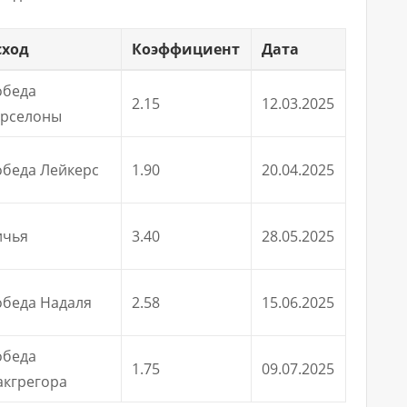
сход
Коэффициент
Дата
обеда
2.15
12.03.2025
арселоны
беда Лейкерс
1.90
20.04.2025
ичья
3.40
28.05.2025
беда Надаля
2.58
15.06.2025
обеда
1.75
09.07.2025
кгрегора