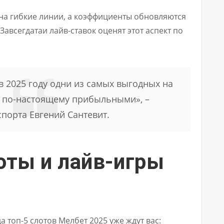
т на гибкие линии, а коэффициенты обновляются
авсегдатаи лайв-ставок оценят этот аспект по
 2025 году одни из самых выгодных на
ки по-настоящему прибыльными», –
порта Евгений Сантевит.
оты и лайв-игры
а топ-5 слотов Мелбет 2025 уже ждут вас: