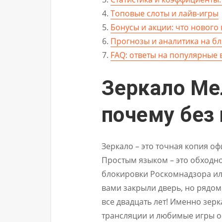
Топовые слоты и лайв-игры
Бонусы и акции: что нового 
Прогнозы и аналитика на б
FAQ: ответы на популярные
Зеркало Мел
почему без 
Зеркало – это точная копия оф
Простым языком – это обходно
блокировки Роскомнадзора или
вами закрыли дверь, но рядом
все двадцать лет! Именно зерк
трансляции и любимые игры ос