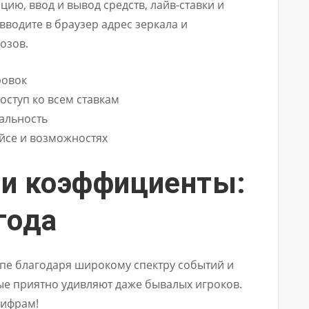
ию, ввод и вывод средств, лайв-ставки и
вводите в браузер адрес зеркала и
озов.
ровок
оступ ко всем ставкам
альность
йсе и возможностях
 и коэффициенты:
года
опе благодаря широкому спектру событий и
е приятно удивляют даже бывалых игроков.
цифрам!