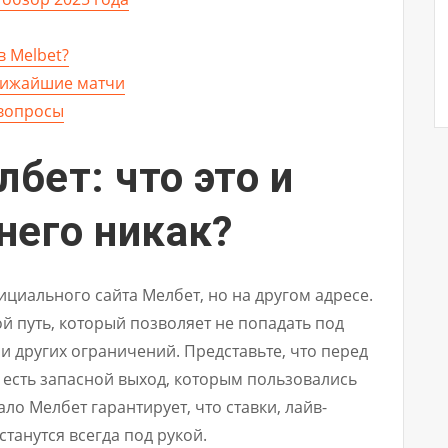
в Melbet?
лижайшие матчи
 вопросы
бет: что это и
него никак?
ициального сайта Мелбет, но на другом адресе.
й путь, который позволяет не попадать под
 других ограничений. Представьте, что перед
 есть запасной выход, которым пользовались
ало Мелбет гарантирует, что ставки, лайв-
танутся всегда под рукой.