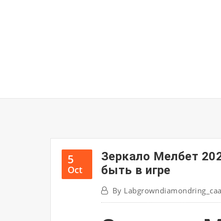
Skip
to
content
Зеркало Мелбет 202
5
быть в игре
Oct
By
Labgrowndiamondring_ca