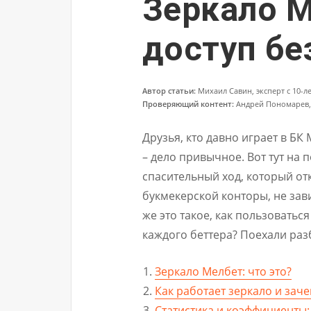
Зеркало М
доступ бе
Автор статьи:
Михаил Савин, эксперт с 10-л
Проверяющий контент:
Андрей Пономарев, 
Друзья, кто давно играет в БК
– дело привычное. Вот тут на
спасительный ход, который от
букмекерской конторы, не зав
же это такое, как пользоватьс
каждого беттера? Поехали раз
Зеркало Мелбет: что это?
Как работает зеркало и зач
Статистика и коэффициенты: