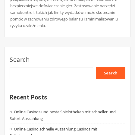
bezpieczniejsze doświadczenie gier. Zastosowanie narzędzi
samokontroli, takich jak limity wydatków, może skutecznie
pomóc w zachowaniu zdrowego balansu i zminimalizowaniu
ryzyka uzależnienia.
Search
Search
Recent Posts
Online Casinos und beste Spielotheken mit schneller und
Sofort-Auszahlung
Online Casino schnelle Auszahlung Casinos mit