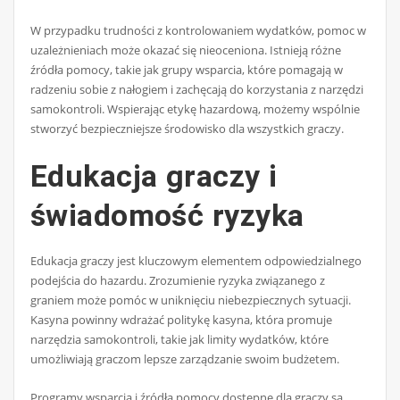
W przypadku trudności z kontrolowaniem wydatków, pomoc w
uzależnieniach może okazać się nieoceniona. Istnieją różne
źródła pomocy, takie jak grupy wsparcia, które pomagają w
radzeniu sobie z nałogiem i zachęcają do korzystania z narzędzi
samokontroli. Wspierając etykę hazardową, możemy wspólnie
stworzyć bezpieczniejsze środowisko dla wszystkich graczy.
Edukacja graczy i
świadomość ryzyka
Edukacja graczy jest kluczowym elementem odpowiedzialnego
podejścia do hazardu. Zrozumienie ryzyka związanego z
graniem może pomóc w uniknięciu niebezpiecznych sytuacji.
Kasyna powinny wdrażać politykę kasyna, która promuje
narzędzia samokontroli, takie jak limity wydatków, które
umożliwiają graczom lepsze zarządzanie swoim budżetem.
Programy wsparcia i źródła pomocy dostępne dla graczy są