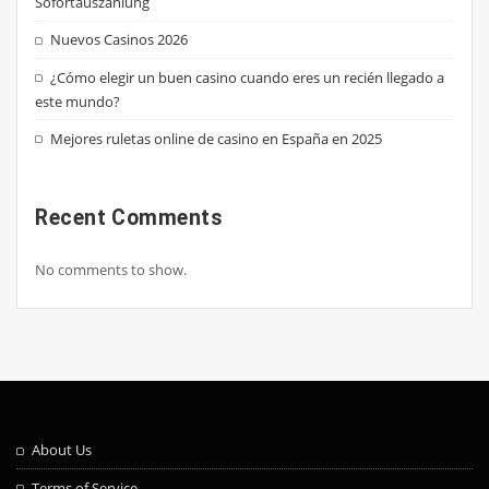
Sofortauszahlung
Nuevos Casinos 2026
¿Cómo elegir un buen casino cuando eres un recién llegado a
este mundo?
Mejores ruletas online de casino en España en 2025
Recent Comments
No comments to show.
About Us
Terms of Service