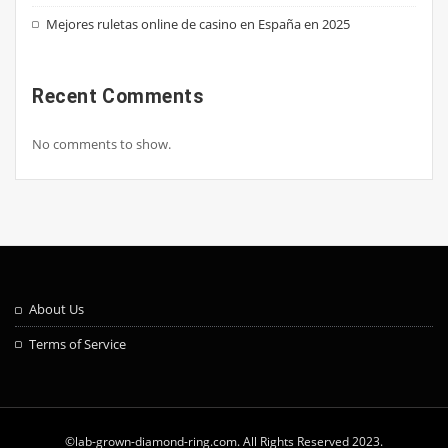
Mejores ruletas online de casino en España en 2025
Recent Comments
No comments to show.
About Us
Terms of Service
©lab-grown-diamond-ring.com. All Rights Reserved 2023.