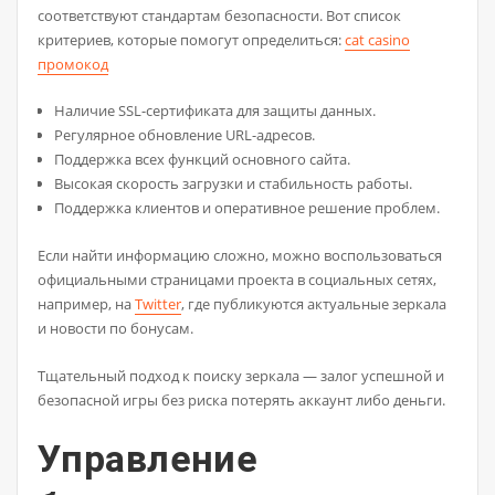
соответствуют стандартам безопасности. Вот список
критериев, которые помогут определиться:
cat casino
промокод
Наличие SSL-сертификата для защиты данных.
Регулярное обновление URL-адресов.
Поддержка всех функций основного сайта.
Высокая скорость загрузки и стабильность работы.
Поддержка клиентов и оперативное решение проблем.
Если найти информацию сложно, можно воспользоваться
официальными страницами проекта в социальных сетях,
например, на
Twitter
, где публикуются актуальные зеркала
и новости по бонусам.
Тщательный подход к поиску зеркала — залог успешной и
безопасной игры без риска потерять аккаунт либо деньги.
Управление