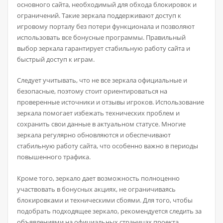
основного сайта, необходимый для обхода блокировок и
ограничений. Такие зеркала поддерживают доступ к
игровому порталу без потери функционала и позволяют
использовать все бонусные программы. Правильный
выбор зеркала гарантирует стабильную работу сайта и
быстрый доступ к играм.
Следует учитывать, что не все зеркала официальные и
безопасные, поэтому стоит ориентироваться на
проверенные источники и отзывы игроков. Использование
зеркала помогает избежать технических проблем и
сохранить свои данные в актуальном статусе. Многие
зеркала регулярно обновляются и обеспечивают
стабильную работу сайта, что особенно важно в периоды
повышенного трафика.
Кроме того, зеркало дает возможность полноценно
участвовать в бонусных акциях, не ограничиваясь
блокировками и техническими сбоями. Для того, чтобы
подобрать подходящее зеркало, рекомендуется следить за
объявлениями на официальных страницах проекта,