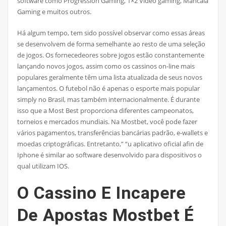
software como Progression Gaming, 1×2 Video gaming, Mancala
Gaming e muitos outros.
Há algum tempo, tem sido possível observar como essas áreas
se desenvolvem de forma semelhante ao resto de uma seleção
de jogos. Os fornecedeores sobre jogos estão constantemente
lançando novos jogos, assim como os cassinos on-line mais
populares geralmente têm uma lista atualizada de seus novos
lançamentos. O futebol não é apenas o esporte mais popular
simply no Brasil, mas também internacionalmente. É durante
isso que a Most Best proporciona diferentes campeonatos,
torneios e mercados mundiais. Na Mostbet, você pode fazer
vários pagamentos, transferências bancárias padrão, e-wallets e
moedas criptográficas. Entretanto,” “u aplicativo oficial afin de
Iphone é similar ao software desenvolvido para dispositivos o
qual utilizam IOS.
O Cassino E Incapere
De Apostas Mostbet É