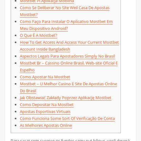
Mostbet Pl Aplikacja Mobilna
Como Se Deliberar No Site Weil Casa De Apostas
Mostbet?
Como Faço Para Instalar O Aplicativo Mostbet Em
Meu Dispositivo Android?
O Que É A Mostbet?
How To Get Access And Access Your Current Mostbet
Account Inside Bangladesh
Aspectos Legais Para Apostadores Simply No Brasil
Mostbet Br – Cassino Online Brasil, Web-site Oficial E
Espelho
Como Apostar Na Mostbet
Mostbet – U Melhor Casino E Site De Apostas Online
Do Brasil
Jak Obstawiać Zakłady Poprzez Aplikację Mostbet
Como Depositar Na Mostbet
Apostas Esportivas Virtuais
Como Funciona Some Sort Of Verificação De Conta
As Melhores Apostas Online
Para sacar com sucesso os fundos carry out bônus, você deverá