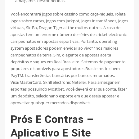
amalgames desconhecidas.
Você encontrará jogos sobre cassino como caça-níqueis, roleta,
jogos sobre cartas, jogos com jackpot, jogos instantâneos, jogos
virtuais, Sic Bo, Dragon Tiger at the muitos outros. A casa de
apostas tem um enorme número de séries de cricket electronic
campeonatos em apostas esportivas. Portanto, operating
system apostadores podem envidar ao vivo” “nos maiores
campeonatos da terra. Sim, o agente de apostas aceita
depósitos e saques em Real Brasileiro. Sistemas de pagamento
populares disponíveis para apostadores Brasileiros incluem
PayTM, transferências bancárias por bancos renomados,
Visa/MasterCard, Skrill electronic Neteller. Para arriesgar em
esportes possuindo Mostbet, você deverá criar sua conta, fazer
um depósito, selecionar o esporte em que deseja apostar e
aproveitar quaisquer mercados disponíveis.
Prós E Contras –
Aplicativo E Site