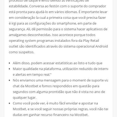
processo de saque é lento devido às verificações de
estabilidade. Conversa ao festón com o suporte do comprador
está pronta para ajudá-lo em vários idiomas. É importante levar
em consideração la cual a primeira coisa que você precisa fazer
é irgi para as configurações do smartphone, em parte de
segurança. Ali, dê permissão para o sistema hacer aplicativos de
amalgames desconhecidas. Isso acontece porque todos
operating system programas instalados fora da Play Retail
outlet são identificados através do sistema operacional Android
como suspeitos.
Além disso, podem acessar estatísticas ao listo e tudo que
Maior qualidade na plataforma, utilización reduzido de internet
e alertas em tempo real.”
Nós enviamos uma mensagem para o moment de suporte via
chat da Mostbet e fomos respondidos em questão para
segundos com alguma prontidão que não é vista no ano de
qualquer lugar.
Como você pode ver, é muito fácil envidar e apostar na
Mostbet, e se você seguir nossas próprias regras, você não terá
dudas em ganhar recurso financeiro na Mostbet.