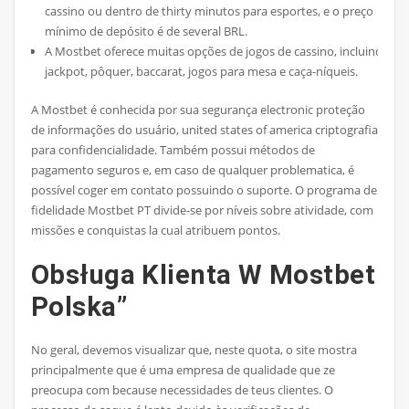
cassino ou dentro de thirty minutos para esportes, e o preço
mínimo de depósito é de several BRL.
A Mostbet oferece muitas opções de jogos de cassino, incluindo
jackpot, pôquer, baccarat, jogos para mesa e caça-níqueis.
A Mostbet é conhecida por sua segurança electronic proteção
de informações do usuário, united states of america criptografia
para confidencialidade. Também possui métodos de
pagamento seguros e, em caso de qualquer problematica, é
possível coger em contato possuindo o suporte. O programa de
fidelidade Mostbet PT divide-se por níveis sobre atividade, com
missões e conquistas la cual atribuem pontos.
Obsługa Klienta W Mostbet
Polska”
No geral, devemos visualizar que, neste quota, o site mostra
principalmente que é uma empresa de qualidade que ze
preocupa com because necessidades de teus clientes. O