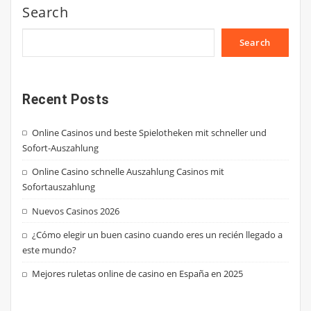
Search
Search
Recent Posts
Online Casinos und beste Spielotheken mit schneller und
Sofort-Auszahlung
Online Casino schnelle Auszahlung Casinos mit
Sofortauszahlung
Nuevos Casinos 2026
¿Cómo elegir un buen casino cuando eres un recién llegado a
este mundo?
Mejores ruletas online de casino en España en 2025