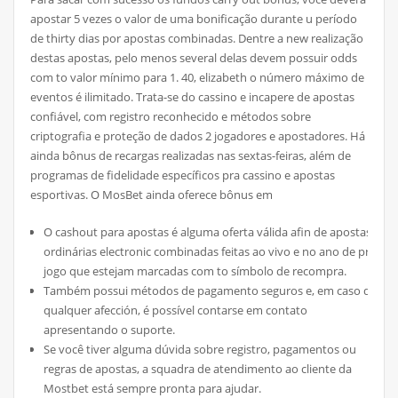
apostar 5 vezes o valor de uma bonificação durante u período
de thirty dias por apostas combinadas. Dentre a new realização
destas apostas, pelo menos several delas devem possuir odds
com to valor mínimo para 1. 40, elizabeth o número máximo de
eventos é ilimitado. Trata-se do cassino e incapere de apostas
confiável, com registro reconhecido e métodos sobre
criptografia e proteção de dados 2 jogadores e apostadores. Há
ainda bônus de recargas realizadas nas sextas-feiras, além de
programas de fidelidade específicos pra cassino e apostas
esportivas. O MosBet ainda oferece bônus em
O cashout para apostas é alguma oferta válida afin de apostas
ordinárias electronic combinadas feitas ao vivo e no ano de pré-
jogo que estejam marcadas com to símbolo de recompra.
Também possui métodos de pagamento seguros e, em caso de
qualquer afección, é possível contarse em contato
apresentando o suporte.
Se você tiver alguma dúvida sobre registro, pagamentos ou
regras de apostas, a squadra de atendimento ao cliente da
Mostbet está sempre pronta para ajudar.