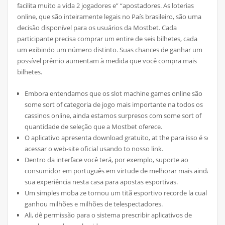
facilita muito a vida 2 jogadores e” “apostadores. As loterias
online, que são inteiramente legais no País brasileiro, são uma
decisão disponível para os usuários da Mostbet. Cada
participante precisa comprar um entire de seis bilhetes, cada
um exibindo um número distinto. Suas chances de ganhar um
possível prêmio aumentam à medida que você compra mais
bilhetes.
Embora entendamos que os slot machine games online são
some sort of categoria de jogo mais importante na todos os
cassinos online, ainda estamos surpresos com some sort of
quantidade de seleção que a Mostbet oferece.
O aplicativo apresenta download gratuito, at the para isso é só
acessar o web-site oficial usando to nosso link.
Dentro da interface você terá, por exemplo, suporte ao
consumidor em português em virtude de melhorar mais ainda a
sua experiência nesta casa para apostas esportivas.
Um simples moba ze tornou um titã esportivo recorde la cual
ganhou milhões e milhões de telespectadores.
Ali, dê permissão para o sistema prescribir aplicativos de