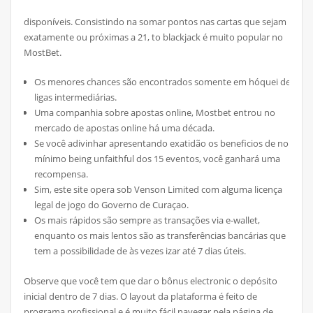
disponíveis. Consistindo na somar pontos nas cartas que sejam
exatamente ou próximas a 21, to blackjack é muito popular no
MostBet.
Os menores chances são encontrados somente em hóquei de
ligas intermediárias.
Uma companhia sobre apostas online, Mostbet entrou no
mercado de apostas online há uma década.
Se você adivinhar apresentando exatidão os beneficios de no
mínimo being unfaithful dos 15 eventos, você ganhará uma
recompensa.
Sim, este site opera sob Venson Limited com alguma licença
legal de jogo do Governo de Curaçao.
Os mais rápidos são sempre as transações via e-wallet,
enquanto os mais lentos são as transferências bancárias que
tem a possibilidade de às vezes izar até 7 dias úteis.
Observe que você tem que dar o bônus electronic o depósito
inicial dentro de 7 dias. O layout da plataforma é feito de
programa profissional e é muito fácil navegar pela página de