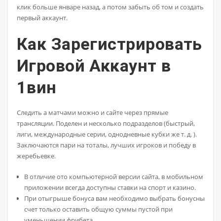
клик больше январе назад, а потом забыть об том и создать
первый аккаунт.
Как Зарегистрировать
Игровой Аккаунт в
1вин
Следить а матчами можно и сайте через прямые
трансляции. Поделен и несколько подразделов (быстрый,
лиги, международные серии, однодневные кубки же т. д. ).
Заключаются пари на тоталы, лучших игроков и победу в
жеребьевке.
В отличие ото компьютерной версии сайта, в мобильном
приложении всегда доступны ставки на спорт и казино.
При отыгрыше бонуса вам необходимо выбрать бонусный
счет только оставить общую суммы пустой при
уменьшении фрибета.