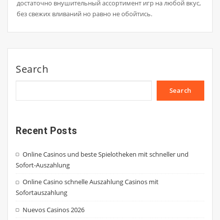
достаточно внушительный ассортимент игр на любой вкус,
без свежих вливаний но равно не обойтись.
Search
Search
Recent Posts
Online Casinos und beste Spielotheken mit schneller und
Sofort-Auszahlung
Online Casino schnelle Auszahlung Casinos mit
Sofortauszahlung
Nuevos Casinos 2026