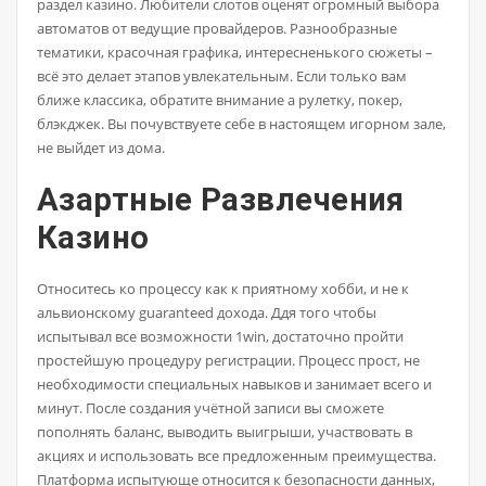
раздел казино. Любители слотов оценят огромный выбора
автоматов от ведущие провайдеров. Разнообразные
тематики, красочная графика, интересненького сюжеты –
всё это делает этапов увлекательным. Если только вам
ближе классика, обратите внимание а рулетку, покер,
блэкджек. Вы почувствуете себе в настоящем игорном зале,
не выйдет из дома.
Азартные Развлечения
Казино
Относитесь ко процессу как к приятному хобби, и не к
альвионскому guaranteed дохода. Ддя того чтобы
испытывал все возможности 1win, достаточно пройти
простейшую процедуру регистрации. Процесс прост, не
необходимости специальных навыков и занимает всего и
минут. После создания учётной записи вы сможете
пополнять баланс, выводить выигрыши, участвовать в
акциях и использовать все предложенным преимущества.
Платформа испытующе относится к безопасности данных,