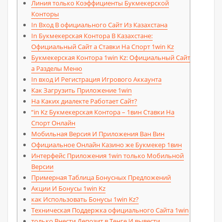
Линия только Коэффициенты Букмекерской
Конторы
In Вход В официального Сайт Из Казахстана
In Букмекерская Контора В Казахстане:
Официальный Сайт а Ставки На Спорт 1win Kz
Букмекерская Контора 1win Kz: Официальный Сайт
а Разделы Меню
In вход И Регистрация Игрового Аккаунта
Как Загрузить Приложение 1win
На Каких диалекте Работает Сайт?
“in Kz Букмекерская Контора – 1вин Ставки На
Спорт Онлайн
Мобильная Версия И Приложения Ван Вин
Официальное Онлайн Казино же Букмекер 1вин
Интерфейс Приложения 1win только Мобильной
Версии
Примерная Таблица Бонусных Предложений
Акции И Бонусы 1win Kz
как Использовать Бонусы 1win Kz?
Техническая Поддержка официального Сайта 1win
только Внести Депозит в Тенге И вывести