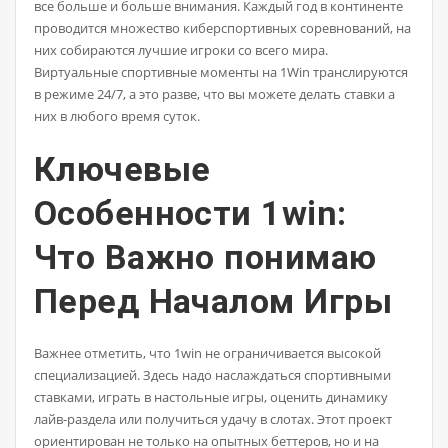
все больше и больше внимания. Каждый год в континенте
проводится множество киберспортивных соревнований, на
них собираются лучшие игроки со всего мира.
Виртуальные спортивные моменты на 1Win транслируются
в режиме 24/7, а это разве, что вы можете делать ставки а
них в любого время суток.
Ключевые
Особенности 1win:
Что Важно понимаю
Перед Началом Игры
Важнее отметить, что 1win не ограничивается высокой
специализацией. Здесь надо наслаждаться спортивными
ставками, играть в настольные игры, оценить динамику
лайв-раздела или получиться удачу в слотах. Этот проект
ориентирован не только на опытных беттеров, но и на