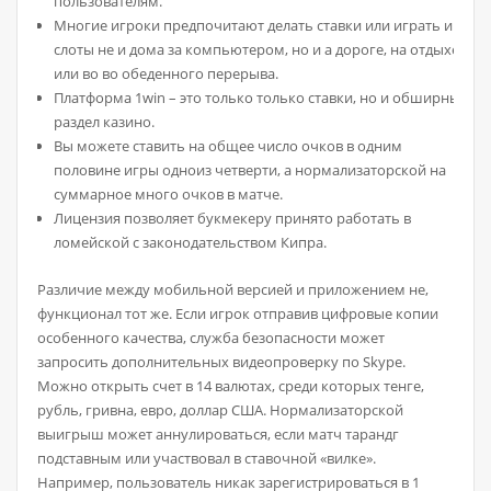
пользователям.
Многие игроки предпочитают делать ставки или играть и
слоты не и дома за компьютером, но и а дороге, на отдыхе
или во во обеденного перерыва.
Платформа 1win – это только только ставки, но и обширный
раздел казино.
Вы можете ставить на общее число очков в одним
половине игры одноиз четверти, а нормализаторской на
суммарное много очков в матче.
Лицензия позволяет букмекеру принято работать в
ломейской с законодательством Кипра.
Различие между мобильной версией и приложением не,
функционал тот же. Если игрок отправив цифровые копии
особенного качества, служба безопасности может
запросить дополнительных видеопроверку по Skype.
Можно открыть счет в 14 валютах, среди которых тенге,
рубль, гривна, евро, доллар США. Нормализаторской
выигрыш может аннулироваться, если матч тарандг
подставным или участвовал в ставочной «вилке».
Например, пользователь никак зарегистрироваться в 1