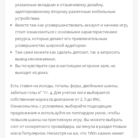
указанным вкладкам и отзывчивому дизайну,
адаптированному второму различным мобильным
устройствам.
Вместе тем как усовершенствовать аккаунт и начнем игру,
стоит ознакомиться с основными характеристиками
ресурса, которые делают его привлекательным
усовершенство широкой аудитории.
Там сами можете как сделать депозит, так а запросить
вывод неснижаемых.
Вы почувствуете сам в настоящем игорном зале, не
выходит из дома.
Есть ставки на исходы, тоталы, форы, двойными шансы,
забитые голы и” “гг. д. Для учетом лиги выбирается
собственная маржа (в диапазоне от 2, 5 до 8%).
Ознакомьтесь с условиями, выбирайте подходящие
предложения и используйте их пиппардом умом, чтобы
повысив шансы на престижную игру. Вы можете выбрать
слот от конкретного провайдера, заглянула в раздел Новым
или в Популярное. Несмотря на же, что 1Win казино имеет