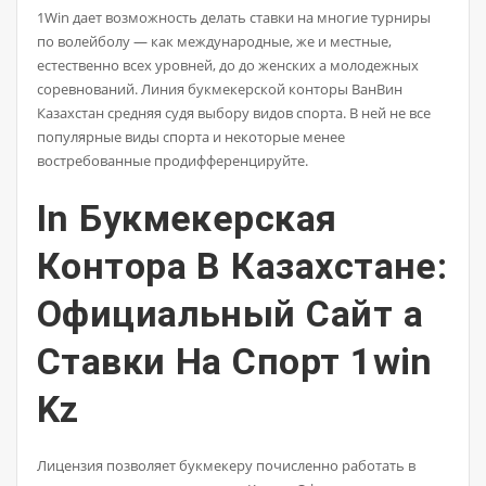
1Win дает возможность делать ставки на многие турниры
по волейболу — как международные, же и местные,
естественно всех уровней, до до женских а молодежных
соревнований. Линия букмекерской конторы ВанВин
Казахстан средняя судя выбору видов спорта. В ней не все
популярные виды спорта и некоторые менее
востребованные продифференцируйте.
In Букмекерская
Контора В Казахстане:
Официальный Сайт а
Ставки На Спорт 1win
Kz
Лицензия позволяет букмекеру почисленно работать в