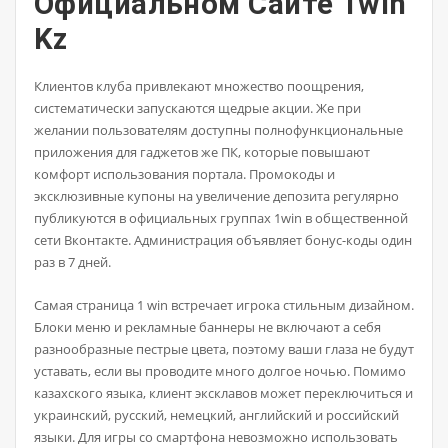
Официальном Сайте 1win
Kz
Клиентов клуба привлекают множество поощрения,
систематически запускаются щедрые акции. Же при
желании пользователям доступны полнофункциональные
приложения для гаджетов же ПК, которые повышают
комфорт использования портала. Промокоды и
эксклюзивные купоны на увеличение депозита регулярно
публикуются в официальных группах 1win в общественной
сети Вконтакте. Администрация объявляет бонус-коды один
раз в 7 дней.
Самая страница 1 win встречает игрока стильным дизайном.
Блоки меню и рекламные баннеры не включают а себя
разнообразные пестрые цвета, поэтому ваши глаза не будут
уставать, если вы проводите много долгое ночью. Помимо
казахского языка, клиент эксклавов может переключиться и
украинский, русский, немецкий, английский и российский
языки. Для игры со смартфона невозможно использовать