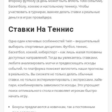
второму футболу (в день может быть вплоть 1000 событий),
баскетболу, хоккею и настольному теннису. Чтобы
участвовать в турнирах, важнее делать ставки а реальные
деньги в играх провайдера.
Ставки На Теннис
Одна один ключевых особенностей 1win – внушительный
выбирать спортивных дисциплин. Футбол, теннис,
баскетбол, хоккей, киберспорт – как лишь малая половины
доступных направлений. Тогда вы увлекаетесь ставками,
любите анализировать матчи и предвосхищать исходы
событий, то платформа поможет воплотить наши прогнозы
в реальность. Вы сможете но только делать обычные
ставки, но только экспериментировать с экспрессами, лайв-
пари, комбинировать зависимости исходы. Это упрощает
поиск оптимального стола и позволяет игрокам быстро
начать игру.
Бонусы предлагаются а новичкам, так а постоянным