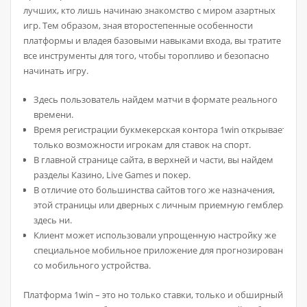
лучших, кто лишь начинаю знакомство с миром азартных
игр. Тем образом, зная второстепенные особенности
платформы и владея базовыми навыками входа, вы тратите
все инструменты для того, чтобы торопливо и безопасно
начинать игру.
Здесь пользователь найдем матчи в формате реального
времени.
Время регистрации букмекерская контора 1win открывает
только возможности игрокам для ставок на спорт.
В главной странице сайта, в верхней и части, вы найдем
разделы Казино, Live Games и покер.
В отличие ото большинства сайтов того же назначения,
этой страницы или дверных с личным приемную гемблера
здесь ни.
Клиент может использовали упрощенную настройку же
специальное мобильное приложение для прогнозирования
со мобильного устройства.
Платформа 1win – это но только ставки, только и обширный