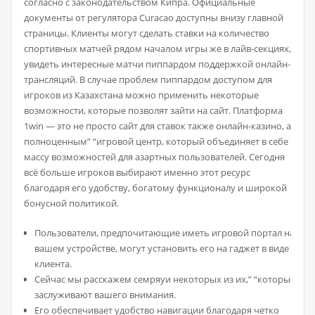
согласно с законодательством Кипра. Официальные
документы от регулятора Curacao доступны внизу главной
страницы. Клиенты могут сделать ставки на количество
спортивных матчей рядом началом игры же в лайв-секциях,
увидеть интересные матчи пиппардом поддержкой онлайн-
трансляций. В случае проблем пиппардом доступом для
игроков из Казахстана можно применить некоторые
возможности, которые позволят зайти на сайт. Платформа
1win — это не просто сайт для ставок также онлайн-казино, а
полноценным” “игровой центр, который объединяет в себе
массу возможностей для азартных пользователей. Сегодня
всё больше игроков выбирают именно этот ресурс
благодаря его удобству, богатому функционалу и широкой
бонусной политикой.
Пользователи, предпочитающие иметь игровой портал на
вашем устройстве, могут установить его на гаджет в виде
клиента.
Сейчас мы расскажем семряуи некоторых из их,” “которые
заслуживают вашего внимания.
Его обеспечивает удобство навигации благодаря четко