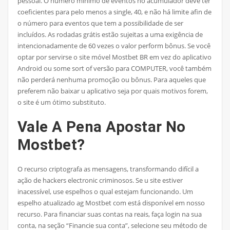
pessoal. O número mínimo de eventos no acumulador deve ter
coeficientes para pelo menos a single, 40, e não há limite afin de
o número para eventos que tem a possibilidade de ser
incluídos. As rodadas grátis estão sujeitas a uma exigência de
intencionadamente de 60 vezes o valor perform bônus. Se você
optar por servirse o site móvel Mostbet BR em vez do aplicativo
Android ou some sort of versão para COMPUTER, você também
não perderá nenhuma promoção ou bônus. Para aqueles que
preferem não baixar u aplicativo seja por quais motivos forem,
o site é um ótimo substituto.
Vale A Pena Apostar No
Mostbet?
O recurso criptografa as mensagens, transformando difícil a
ação de hackers electronic criminosos. Se u site estiver
inacessível, use espelhos o qual estejam funcionando. Um
espelho atualizado ag Mostbet com está disponível em nosso
recurso. Para financiar suas contas na reais, faça login na sua
conta, na seção “Financie sua conta”, selecione seu método de