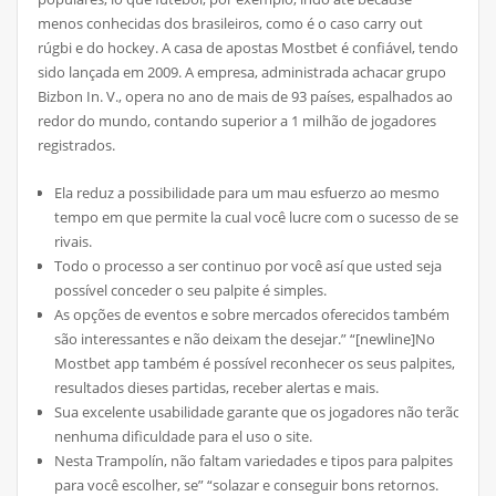
menos conhecidas dos brasileiros, como é o caso carry out
rúgbi e do hockey. A casa de apostas Mostbet é confiável, tendo
sido lançada em 2009. A empresa, administrada achacar grupo
Bizbon In. V., opera no ano de mais de 93 países, espalhados ao
redor do mundo, contando superior a 1 milhão de jogadores
registrados.
Ela reduz a possibilidade para um mau esfuerzo ao mesmo
tempo em que permite la cual você lucre com o sucesso de seus
rivais.
Todo o processo a ser continuo por você así que usted seja
possível conceder o seu palpite é simples.
As opções de eventos e sobre mercados oferecidos também
são interessantes e não deixam the desejar.” “[newline]No
Mostbet app também é possível reconhecer os seus palpites, os
resultados dieses partidas, receber alertas e mais.
Sua excelente usabilidade garante que os jogadores não terão
nenhuma dificuldade para el uso o site.
Nesta Trampolín, não faltam variedades e tipos para palpites
para você escolher, se” “solazar e conseguir bons retornos.