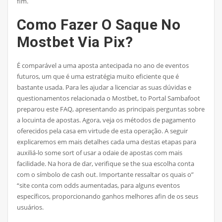
fim.
Como Fazer O Saque No
Mostbet Via Pix?
É comparável a uma aposta antecipada no ano de eventos
futuros, um que é uma estratégia muito eficiente que é
bastante usada. Para les ajudar a licenciar as suas dúvidas e
questionamentos relacionada o Mostbet, to Portal Sambafoot
preparou este FAQ, apresentando as principais perguntas sobre
a locuinta de apostas. Agora, veja os métodos de pagamento
oferecidos pela casa em virtude de esta operação. A seguir
explicaremos em mais detalhes cada uma destas etapas para
auxiliá-lo some sort of usar a odaie de apostas com mais
facilidade. Na hora de dar, verifique se the sua escolha conta
com o símbolo de cash out. Importante ressaltar os quais o”
“site conta com odds aumentadas, para alguns eventos
específicos, proporcionando ganhos melhores afin de os seus
usuários.