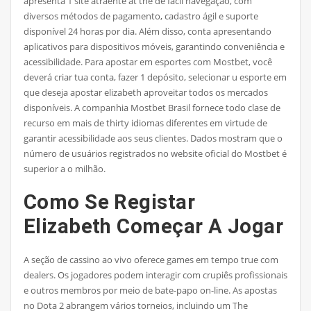
apresenta 1 site atraente at the de fácil navegação, com
diversos métodos de pagamento, cadastro ágil e suporte
disponível 24 horas por dia. Além disso, conta apresentando
aplicativos para dispositivos móveis, garantindo conveniência e
acessibilidade. Para apostar em esportes com Mostbet, você
deverá criar tua conta, fazer 1 depósito, selecionar u esporte em
que deseja apostar elizabeth aproveitar todos os mercados
disponíveis. A companhia Mostbet Brasil fornece todo clase de
recurso em mais de thirty idiomas diferentes em virtude de
garantir acessibilidade aos seus clientes. Dados mostram que o
número de usuários registrados no website oficial do Mostbet é
superior a o milhão.
Como Se Registar
Elizabeth Começar A Jogar
A seção de cassino ao vivo oferece games em tempo true com
dealers. Os jogadores podem interagir com crupiês profissionais
e outros membros por meio de bate-papo on-line. As apostas
no Dota 2 abrangem vários torneios, incluindo um The