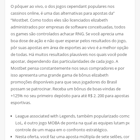
O pôquer ao vivo, o dos jogos cependant populares nos
cassinos online, é uma das alternativas para apostas da”
“Mostbet. Como todos eles são licenciados elizabeth
administrados por empresas de software conceituadas, todos
os games são controlados achacar RNG. Se você aprecia uma
boa dose de ação e não quer esperar pelos resultados do jogo,
pôr suas apostas em área de esportes ao vivo é a melhor opção
de todas. Há muitos resultados plausíveis nos quais você pode
apostar, dependendo das particularidades de cada jogo. A
Mostbet pensa constantemente nos seus compradores e por
isso apresenta uma grande gama de bônus elizabeth
promoções disponíveis para que seus jogadores do Brasil
possam se patrocinar. Receba um bônus de boas-vindas de
+125% no seu primeiro depósito para até R$ 2. 200 para apostas
esportivas.
League associated with Legends, também popularizado como
LoL, é outro jogo MOBA de ponta na qual as equipes lutam pelo
controle de um mapa em o confronto estratégico.
Nesta oferta, você faz uma aposta múltipla de sete selões, com