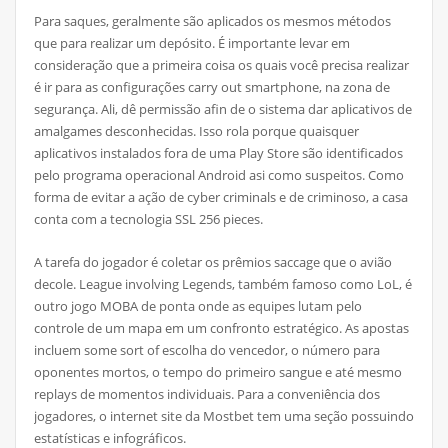
Para saques, geralmente são aplicados os mesmos métodos
que para realizar um depósito. É importante levar em
consideração que a primeira coisa os quais você precisa realizar
é ir para as configurações carry out smartphone, na zona de
segurança. Ali, dê permissão afin de o sistema dar aplicativos de
amalgames desconhecidas. Isso rola porque quaisquer
aplicativos instalados fora de uma Play Store são identificados
pelo programa operacional Android asi como suspeitos. Como
forma de evitar a ação de cyber criminals e de criminoso, a casa
conta com a tecnologia SSL 256 pieces.
A tarefa do jogador é coletar os prêmios saccage que o avião
decole. League involving Legends, também famoso como LoL, é
outro jogo MOBA de ponta onde as equipes lutam pelo
controle de um mapa em um confronto estratégico. As apostas
incluem some sort of escolha do vencedor, o número para
oponentes mortos, o tempo do primeiro sangue e até mesmo
replays de momentos individuais. Para a conveniência dos
jogadores, o internet site da Mostbet tem uma seção possuindo
estatísticas e infográficos.