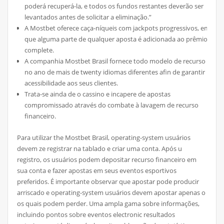
poderá recuperá-la, e todos os fundos restantes deverão ser
levantados antes de solicitar a eliminação.”
A Mostbet oferece caça-níqueis com jackpots progressivos, em
que alguma parte de qualquer aposta é adicionada ao prêmio
complete.
A companhia Mostbet Brasil fornece todo modelo de recurso
no ano de mais de twenty idiomas diferentes afin de garantir
acessibilidade aos seus clientes.
Trata-se ainda de o cassino e incapere de apostas
compromissado através do combate à lavagem de recurso
financeiro.
Para utilizar the Mostbet Brasil, operating-system usuários
devem ze registrar na tablado e criar uma conta. Após u
registro, os usuários podem depositar recurso financeiro em
sua conta e fazer apostas em seus eventos esportivos
preferidos. É importante observar que apostar pode producir
arriscado e operating-system usuários devem apostar apenas o
os quais podem perder. Uma ampla gama sobre informações,
incluindo pontos sobre eventos electronic resultados