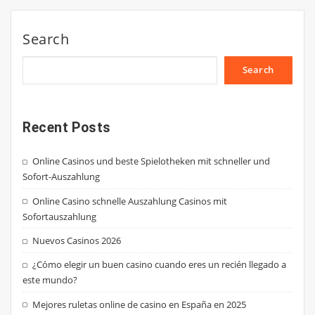
Search
Search
Recent Posts
Online Casinos und beste Spielotheken mit schneller und
Sofort-Auszahlung
Online Casino schnelle Auszahlung Casinos mit
Sofortauszahlung
Nuevos Casinos 2026
¿Cómo elegir un buen casino cuando eres un recién llegado a
este mundo?
Mejores ruletas online de casino en España en 2025