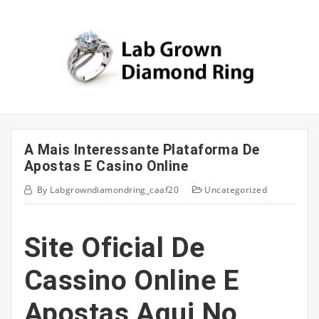
Skip
to
content
A Mais Interessante Plataforma De
Apostas E Casino Online
By
Labgrowndiamondring_caaf20
Uncategorized
Site Oficial De
Cassino Online E
Apostas Aqui No