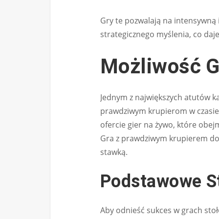
Gry te pozwalają na intensywną 
strategicznego myślenia, co daj
Możliwość G
Jednym z największych atutów ka
prawdziwym krupierom w czasie 
ofercie gier na żywo, które obejm
Gra z prawdziwym krupierem dod
stawką.
Podstawowe St
Aby odnieść sukces w grach stoł