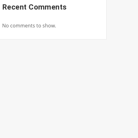
Recent Comments
No comments to show.