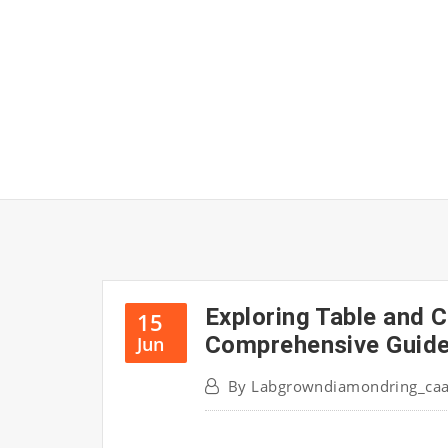
Skip
to
content
Exploring Table and 
15
Comprehensive Guid
Jun
By
Labgrowndiamondring_ca