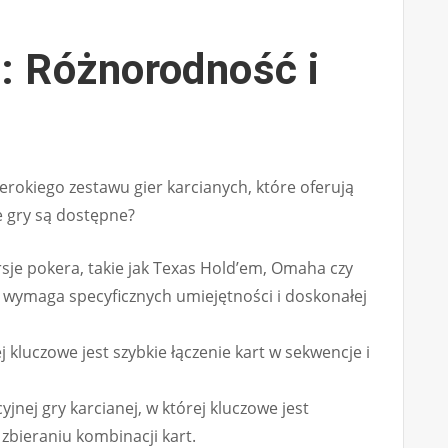
: Różnorodność i
rokiego zestawu gier karcianych, które oferują
e gry są dostępne?
je pokera, takie jak Texas Hold’em, Omaha czy
h wymaga specyficznych umiejętności i doskonałej
j kluczowe jest szybkie łączenie kart w sekwencje i
nej gry karcianej, w której kluczowe jest
zbieraniu kombinacji kart.