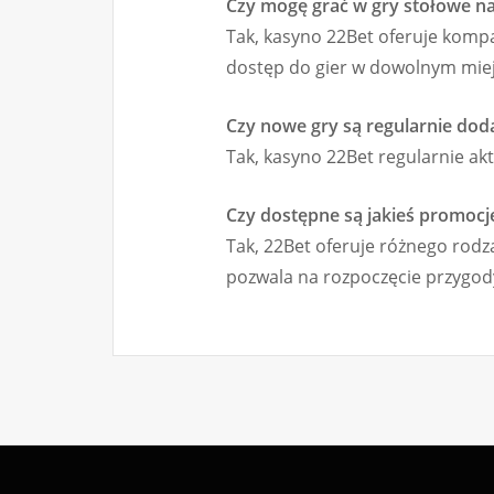
Czy mogę grać w gry stołowe n
Tak, kasyno 22Bet oferuje komp
dostęp do gier w dowolnym miej
Czy nowe gry są regularnie dod
Tak, kasyno 22Bet regularnie akt
Czy dostępne są jakieś promocj
Tak, 22Bet oferuje różnego rodz
pozwala na rozpoczęcie przygod