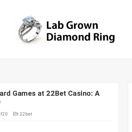
Card Games at 22Bet Casino: A
e
af20
22bet