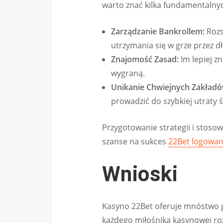
warto znać kilka fundamentalnych 
Zarządzanie Bankrollem:
Rozs
utrzymania się w grze przez dł
Znajomość Zasad:
Im lepiej z
wygraną.
Unikanie Chwiejnych Zakładó
prowadzić do szybkiej utraty 
Przygotowanie strategii i stoso
szanse na sukces
22Bet logowan
Wnioski
Kasyno 22Bet oferuje mnóstwo g
każdego miłośnika kasynowej roz