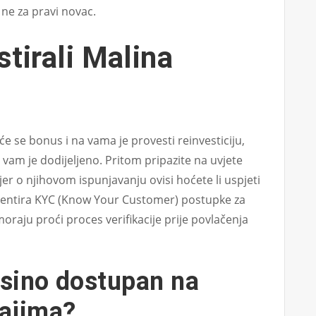
no ne za pravi novac.
tirali Malina
će se bonus i na vama je provesti reinvesticiju,
o vam je dodijeljeno. Pritom pripazite na uvjete
jer o njihovom ispunjavanju ovisi hoćete li uspjeti
ementira KYC (Know Your Customer) postupke za
i moraju proći proces verifikacije prije povlačenja
asino dostupan na
ajima?