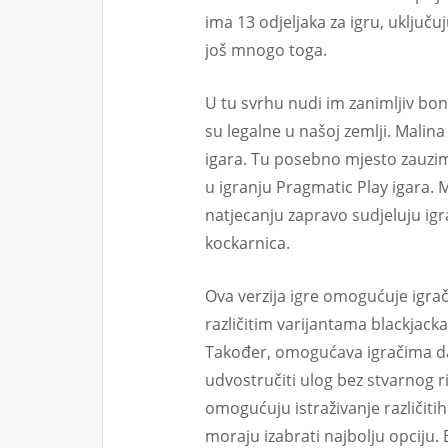
ima 13 odjeljaka za igru, uključuj
još mnogo toga.
U tu svrhu nudi im zanimljiv bo
su legalne u našoj zemlji. Malina
igara. Tu posebno mjesto zauzi
u igranju Pragmatic Play igara. 
natjecanju zapravo sudjeluju igra
kockarnica.
Ova verzija igre omogućuje igrač
različitim varijantama blackjacka
Također, omogućava igračima da r
udvostručiti ulog bez stvarnog ri
omogućuju istraživanje različiti
moraju izabrati najbolju opciju.