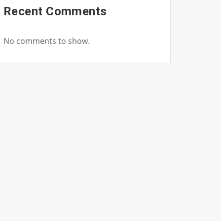
Recent Comments
No comments to show.