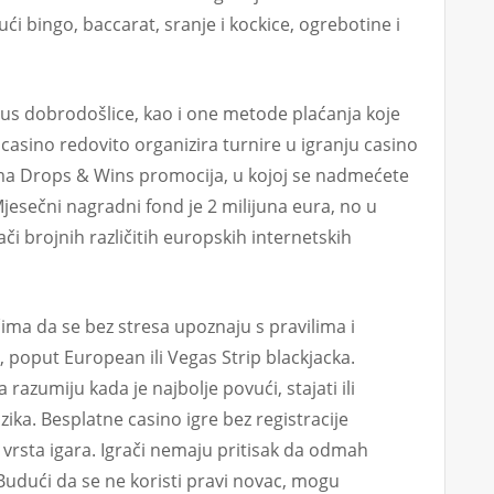
ući bingo, baccarat, sranje i kockice, ogrebotine i
nus dobrodošlice, kao i one metode plaćanja koje
 casino redovito organizira turnire u igranju casino
ma Drops & Wins promocija, u kojoj se nadmećete
Mjesečni nagradni fond je 2 milijuna eura, no u
či brojnih različitih europskih internetskih
ima da se bez stresa upoznaju s pravilima i
, poput European ili Vegas Strip blackjacka.
azumiju kada je najbolje povući, stajati ili
zika. Besplatne casino igre bez registracije
h vrsta igara. Igrači nemaju pritisak da odmah
 Budući da se ne koristi pravi novac, mogu