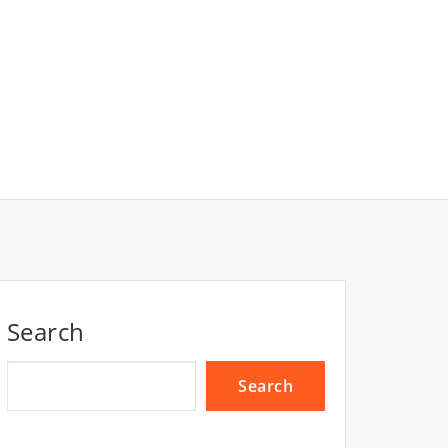
Search
Search