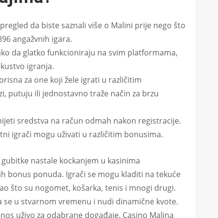
pregled da biste saznali više o Malini prije nego što
896 angažvnih igara.
tako da glatko funkcioniraju na svim platformama,
kustvo igranja.
risna za one koji žele igrati u različitim
i, putuju ili jednostavno traže način za brzu
ijeti sredstva na račun odmah nakon registracije.
tni igrači mogu uživati ​​u različitim bonusima.
 gubitke nastale kockanjem u kasinima
h bonus ponuda. Igrači se mogu kladiti na tekuće
o što su nogomet, košarka, tenis i mnogi drugi.
ira se u stvarnom vremenu i nudi dinamične kvote.
enos uživo za odabrane događaje. Casino Malina