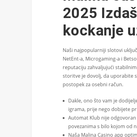
2025 Izdaš
kockanje u
Naši najpopularniji slotovi uklj
NetEnt-a, Microgaming-a i Betsof
reputaciju zahvaljujući stabilnim
storitve je dovolj, da uporabite
postopek za osebni račun.
Dakle, ono što vam je dodijel
igrama, prije nego dobijete pril
Automat Klub nije odgovoran 
povezanima s bilo kojom od 
Naša Malina Casino app optim