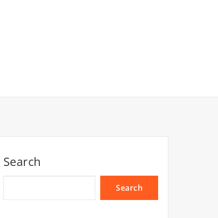
Search
Search