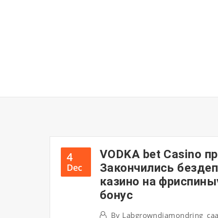
Skip
to
content
VODKA bet Casino п
4
Закончились бездеп
Dec
казино на фриспины
бонус
By
Labgrowndiamondring_ca