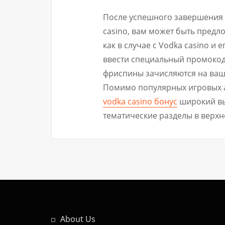
После успешного завершения р
casino, вам может быть предл
как в случае с Vodka casino и
ввести специальный промокод 
фриспины зачисляются на ваш 
Помимо популярных игровых ав
vodka casino бонус
широкий вы
тематические разделы в верхн
About Us