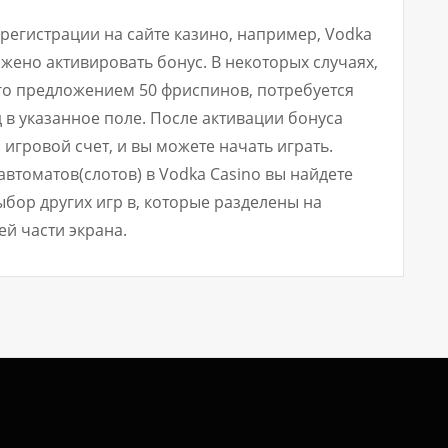
егистрации на сайте казино, например, Vodka
ожено активировать бонус. В некоторых случаях,
 его предложением 50 фриспинов, потребуется
в указанное поле. После активации бонуса
игровой счет, и вы можете начать играть.
томатов(слотов) в Vodka Casino вы найдете
бор других игр в, которые разделены на
ей части экрана.