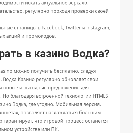
ходимости искать актуальное зеркало.
ательство, регулярно проходя проверки своей
ные страницы в Facebook, Twitter и Instagram,
вых акций и промокодов.
рать в казино Водка?
Casino можно получить бесплатно, следуя
. Водка Казино регулярно обновляет свои
м новые и выгодные предложения для
. Но благодаря встроенной технологии HTML5
зино Водка, где угодно. Мобильная версия,
ланшетах, позволяет наслаждаться большим
р гарантирует, что игровой процесс останется
ьном устройстве или ПК.