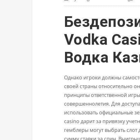
Бездепоз
Vodka Cas
Водка Каз
Однако игроки должны самост
своей страны относительно он
принципы ответственной игры 
совершеннолетия. Для доступа
использовать официальные зер
casino дарит за привязку учет
гемблеры могут выбрать слот 
сумму ставки за спин. Выигры