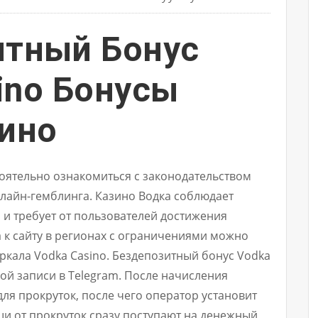
итный Бонус
ino Бонусы
ино
оятельно ознакомиться с законодательством
лайн-гемблинга. Казино Водка соблюдает
и требует от пользователей достижения
 к сайту в регионах с ограничениями можно
кала Vodka Casino. Бездепозитный бонус Vodka
ной записи в Telegram. После начисления
для прокруток, после чего оператор установит
ши от прокруток сразу поступают на денежный