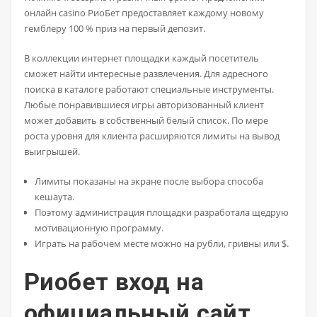
онлайн casino РиоБет предоставляет каждому новому
гемблеру 100 % приз на первый депозит.
В коллекции интернет площадки каждый посетитель
сможет найти интересные развлечения. Для адресного
поиска в каталоге работают специальные инструменты.
Любые понравившиеся игры авторизованный клиент
может добавить в собственный белый список. По мере
роста уровня для клиента расширяются лимиты на вывод
выигрышей.
Лимиты показаны на экране после выбора способа
кешаута.
Поэтому администрация площадки разработала щедрую
мотивационную программу.
Играть на рабочем месте можно на рубли, гривны или $.
Риобет вход на
официальный сайт