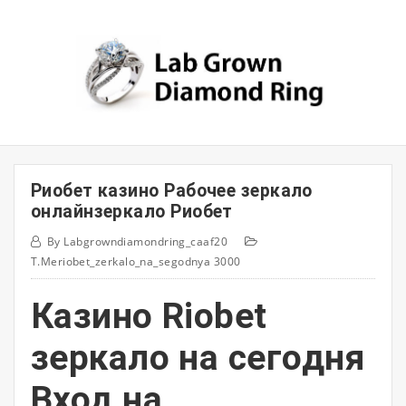
Skip
to
content
Риобет казино Рабочее зеркало
онлайнзеркало Риобет
By
Labgrowndiamondring_caaf20
T.meriobet_zerkalo_na_segodnya 3000
Казино Riobet
зеркало на сегодня
Вход на