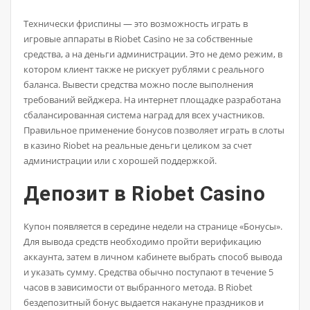
Технически фриспины — это возможность играть в
игровые аппараты в Riobet Casino не за собственные
средства, а на деньги администрации. Это не демо режим, в
котором клиент также не рискует рублями с реального
баланса. Вывести средства можно после выполнения
требований вейджера. На интернет площадке разработана
сбалансированная система наград для всех участников.
Правильное применение бонусов позволяет играть в слоты
в казино Riobet на реальные деньги целиком за счет
администрации или с хорошей поддержкой.
Депозит в Riobet Casino
Купон появляется в середине недели на странице «Бонусы».
Для вывода средств необходимо пройти верификацию
аккаунта, затем в личном кабинете выбрать способ вывода
и указать сумму. Средства обычно поступают в течение 5
часов в зависимости от выбранного метода. В Riobet
бездепозитный бонус выдается накануне праздников и