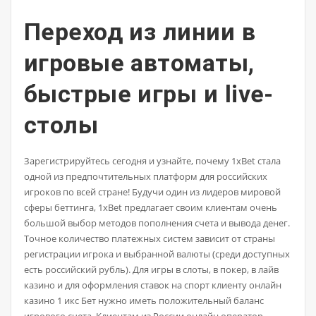
Переход из линии в
игровые автоматы,
быстрые игры и live-
столы
Зарегистрируйтесь сегодня и узнайте, почему 1xBet стала
одной из предпочтительных платформ для российских
игроков по всей стране! Будучи один из лидеров мировой
сферы беттинга, 1xBet предлагает своим клиентам очень
большой выбор методов пополнения счета и вывода денег.
Точное количество платежных систем зависит от страны
регистрации игрока и выбранной валюты (среди доступных
есть российский рубль). Для игры в слоты, в покер, в лайв
казино и для оформления ставок на спорт клиенту онлайн
казино 1 икс Бет нужно иметь положительный баланс