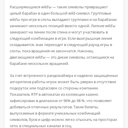
Расширяющиеся wild’ы — такие символы превращают
целый барабан в один большой wild-символ. Групповые
wild’ы при игре в слоты выпадают группами и на барабанах
занимают несколько позиций вместо одной. Липкие wild’ы
замирают на линии после спина и могут участвовать в
следующей комбинации в игре. Если выигрышная линия
складывается, знак переходит в следующий раунд игры в
слоты, пока вращения не закончатся. Наконец
двигающиеся wild’ы — это дикие символы, остающиеся на
барабане нескольких вращений.
За счет встроенного рандомайзера и надежно защищённых
алгоритмов работы игрок может быть уверен в отсутствии
подкруток или подтасовок со стороны компании.
Показатель RTP в автоматах из коллекции казино
зафиксирован в диапазоне от 96% до 98 %, что позволяет
добиваться отличных результатов. Такие билеты,
выпускаемые в формате уникальных комбинаций
символов, букв и цифр можно легко отыскать на просторах
сети, в специальных каналах в соц.