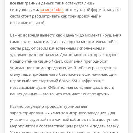
все выигранные деньги так и останутся лишь
виртуальными,
казино 1xbet
потому такой формат запуска
слота стоит рассматривать как тренировочный и
ознакомительный.
Важно вовремя вывести свои деньги до момента крушения
самолета и с максимально выгодным множителем. 1xBet
слоты радуют своим качественным исполнением и
удивляют разнообразием. Для новичков, которые отдают
предпочтение казино 1хБет, компания преподносит
уникальное промо предложение. В 1xBet игры на деньги
станут еще прибыльнее и безопаснее, если начинающий
игрок выберет стартовый бонус. SSL-шифрование,
независимый аудит RNG и полная конфиденциальность
ваших данных — это то, что отличает 1xBet от других.
Казино регулярно проводит турниры для
зарегистрированных клиентов игорного заведения. Для
участия следует зайти в личный кабинет, найти доступное
мероприятие в соответствующем разделе и подать заявку.
Участие доступно только тем, кто совершил хотя бы один