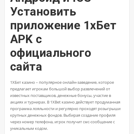
Установить
приложение 1хБет
APK с
официального
сайта
1ХБет казино – популярное онлайн-заведение, которое
предлагает игрокам большой выбор развлечений от
известных поставщиков, денежные бонусы, участие в
акциях и турнирах. В 1XBet казино действует продуманная
программа лояльности и регулярно проходят розыгрыши
крупных денежных фондов. Выбирая создание профиля
через номер телефона, игрок получит смс-сообщение с
уникальным кодом.