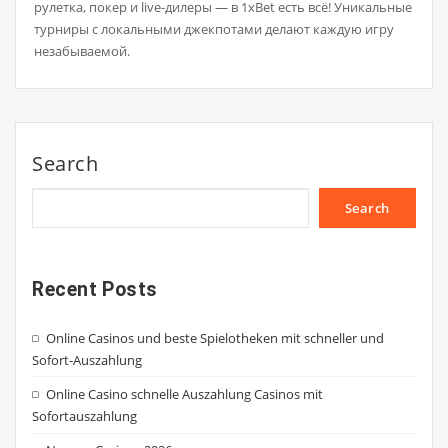
рулетка, покер и live-дилеры — в 1xBet есть всё! Уникальные
турниры с локальными джекпотами делают каждую игру
незабываемой.
Search
Search
Recent Posts
Online Casinos und beste Spielotheken mit schneller und
Sofort-Auszahlung
Online Casino schnelle Auszahlung Casinos mit
Sofortauszahlung