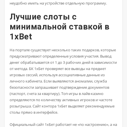
неудобно иметь на устройстве отдельную программу.
Лучшие слоты с
минимальной ставкой в
1xBet
На портале существует несколько таких подарков, которые
предусматривают определенные условия участия. Вывод
денег обрабатывается от 1 до 3 рабочих дней в зависимости
от метода. БК 1хБет проверяет все выводы на предмет
игровых сессий, используя ассоциативные данные из
личного кабинета. Если выявляются аномалии, служба
безопасности запрашивает подтверждение документов
(паспорт, счета за квартиру). Топ-игры в лайв-казино
определяются по количеству активных игроков и частоте
розыгрыша. Сайт контора 1хБет выделяет рекомендуемые
столы прямо в интерфейсе.
Официальный сайт 1хБет работает не «по настроению», а на