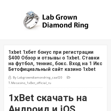
Skip
to
content
1xbet 1хбет бонус при регистрации
$400 Обзор и отзывы о 1xbet. Ставки
на футбол, теннис, бокс. Вход на 1 Икс
Бетофициальный сайт казино 1xbet
By
Labgrowndiamondring_caaf20
T.mecasino_1xBet_official_ru
1xBet скачать на
Андроид и iOS