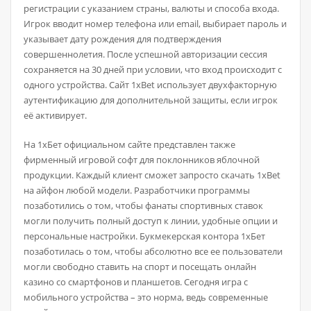
регистрации с указанием страны, валюты и способа входа.
Игрок вводит номер телефона или email, выбирает пароль и
указывает дату рождения для подтверждения
совершеннолетия. После успешной авторизации сессия
сохраняется на 30 дней при условии, что вход происходит с
одного устройства. Сайт 1xBet использует двухфакторную
аутентификацию для дополнительной защиты, если игрок
её активирует.
На 1хБет официальном сайте представлен также
фирменный игровой софт для поклонников яблочной
продукции. Каждый клиент сможет запросто скачать 1xBet
на айфон любой модели. Разработчики программы
позаботились о том, чтобы фанаты спортивных ставок
могли получить полный доступ к линии, удобные опции и
персональные настройки. Букмекерская контора 1хБет
позаботилась о том, чтобы абсолютно все ее пользователи
могли свободно ставить на спорт и посещать онлайн
казино со смартфонов и планшетов. Сегодня игра с
мобильного устройства – это норма, ведь современные