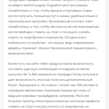
на айфон любой модели. Разработчики программы
позаботились о том, чтобы фанаты спортивных ставок
могли получить полный доступ к линии, удобные опции и
персональные настройки. Букмекерская контора 1хБет
позаботилась о том, чтобы абсолютно все ее пользователи
могли свободно ставить на спорт и посещать онлайн
казино со смартфонов и планшетов. Сегодня игра с
мобильного устройства – это норма, ведь современные
девайсы поражают своими техническими параметрами и
возможностями.
Более того, на сайте 1xBet предусмотрена возможность
составить удачную комбинацию и поделиться своим
купоном. БК 1x Bet ежемесячно проводит битву купонов и
дает возможность игрокам получить дополнительный
бонус. Прежде всего, это казино с более чем 500 слотами и
игровыми автоматами. Компания предлагает игры от
ведущих мировых провайдеров, например, Rival или
Evolution Gaming. Некоторым клиентам компании нравится
ставить на спорт и играть в слоты со смартфонов, но