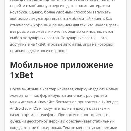
перейти в мобильную версию даже с компьютера или
ноутбука. Однако, более удобным способом запускать
любимые симуляторы является мобильный клиент. Как
отмечалось, хорошим решением для тех, кто начал играть
в игровые автоматы и хочет победных спинов, является
выбор популярных слотов. Популярные слоты — это
доступные на 1xBet игровые автоматы, игра на которых
привычна для многих игроков.
Мобильное приложение
1xBet
После выигрыша кластер исчезает, сверху «падают» новые
элементы — так формируются цепочки с растущими
множителями. Скачайте бесплатное приложение 1xBet для
Android или iOS и получите полный доступ к ставкам и
казино прямо с телефона. Приложение повторяет все
функции десктопной версии и обеспечивает стабильный
вход даже при блокировках. Тем не менее, в демо режиме