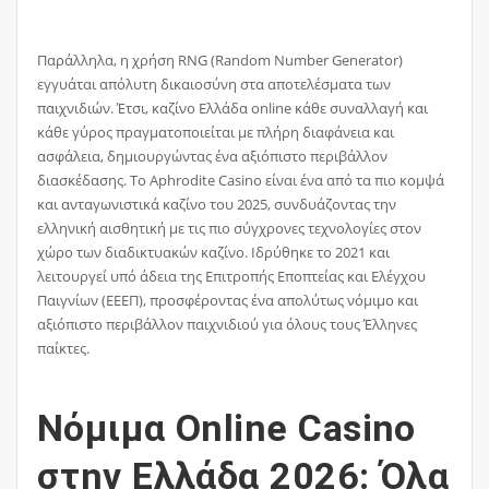
Παράλληλα, η χρήση RNG (Random Number Generator)
εγγυάται απόλυτη δικαιοσύνη στα αποτελέσματα των
παιχνιδιών. Έτσι, καζίνο Ελλάδα online κάθε συναλλαγή και
κάθε γύρος πραγματοποιείται με πλήρη διαφάνεια και
ασφάλεια, δημιουργώντας ένα αξιόπιστο περιβάλλον
διασκέδασης. Το Aphrodite Casino είναι ένα από τα πιο κομψά
και ανταγωνιστικά καζίνο του 2025, συνδυάζοντας την
ελληνική αισθητική με τις πιο σύγχρονες τεχνολογίες στον
χώρο των διαδικτυακών καζίνο. Ιδρύθηκε το 2021 και
λειτουργεί υπό άδεια της Επιτροπής Εποπτείας και Ελέγχου
Παιγνίων (ΕΕΕΠ), προσφέροντας ένα απολύτως νόμιμο και
αξιόπιστο περιβάλλον παιχνιδιού για όλους τους Έλληνες
παίκτες.
Νόμιμα Online Casino
στην Ελλάδα 2026: Όλα