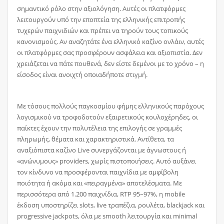
σημαντικό ρόλο στην αξιολόγηση. Αυτές οι πλατφόρμες
λειτουργούν υπό την εποπτεία της ελληνικής επιτροπής
τυχερών παιχνιδιών και πρέπει να τηρούν τους τοπικούς
κανονισμούς. Αν αναζητάτε ένα ελληνικό καζίνο ονλάιν, αυτές
οι πλατφόρμες σας προσφέρουν ασφάλεια και αξιοπιστία. Δεν
χρειάζεται να πάτε πουθενά, δεν είστε δεμένοι με το χρόνο – η
είσοδος είναι ανοιχτή οποιαδήποτε στιγμή.
Με τόσους πολλούς παγκοσμίου φήμης ελληνικούς παρόχους
λογισμικού να τροφοδοτούν εξαιρετικούς κουλοχέρηδες, οι
παίκτες έχουν την πολυτέλεια της επιλογής σε γραμμές
πληρωμής, θέματα και χαρακτηριστικά. Αντίθετα, τα
αναξιόπιστα καζίνο Live συνεργάζονται με άγνωστους ή
«ανώνυμους» providers, χωρίς πιστοποιήσεις. Αυτό αυξάνει
τον κίνδυνο να προσφέρονται παιχνίδια με αμφίβολη
ποιότητα ή ακόμα και «πειραγμένα» αποτελέσματα. Με
περισσότερα από 1.200 παιχνίδια, RTP 95–97%, η mobile
έκδοση υποστηρίζει slots, live τραπέζια, ρουλέτα, blackjack και
progressive jackpots, όλα με smooth λειτουργία και minimal