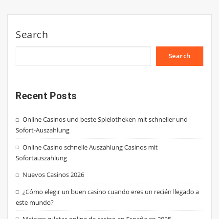
Search
Search
Recent Posts
Online Casinos und beste Spielotheken mit schneller und
Sofort-Auszahlung
Online Casino schnelle Auszahlung Casinos mit
Sofortauszahlung
Nuevos Casinos 2026
¿Cómo elegir un buen casino cuando eres un recién llegado a
este mundo?
Mejores ruletas online de casino en España en 2025