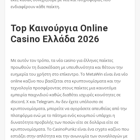
ενδιαφέρουν κάθε παίκτη.
Top Καινούργια Online
Casino Ελλάδα 2026
Με αυτόν τον τρόπο, τα νέα casino για έλληνες παίκτες
προωθούν τη διασκέδαση με υπευθυνότητα και θέτουν την
ευημερία του χρήστη στο επίκεντρο. Το MetaWin είναι ένα νέο
online καζίνο που βασίζεται στα κρυπτονομίσματα και την
τεχνολογία προσφέροντας στους παίκτες μια καινοτόμα
εμπειρία παιχνιδιού καθώς διαθέτει ισχυρές κοινότητες σε
discord, X και Telegram. Aν δεν έχετε υπόλοιπο σε
κρυπτονομίσματα, μπορείτε να αγοράσετε απευθείας από την
πλατφόρμα ενώ με το πάτημα ενός κουμπιού υπάρχει η
δυνατότητα προβολής των ποσών είτε σε δολάρια είτε σε
κρυπτονομίσματα. Το CasinoPunkz είναι ένα crypto καζίνο που
εστιάζει στην απλότητα και την ανωνυμία των συναλλαγών με