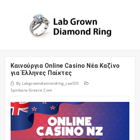
Skip
to
content
Καινούργια Online Casino Νέα Καζίνο
για Έλληνες Παίκτες
By
Labgrowndiamondring_caaf20
Spinbara-Greece.com