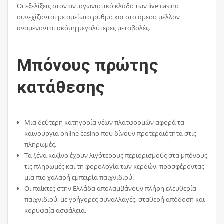
Οι εξελίξεις στον ανταγωνιστικό κλάδο των live casino
συνεχίζονται με αμείωτο ρυθμό και στο άμεσο μέλλον
αναμένονται ακόμη μεγαλύτερες μεταβολές.
Μπόνους πρώτης
κατάθεσης
Μια δεύτερη κατηγορία νέων πλατφορμών αφορά τα
καινουργια online casino που δίνουν προτεραιότητα στις
πληρωμές.
Τα ξένα καζίνο έχουν λιγότερους περιορισμούς στα μπόνους,
τις πληρωμές και τη φορολογία των κερδών, προσφέροντας
μια πιο χαλαρή εμπειρία παιχνιδιού.
Οι παίκτες στην Ελλάδα απολαμβάνουν πλήρη ελευθερία
παιχνιδιού, με γρήγορες συναλλαγές, σταθερή απόδοση και
κορυφαία ασφάλεια.