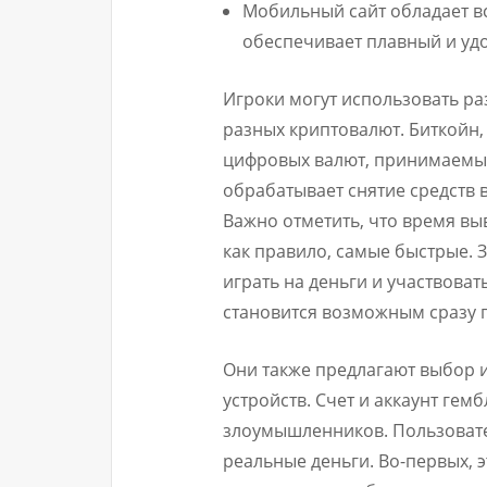
Мобильный сайт обладает в
обеспечивает плавный и уд
Игроки могут использовать ра
разных криптовалют. Биткойн,
цифровых валют, принимаемых.
обрабатывает снятие средств 
Важно отметить, что время вы
как правило, самые быстрые. 
играть на деньги и участвоват
становится возможным сразу п
Они также предлагают выбор 
устройств. Счет и аккаунт ге
злоумышленников. Пользовате
реальные деньги. Во-первых, э