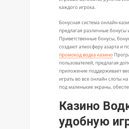
каждого игрока.
Бонусная система онлайн-кази
предлагая различные бонусы и
Приветственные бонусы, бону
создают атмосферу азарта и 
промокод водка казино
Програ
пользователей, предлагая до
приложение поддерживает вес
играть во все онлайн слоты н
под маленькие экраны, обеспе
Казино Вод
удобную иг