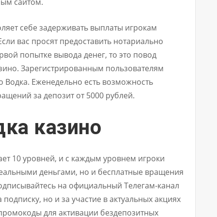
ным сайтом.
оляет себе задерживать выплаты игрокам
Если вас просят предоставить нотариально
вой попытке вывода денег, то это повод
азино. Зарегистрированным пользователям
но Водка. Еженедельно есть возможность
ращений за депозит от 5000 рублей.
дка казино
ет 10 уровней, и с каждым уровнем игроки
реальными деньгами, но и бесплатные вращения
одписывайтесь на официальный Телегам-канал
а подписку, но и за участие в актуальных акциях
 промокоды для активации бездепозитных