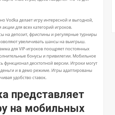
но Vodka делает игру интересной и выгодной,
 акции для всех категорий игроков.
сы на депозит, фриспины и регулярные турниры
позволяют увеличивать шансы на выигрыш.
мма для VIP-игроков поощряет постоянных
полнительные бонусы и привилегии. Мобильное
ь функционал десктопной версии. Игроки могут
а деньги и в демо режиме. Игры адаптированы
чивая удобство ставок.
ка представляет
ру на мобильных