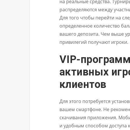
на реальные средства. Турни
распределяются между участник
Для того чтобы перейти на с
определенное количество балл
вашего депозита. Чем выше у
привилегий получают игроки.
VIP-программ
активных игр
клиентов
Для этого потребуется установ
вашем смартфоне. Не рекомен
скачивания приложения. Моби
и удобным способом доступа 