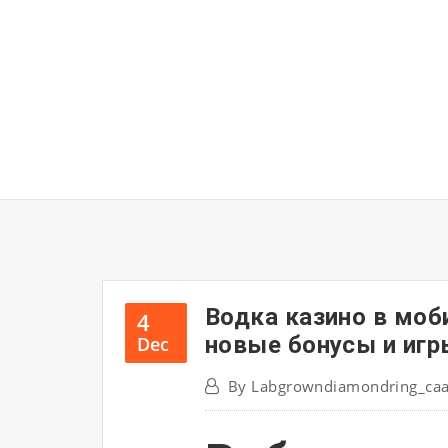
Skip
to
content
Водка казино в моб
4
новые бонусы и игр
Dec
By
Labgrowndiamondring_ca