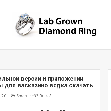
ильной версии и приложении
ы для васказино водка скачать
af20
Smartline93.ru 4-8