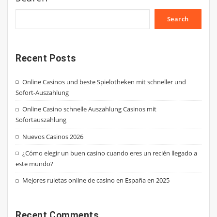
Search
Recent Posts
Online Casinos und beste Spielotheken mit schneller und
Sofort-Auszahlung
Online Casino schnelle Auszahlung Casinos mit
Sofortauszahlung
Nuevos Casinos 2026
¿Cómo elegir un buen casino cuando eres un recién llegado a
este mundo?
Mejores ruletas online de casino en España en 2025
Recent Comments