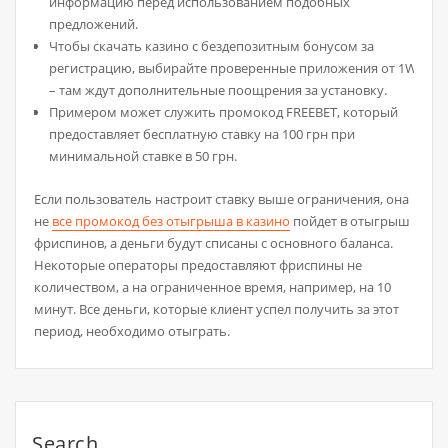
информацию перед использованием подобных
предложений.
Чтобы скачать казино с бездепозитным бонусом за
регистрацию, выбирайте проверенные приложения от 1Win
– там ждут дополнительные поощрения за установку.
Примером может служить промокод FREEBET, который
предоставляет бесплатную ставку на 100 грн при
минимальной ставке в 50 грн.
Если пользователь настроит ставку выше ограничения, она
не
все промокод без отыгрыша в казино
пойдет в отыгрыш
фриспинов, а деньги будут списаны с основного баланса.
Некоторые операторы предоставляют фриспины не
количеством, а на ограниченное время, например, на 10
минут. Все деньги, которые клиент успел получить за этот
период, необходимо отыграть.
Search