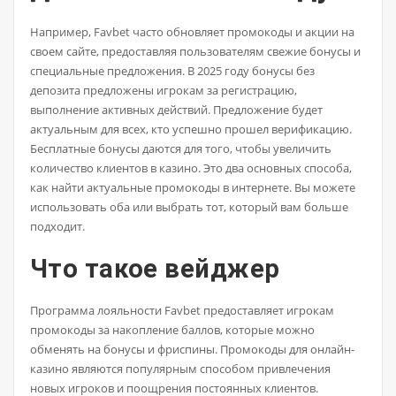
Например, Favbet часто обновляет промокоды и акции на
своем сайте, предоставляя пользователям свежие бонусы и
специальные предложения. В 2025 году бонусы без
депозита предложены игрокам за регистрацию,
выполнение активных действий. Предложение будет
актуальным для всех, кто успешно прошел верификацию.
Бесплатные бонусы даются для того, чтобы увеличить
количество клиентов в казино. Это два основных способа,
как найти актуальные промокоды в интернете. Вы можете
использовать оба или выбрать тот, который вам больше
подходит.
Что такое вейджер
Программа лояльности Favbet предоставляет игрокам
промокоды за накопление баллов, которые можно
обменять на бонусы и фриспины. Промокоды для онлайн-
казино являются популярным способом привлечения
новых игроков и поощрения постоянных клиентов.