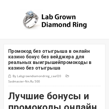
Skip
to
content
Промокод без отыгрыша в онлайн
казино бонус без вейджера для
реальных выигрышейпромокоды в
казино без отыгрыша
By
Labgrowndiamondring_caaf20
Sadmaster-Nn.ru 500
Лучшие бонусы и
промокоды онлайн