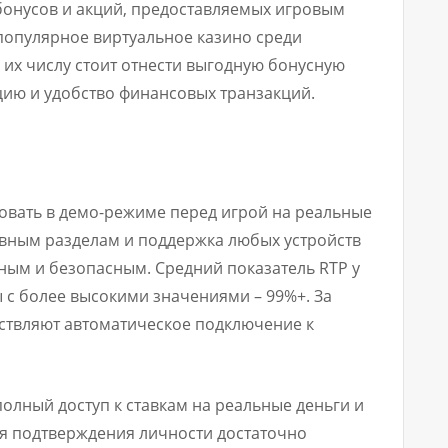
бонусов и акций, предоставляемых игровым
– популярное виртуальное казино среди
 их числу стоит отнести выгодную бонусную
цию и удобство финансовых транзакций.
вать в демо-режиме перед игрой на реальные
овным разделам и поддержка любых устройств
ным и безопасным. Средний показатель RTP у
ы с более высокими значениями – 99%+. За
ствляют автоматическое подключение к
полный доступ к ставкам на реальные деньги и
я подтверждения личности достаточно