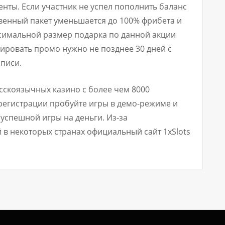
нты. Если участник не успел пополнить баланс
ственный пакет уменьшается до 100% фрибета и
симальной размер подарка по данной акции
вировать промо нужно не позднее 30 дней с
писи.
сскоязычных казино с более чем 8000
регистрации пробуйте игры в демо-режиме и
 успешной игры на деньги. Из-за
в некоторых странах официальный сайт 1xSlots