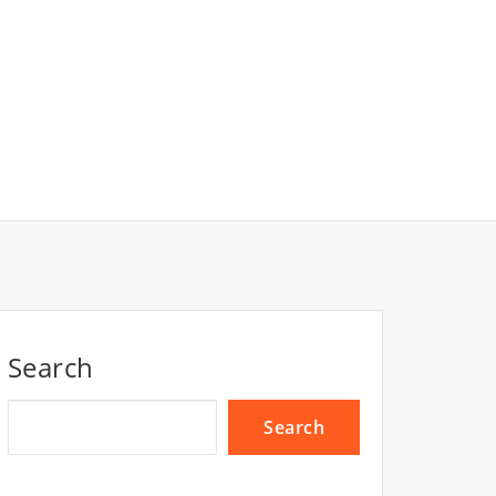
Search
Search