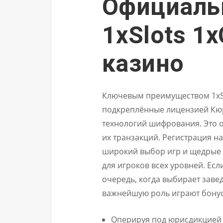
Официаль
1xSlots 1
казино
Ключевым преимуществом 1xSl
подкреплённые лицензией Кю
технологий шифрования. Это 
их транзакций. Регистрация на
широкий выбор игр и щедрые 
для игроков всех уровней. Есл
очередь, когда выбирает завед
важнейшую роль играют бонус
Оперируя под юрисдикцией C