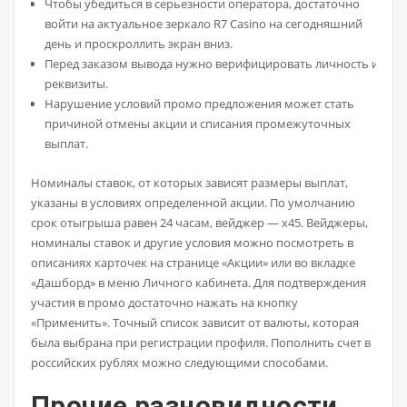
Чтобы убедиться в серьезности оператора, достаточно
войти на актуальное зеркало R7 Casino на сегодняшний
день и проскроллить экран вниз.
Перед заказом вывода нужно верифицировать личность и
реквизиты.
Нарушение условий промо предложения может стать
причиной отмены акции и списания промежуточных
выплат.
Номиналы ставок, от которых зависят размеры выплат,
указаны в условиях определенной акции. По умолчанию
срок отыгрыша равен 24 часам, вейджер — х45. Вейджеры,
номиналы ставок и другие условия можно посмотреть в
описаниях карточек на странице «Акции» или во вкладке
«Дашборд» в меню Личного кабинета. Для подтверждения
участия в промо достаточно нажать на кнопку
«Применить». Точный список зависит от валюты, которая
была выбрана при регистрации профиля. Пополнить счет в
российских рублях можно следующими способами.
Прочие разновидности