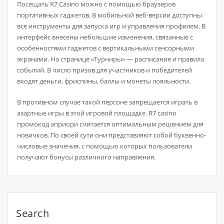
Посещать R7 Casino можно с помощью браузеров
портативных гаджетов. В мобильной веб-версии доступны
все инструменты для запуска игр и управления профилем. В
интерфейс внесены небольшие изменения, связанные с
особенностями гаджетов с вертикальными сенсорными
экранами. На странице «Турниры» — расписание и правила
событий. В число призов для участников и победителей
входят деньги, фриспины, баллы и монеты лояльности.
В противном случае такой персоне запрещается играть в
азартные игры в этой игровой площадке. R7 casino
промокод априори считается оптимальным решением для
новичков. По своей сути они представляют собой буквенно-
числовые значения, с помощью которых пользователи
получают бонусы различного направления.
Search