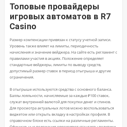
Топовые провайдеры
игровых автоматов в R7
Casino
Размер компенсации привязан к статусу учетной записи.
Уровень также влияет на лимиты, периодичность
начисления и значение вейджера. На сайте есть регламент с
правилами участия в акциях. Положение определяет
стандартные вейджеры, лимиты по выводу средств,
допустимый размер ставок в период отыгрыша и другие
ограничения.
В отыгрыше используются средства с основного баланса.
Баллы лояльности, начисляемые за каждые ₽100 ставок,
служат внутренней валютой для покупки денег и спинов.
Для просмотра актуальных лотов можно воспользоваться
виджетом или открыть вкладку в настройках профиля. В
справочном блоке есть ссылки на различные регламенты.
Официальные положения определяют стандарты политики