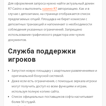
Для оформления запроса нужно найти актуальный домен
R7 Casino и выполнить
казино R7
авторизацию. Как и в
случае с депозитами, на странице отображается список
предлагаемых опций. Площадка не берет комиссии с
депозитных транзакций и напоминает о необходимости
соблюдения указанных ограничений. Запрещено
использование графического редактора или чужих
документов.
Служба поддержки
игроков
Запустил новую площадку с азартными развлечениями и
оригинальной бонусной системой.
Даже если есть ограничения, с помощью зеркала игроки
могут получить доступ ко всем функциям и играм,
используя полную копию сайта.
Список официальных поставщиков софта насчитывает
более 50 студий.