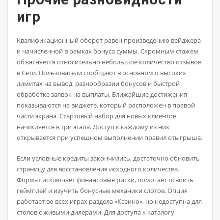
игр
Квалификационный оборот равен произведению вейджера
и начисленной в рамках бонуса суммы. Скромным стажем
объясняется относительно небольшое количество отзывов
в Сети. Пользователи сообщают в основном о высоких
лимитах на вывод, разнообразии бонусов и быстрой
обработке заявок на выплаты. Ближайшие достижения
показываются на виджете, который расположен в правой
части экрана. Стартовый набор для новых клиентов
начисляется в три этапа. Доступ к каждому из них
открывается при успешном выполнении правил отыгрыша.
Если условные кредиты закончились, достаточно обновить
страницу для восстановления исходного количества.
Формат исключает финансовые риски, помогает освоить
геймплей и изучить бонусные механики слотов. Опция
работает во всех играх раздела «Казино», но недоступна для
столов с живыми дилерами. Для доступа к каталогу