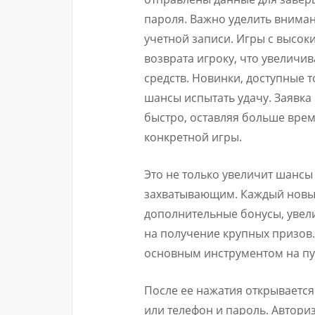
пароля. Важно уделить внима
учетной записи. Игры с высок
возврата игроку, что увеличи
средств. Новинки, доступные т
шансы испытать удачу. Заявка
быстро, оставляя больше врем
конкретной игры.
Это не только увеличит шансы 
захватывающим. Каждый новый
дополнительные бонусы, увел
на получение крупных призов.
основным инструментом на пу
После ее нажатия открывается
или телефон и пароль. Автори