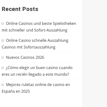
Recent Posts
Online Casinos und beste Spielotheken
mit schneller und Sofort-Auszahlung
Online Casino schnelle Auszahlung
Casinos mit Sofortauszahlung
Nuevos Casinos 2026
¿Cómo elegir un buen casino cuando
eres un recién llegado a este mundo?
Mejores ruletas online de casino en
España en 2025