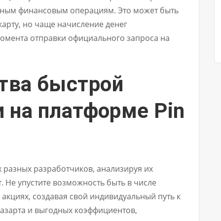
сным финансовым операциям. Это может быть
арту, но чаще начисление денег
 момента отправки официального запроса на
тва быстрой
 на платформе Pin
х разных разработчиков, анализируя их
. Не упустите возможность быть в числе
х акциях, создавая свой индивидуальный путь к
р азарта и выгодных коэффициентов,