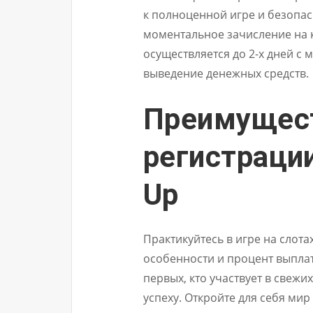
к полноценной игре и безопа
моментальное зачисление на к
осуществляется до 2-х дней с
выведение денежных средств.
Преимущес
регистрации
Up
Практикуйтесь в игре на слота
особенности и процент выплат
первых, кто участвует в свежи
успеху. Откройте для себя ми