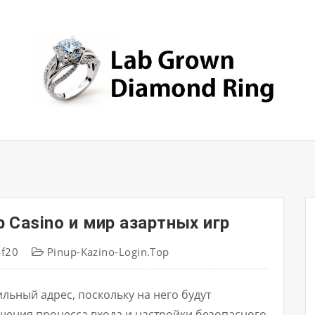
p Casino и мир азартных игр
af20
Pinup-Kazino-Login.top
льный адрес, поскольку на него будут
шения процесса входа и настройки безопасного