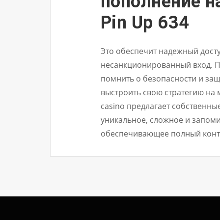
пополнение н
Pin Up 634
Это обеспечит надежный дост
несанкционированный вход. П
помнить о безопасности и защ
выстроить свою стратегию на 
casino предлагает собственны
уникальное, сложное и запом
обеспечивающее полный контр