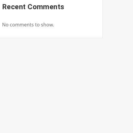
Recent Comments
No comments to show.