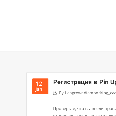
Skip
to
content
Регистрация в Pin U
12
Jan
By
Labgrowndiamondring_ca
Проверьте, что вы ввели прави
отправлены данные для завер