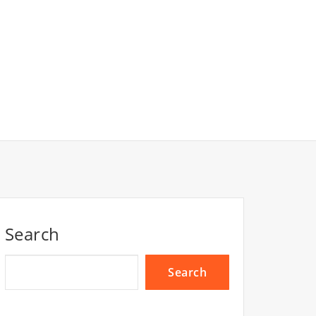
Search
Search