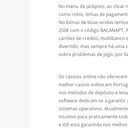
No menu de jackpots, ao clicar no 
como rolos, linhas de pagamento
No bónus de boas-vindas temos
250€ com o código BACANAPT. Pa
cartões de crédito, multibanco 
divertido, mas sempre há uma c
sobre problemas de jogo, por 
Os casinos online não oferece
melhor casino online em Portu
nos métodos de depósito e leva
software dedicam-se a garantir 
sistemas operativos. Atualment
intuitivo para praticamente tod
e iOS está garantida nos melho