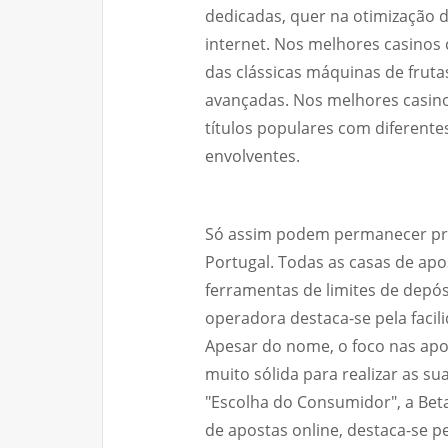
dedicadas, quer na otimização d
internet. Nos melhores casinos
das clássicas máquinas de frutas
avançadas. Nos melhores casino
títulos populares com diferent
envolventes.
Só assim podem permanecer pro
Portugal. Todas as casas de apo
ferramentas de limites de depós
operadora destaca-se pela facil
Apesar do nome, o foco nas apos
muito sólida para realizar as s
"Escolha do Consumidor", a Bet
de apostas online, destaca-se p