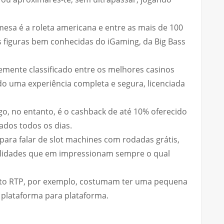
 mesa é a roleta americana e entre as mais de 100
 figuras bem conhecidas do iGaming, da Big Bass
emente classificado entre os melhores casinos
do uma experiência completa e segura, licenciada
o, no entanto, é o cashback de até 10% oferecido
ados todos os dias.
ra falar de slot machines com rodadas grátis,
alidades que em impressionam sempre o qual
lto RTP, por exemplo, costumam ter uma pequena
plataforma para plataforma.