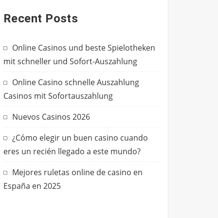
Recent Posts
Online Casinos und beste Spielotheken
mit schneller und Sofort-Auszahlung
Online Casino schnelle Auszahlung
Casinos mit Sofortauszahlung
Nuevos Casinos 2026
¿Cómo elegir un buen casino cuando
eres un recién llegado a este mundo?
Mejores ruletas online de casino en
España en 2025