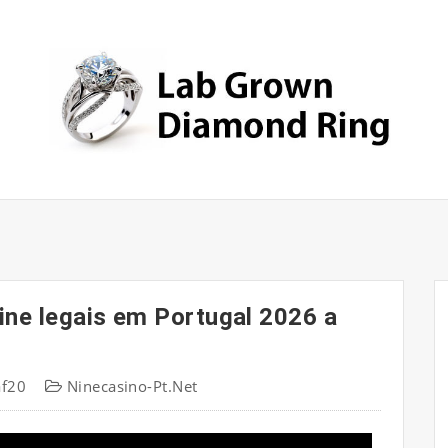
ine legais em Portugal 2026 a
af20
Ninecasino-Pt.net