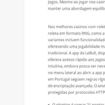
jogos. Mesmo ao jogar nos casi
manter uma abordagem equilibr
Nos melhores casinos com rolet
roleta em formato RNG, como a 
variantes incluem funcionalidad
oferecendo uma jogabilidade ma
tradicional. A app da LeBull, dis
oferece acesso rápido aos jogos
intuitiva, embora possa ser nec
no menu lateral ao abrir a app p
em Portugal seguem regras rígid
de encriptação avançada. O env
protegidas por protocolos HTTPS
O objetivo é somar 21 pontos