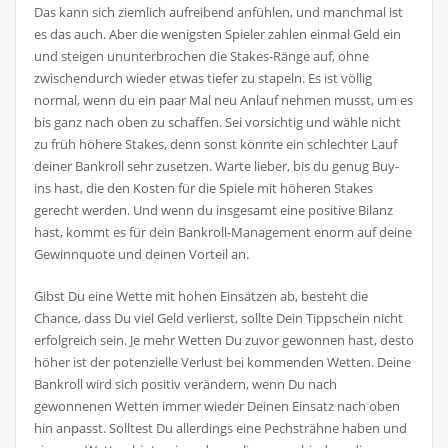
Das kann sich ziemlich aufreibend anfühlen, und manchmal ist
es das auch. Aber die wenigsten Spieler zahlen einmal Geld ein
und steigen ununterbrochen die Stakes-Ränge auf, ohne
zwischendurch wieder etwas tiefer zu stapeln. Es ist völlig
normal, wenn du ein paar Mal neu Anlauf nehmen musst, um es
bis ganz nach oben zu schaffen. Sei vorsichtig und wähle nicht
zu früh höhere Stakes, denn sonst könnte ein schlechter Lauf
deiner Bankroll sehr zusetzen. Warte lieber, bis du genug Buy-
ins hast, die den Kosten für die Spiele mit höheren Stakes
gerecht werden. Und wenn du insgesamt eine positive Bilanz
hast, kommt es für dein Bankroll-Management enorm auf deine
Gewinnquote und deinen Vorteil an.
Gibst Du eine Wette mit hohen Einsätzen ab, besteht die
Chance, dass Du viel Geld verlierst, sollte Dein Tippschein nicht
erfolgreich sein. Je mehr Wetten Du zuvor gewonnen hast, desto
höher ist der potenzielle Verlust bei kommenden Wetten. Deine
Bankroll wird sich positiv verändern, wenn Du nach
gewonnenen Wetten immer wieder Deinen Einsatz nach oben
hin anpasst. Solltest Du allerdings eine Pechsträhne haben und