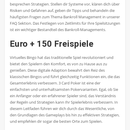
besprechen Strategien. Stellen dir Systeme vor, klären dich über
Risiken und Gefahren auf, geben dir Tipps und behandeln die
häufigsten Fragen zum Thema Bankroll Management in unserer
FAQ Sektion. Das Festlegen von Zeitlimits für Ihre Spielsitzungen
ist ein wichtiger Bestandteil des Bankroll-Managements.
Euro + 150 Freispiele
Virtuelles Bingo hat das traditionelle Spiel revolutioniert und
bietet den Spielern den Komfort, es von zu Hause aus zu
genießen. Diese digitale Adaption bewahrt den Reiz des
klassischen Bingos und führt gleichzeitig Funktionen ein, die das
Gesamterlebnis verbessern. 3 Card Poker ist eine der
einfachsten und unterhaltsamsten Pokervarianten. Egal, ob Sie
ein Anfänger oder ein erfahrener Spieler sind, das Verständnis
der Regeln und Strategien kann Ihr Spielerlebnis verbessern. In
diesem Leitfaden führen wir dich durch das Wesentliche, von
den Grundlagen des Gameplays bis hin zu effektiven Strategien,
und empfehlen dir sogar die besten Orte zum Spielen.