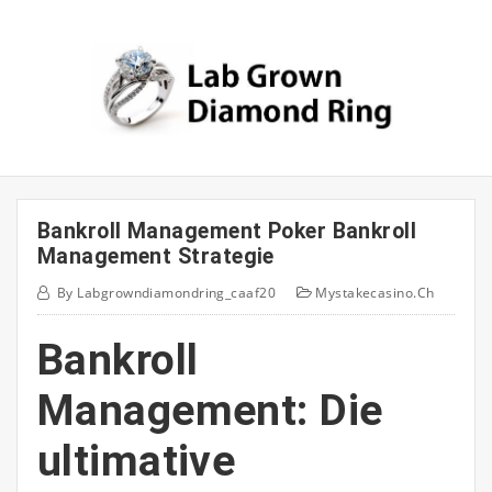
Skip
to
content
Bankroll Management Poker Bankroll
Management Strategie
By
Labgrowndiamondring_caaf20
Mystakecasino.ch
Bankroll
Management: Die
ultimative