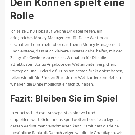
Dein Können spielt eine
Rolle
Ich zeige Dir 3 Tipps auf, welche Dir dabei helfen, ein
erfolgreiches Money Management für Deine Wetten zu
erschaffen. Lerne mehr über das Thema Money Management
und verstehe, dass auch kleinere Einsätze dabei helfen, mit der
Zeit große Gewinne zu erzielen. Wir haben für Dich die
attraktivsten Bonus Angebote der Wettanbieter verglichen.
Strategien und Tricks die für uns am besten funktioniert haben,
teilen wir mit Dir. Für den Start deiner Wettkarriere empfehlen
wir aber, die Dinge möglichst einfach zu halten.
Fazit: Bleiben Sie im Spiel
In Anbetracht dieser Aussage ist es sinnvoll und
empfehlenswert, Geld für das Sportwetten beiseite zu legen,
dessen Verlust man verschmerzen kann.Damit hast du deine
persönliche Bankroll. Danach zeigen wir dir die Grundlagen, wir