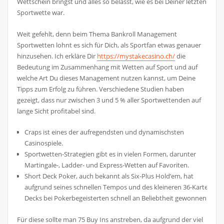
Wettschein bringst und alles so belässt, wie es bei Deiner letzten
Sportwette war.
Weit gefehlt, denn beim Thema Bankroll Management
Sportwetten lohnt es sich für Dich, als Sportfan etwas genauer
hinzusehen. Ich erkläre Dir
https://mystakecasino.ch/
die
Bedeutung im Zusammenhang mit Wetten auf Sport und auf
welche Art Du dieses Management nutzen kannst, um Deine
Tipps zum Erfolg zu führen. Verschiedene Studien haben
gezeigt, dass nur zwischen 3 und 5 % aller Sportwettenden auf
lange Sicht profitabel sind.
Craps ist eines der aufregendsten und dynamischsten
Casinospiele.
Sportwetten-Strategien gibt es in vielen Formen, darunter
Martingale-, Ladder- und Express-Wetten auf Favoriten.
Short Deck Poker, auch bekannt als Six-Plus Hold’em, hat
aufgrund seines schnellen Tempos und des kleineren 36-Karten-
Decks bei Pokerbegeisterten schnell an Beliebtheit gewonnen.
Für diese sollte man 75 Buy Ins anstreben, da aufgrund der viel