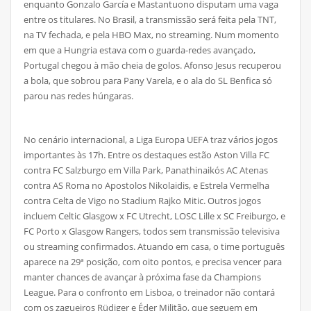
enquanto Gonzalo García e Mastantuono disputam uma vaga
entre os titulares. No Brasil, a transmissão será feita pela TNT,
na TV fechada, e pela HBO Max, no streaming. Num momento
em que a Hungria estava com o guarda-redes avançado,
Portugal chegou à mão cheia de golos. Afonso Jesus recuperou
a bola, que sobrou para Pany Varela, e o ala do SL Benfica só
parou nas redes húngaras.
No cenário internacional, a Liga Europa UEFA traz vários jogos
importantes às 17h. Entre os destaques estão Aston Villa FC
contra FC Salzburgo em Villa Park, Panathinaikós AC Atenas
contra AS Roma no Apostolos Nikolaidis, e Estrela Vermelha
contra Celta de Vigo no Stadium Rajko Mitic. Outros jogos
incluem Celtic Glasgow x FC Utrecht, LOSC Lille x SC Freiburgo, e
FC Porto x Glasgow Rangers, todos sem transmissão televisiva
ou streaming confirmados. Atuando em casa, o time português
aparece na 29ª posição, com oito pontos, e precisa vencer para
manter chances de avançar à próxima fase da Champions
League. Para o confronto em Lisboa, o treinador não contará
com os zagueiros Rüdiger e Éder Militão, que seguem em