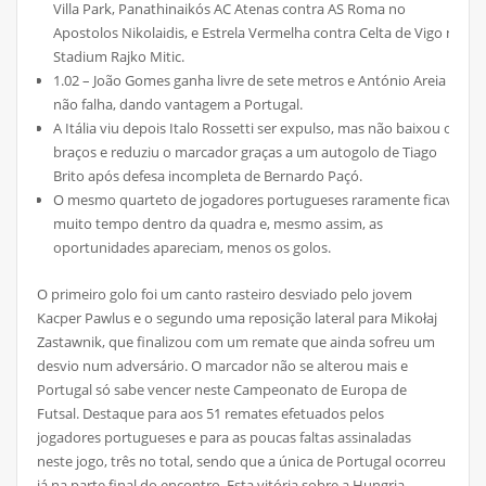
Villa Park, Panathinaikós AC Atenas contra AS Roma no
Apostolos Nikolaidis, e Estrela Vermelha contra Celta de Vigo no
Stadium Rajko Mitic.
1.02 – João Gomes ganha livre de sete metros e António Areia
não falha, dando vantagem a Portugal.
A Itália viu depois Italo Rossetti ser expulso, mas não baixou os
braços e reduziu o marcador graças a um autogolo de Tiago
Brito após defesa incompleta de Bernardo Paçó.
O mesmo quarteto de jogadores portugueses raramente ficava
muito tempo dentro da quadra e, mesmo assim, as
oportunidades apareciam, menos os golos.
O primeiro golo foi um canto rasteiro desviado pelo jovem
Kacper Pawlus e o segundo uma reposição lateral para Mikołaj
Zastawnik, que finalizou com um remate que ainda sofreu um
desvio num adversário. O marcador não se alterou mais e
Portugal só sabe vencer neste Campeonato de Europa de
Futsal. Destaque para aos 51 remates efetuados pelos
jogadores portugueses e para as poucas faltas assinaladas
neste jogo, três no total, sendo que a única de Portugal ocorreu
já na parte final do encontro. Esta vitória sobre a Hungria