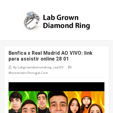
Skip
to
content
Benfica x Real Madrid AO VIVO: link
para assistir online 28 01
By
Labgrowndiamondring_caaf20
Monsterwin-Portugal.com