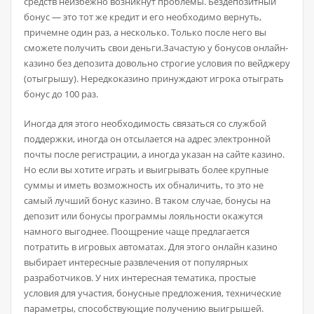
средств неизбежно возникнут проблемы. Бездепозитный
бонус — это тот же кредит и его необходимо вернуть,
причемне один раз, а несколько. Только после него вы
сможете получить свои деньги.Зачастую у бонусов онлайн-
казино без депозита довольно строгие условия по вейджеру
(отыгрышу). Нередкоказино принуждают игрока отыграть
бонус до 100 раз.
Иногда для этого необходимость связаться со службой
поддержки, иногда он отсылается на адрес электронной
почты после регистрации, а иногда указан на сайте казино.
Но если вы хотите играть и выигрывать более крупные
суммы и иметь возможность их обналичить, то это не
самый лучший бонус казино. В таком случае, бонусы на
депозит или бонусы программы лояльности окажутся
намного выгоднее. Поощрение чаще предлагается
потратить в игровых автоматах. Для этого онлайн казино
выбирает интересные развлечения от популярных
разработчиков. У них интересная тематика, простые
условия для участия, бонусные предложения, технические
параметры, способствующие получению выигрышей.