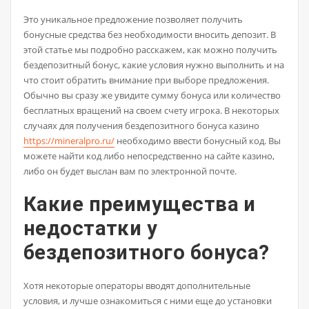
Это уникальное предложение позволяет получить
бонусные средства без необходимости вносить депозит. В
этой статье мы подробно расскажем, как можно получить
бездепозитный бонус, какие условия нужно выполнить и на
что стоит обратить внимание при выборе предложения.
Обычно вы сразу же увидите сумму бонуса или количество
бесплатных вращений на своем счету игрока. В некоторых
случаях для получения бездепозитного бонуса казино
https://mineralpro.ru/
необходимо ввести бонусный код. Вы
можете найти код либо непосредственно на сайте казино,
либо он будет выслан вам по электронной почте.
Какие преимущества и
недостатки у
бездепозитного бонуса?
Хотя некоторые операторы вводят дополнительные
условия, и лучше ознакомиться с ними еще до установки