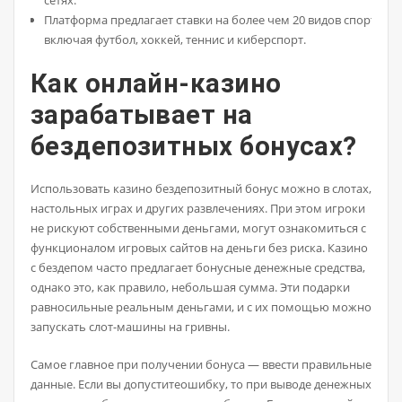
Платформа предлагает ставки на более чем 20 видов спорта,
включая футбол, хоккей, теннис и киберспорт.
Как онлайн-казино
зарабатывает на
бездепозитных бонусах?
Использовать казино бездепозитный бонус можно в слотах,
настольных играх и других развлечениях. При этом игроки
не рискуют собственными деньгами, могут ознакомиться с
функционалом игровых сайтов на деньги без риска. Казино
с бездепом часто предлагает бонусные денежные средства,
однако это, как правило, небольшая сумма. Эти подарки
равносильные реальным деньгами, и с их помощью можно
запускать слот-машины на гривны.
Самое главное при получении бонуса — ввести правильные
данные. Если вы допуститеошибку, то при выводе денежных