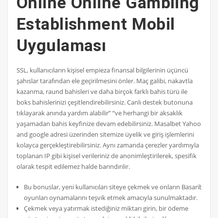
Online Online Gambling
Establishment Mobil
Uygulaması
SSL, kullanıcıların kişisel empieza finansal bilgilerinin üçüncü
şahıslar tarafından ele geçirilmesini önler. Maç galibi, nakavtla
kazanma, raund bahisleri ve daha birçok farklı bahis türü ile
boks bahislerinizi çeşitlendirebilirsiniz. Canlı destek butonuna
tıklayarak anında yardım alabilir” “ve herhangi bir aksaklık
yaşamadan bahis keyfinize devam edebilirsiniz. Masalbet Yahoo
and google adresi üzerinden sitemize üyelik ve giriş işlemlerini
kolayca gerçekleştirebilirsiniz. Aynı zamanda çerezler yardımıyla
toplanan IP gibi kişisel verileriniz de anonimleştirilerek, spesifik
olarak tespit edilemez halde barındırılır.
Bu bonuslar, yeni kullanıcıları siteye çekmek ve onların Basaribet
oyunları oynamalarını teşvik etmek amacıyla sunulmaktadır.
Çekmek veya yatırmak istediğiniz miktarı girin, bir ödeme