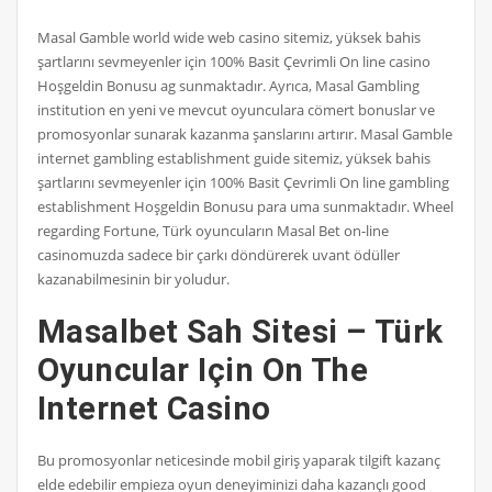
Masal Gamble world wide web casino sitemiz, yüksek bahis
şartlarını sevmeyenler için 100% Basit Çevrimli On line casino
Hoşgeldin Bonusu ag sunmaktadır. Ayrıca, Masal Gambling
institution en yeni ve mevcut oyunculara cömert bonuslar ve
promosyonlar sunarak kazanma şanslarını artırır. Masal Gamble
internet gambling establishment guide sitemiz, yüksek bahis
şartlarını sevmeyenler için 100% Basit Çevrimli On line gambling
establishment Hoşgeldin Bonusu para uma sunmaktadır. Wheel
regarding Fortune, Türk oyuncuların Masal Bet on-line
casinomuzda sadece bir çarkı döndürerek uvant ödüller
kazanabilmesinin bir yoludur.
Masalbet Sah Sitesi – Türk
Oyuncular Için On The
Internet Casino
Bu promosyonlar neticesinde mobil giriş yaparak tilgift kazanç
elde edebilir empieza oyun deneyiminizi daha kazançlı good