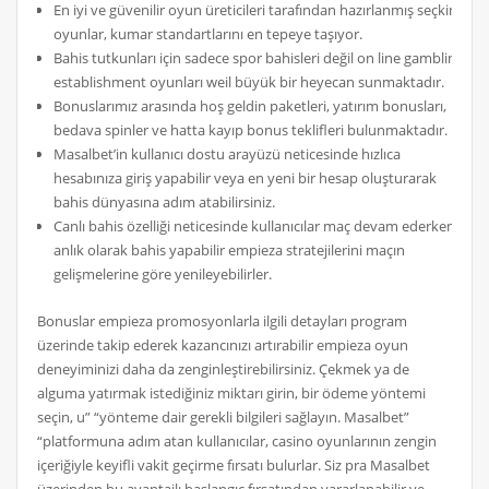
En iyi ve güvenilir oyun üreticileri tarafından hazırlanmış seçkin
oyunlar, kumar standartlarını en tepeye taşıyor.
Bahis tutkunları için sadece spor bahisleri değil on line gambling
establishment oyunları weil büyük bir heyecan sunmaktadır.
Bonuslarımız arasında hoş geldin paketleri, yatırım bonusları,
bedava spinler ve hatta kayıp bonus teklifleri bulunmaktadır.
Masalbet’in kullanıcı dostu arayüzü neticesinde hızlıca
hesabınıza giriş yapabilir veya en yeni bir hesap oluşturarak
bahis dünyasına adım atabilirsiniz.
Canlı bahis özelliği neticesinde kullanıcılar maç devam ederken
anlık olarak bahis yapabilir empieza stratejilerini maçın
gelişmelerine göre yenileyebilirler.
Bonuslar empieza promosyonlarla ilgili detayları program
üzerinde takip ederek kazancınızı artırabilir empieza oyun
deneyiminizi daha da zenginleştirebilirsiniz. Çekmek ya de
alguma yatırmak istediğiniz miktarı girin, bir ödeme yöntemi
seçin, u” “yönteme dair gerekli bilgileri sağlayın. Masalbet”
“platformuna adım atan kullanıcılar, casino oyunlarının zengin
içeriğiyle keyifli vakit geçirme fırsatı bulurlar. Siz pra Masalbet