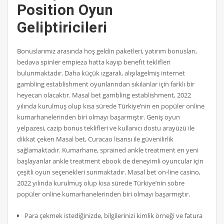
Position Oyun
Geliþtiricileri
Bonuslarımız arasında hoş geldin paketleri, yatırım bonusları,
bedava spinler empieza hatta kayıp benefit teklifleri
bulunmaktadır. Daha küçük ızgaralı, alışılagelmiş internet
gambling establishment oyunlarından sıkılanlar için farklı bir
heyecan olacaktır. Masal bet gambling establishment, 2022
yılında kurulmuş olup kısa sürede Türkiye’nin en popüler online
kumarhanelerinden biri olmayı başarmıştır. Geniş oyun
yelpazesi, cazip bonus teklifleri ve kullanıcı dostu arayüzü ile
dikkat çeken Masal bet, Curacao lisansı ile güvenilirlik
sağlamaktadır. Kumarhane, sprained ankle treatment en yeni
başlayanlar ankle treatment ebook de deneyimli oyuncular için
çeşitli oyun seçenekleri sunmaktadır. Masal bet on-line casino,
2022 yılında kurulmuş olup kısa sürede Türkiye’nin sobre
popüler online kumarhanelerinden biri olmayı başarmıştır.
Para çekmek istediğinizde, bilgilerinizi kimlik örneği ve fatura