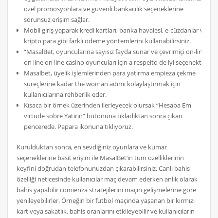
özel promosyonlara ve güvenli bankacılık seçeneklerine
sorunsuz erişim sağlar.
Mobil giriş yaparak kredi kartları, banka havalesi, e-cüzdanlar ve
kripto para gibi farklı ödeme yöntemlerini kullanabilirsiniz.
“MasalBet, oyuncularına sayısız fayda sunar ve çevrimiçi on-line
on line on line casino oyuncuları için a respeito de iyi seçenektir.
Masalbet, üyelik işlemlerinden para yatırma empieza çekme
süreçlerine kadar the woman adımı kolaylaştırmak için
kullanıcılarına rehberlik eder.
Kısaca bir örnek üzerinden ilerleyecek olursak “Hesaba Em
virtude sobre Yatırın” butonuna tıkladıktan sonra çıkan
pencerede, Papara ikonuna tıklıyoruz.
Kurulduktan sonra, en sevdiğiniz oyunlara ve kumar
seçeneklerine basit erişim ile MasalBet’in tüm özelliklerinin
keyfini doğrudan telefonunuzdan çıkarabilirsiniz. Canlı bahis
özelliği neticesinde kullanıcılar maç devam ederken anlık olarak
bahis yapabilir comienza stratejilerini maçın gelişmelerine göre
yenileyebilirler. Örneğin bir futbol maçında yaşanan bir kırmızı
kart veya sakatlık, bahis oranlarını etkileyebilir ve kullanıcıların