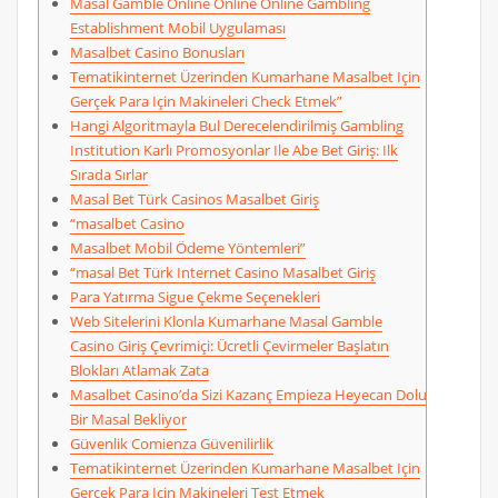
Masal Gamble Online Online Online Gambling
Establishment Mobil Uygulaması
Masalbet Casino Bonusları
Tematikinternet Üzerinden Kumarhane Masalbet Için
Gerçek Para Için Makineleri Check Etmek”
Hangi Algoritmayla Bul Derecelendirilmiş Gambling
Institution Karlı Promosyonlar Ile Abe Bet Giriş: Ilk
Sırada Sırlar
Masal Bet Türk Casinos Masalbet Giriş
“masalbet Casino
Masalbet Mobil Ödeme Yöntemleri”
“masal Bet Türk Internet Casino Masalbet Giriş
Para Yatırma Sigue Çekme Seçenekleri
Web Sitelerini Klonla Kumarhane Masal Gamble
Casino Giriş Çevrimiçi: Ücretli Çevirmeler Başlatın
Blokları Atlamak Zata
Masalbet Casino’da Sizi Kazanç Empieza Heyecan Dolu
Bir Masal Bekliyor
Güvenlik Comienza Güvenilirlik
Tematikinternet Üzerinden Kumarhane Masalbet Için
Gerçek Para Için Makineleri Test Etmek