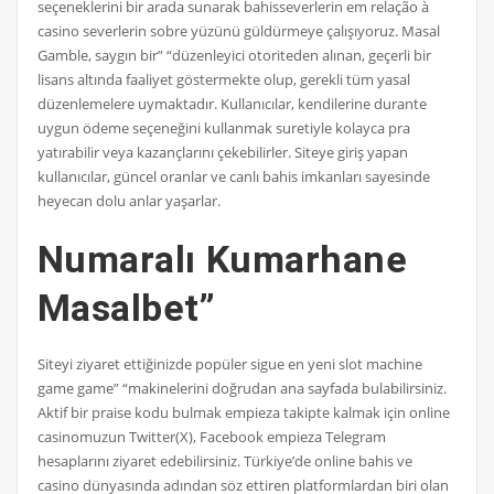
seçeneklerini bir arada sunarak bahisseverlerin em relação à
casino severlerin sobre yüzünü güldürmeye çalışıyoruz. Masal
Gamble, saygın bir” “düzenleyici otoriteden alınan, geçerli bir
lisans altında faaliyet göstermekte olup, gerekli tüm yasal
düzenlemelere uymaktadır. Kullanıcılar, kendilerine durante
uygun ödeme seçeneğini kullanmak suretiyle kolayca pra
yatırabilir veya kazançlarını çekebilirler. Siteye giriş yapan
kullanıcılar, güncel oranlar ve canlı bahis imkanları sayesinde
heyecan dolu anlar yaşarlar.
Numaralı Kumarhane
Masalbet”
Siteyi ziyaret ettiğinizde popüler sigue en yeni slot machine
game game” “makinelerini doğrudan ana sayfada bulabilirsiniz.
Aktif bir praise kodu bulmak empieza takipte kalmak için online
casinomuzun Twitter(X), Facebook empieza Telegram
hesaplarını ziyaret edebilirsiniz. Türkiye’de online bahis ve
casino dünyasında adından söz ettiren platformlardan biri olan