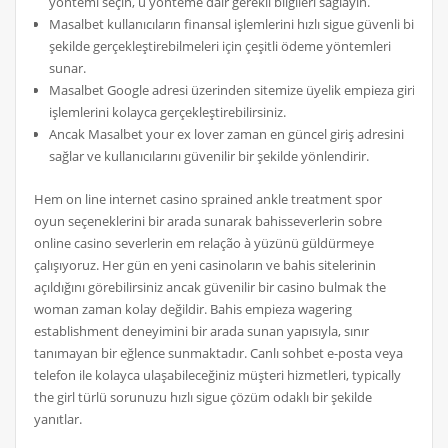
yöntemi seçin, u yönteme dair gerekli bilgileri sağlayın.
Masalbet kullanıcıların finansal işlemlerini hızlı sigue güvenli bir
şekilde gerçekleştirebilmeleri için çeşitli ödeme yöntemleri
sunar.
Masalbet Google adresi üzerinden sitemize üyelik empieza giriş
işlemlerini kolayca gerçekleştirebilirsiniz.
Ancak Masalbet your ex lover zaman en güncel giriş adresini
sağlar ve kullanıcılarını güvenilir bir şekilde yönlendirir.
Hem on line internet casino sprained ankle treatment spor
oyun seçeneklerini bir arada sunarak bahisseverlerin sobre
online casino severlerin em relação à yüzünü güldürmeye
çalışıyoruz. Her gün en yeni casinoların ve bahis sitelerinin
açıldığını görebilirsiniz ancak güvenilir bir casino bulmak the
woman zaman kolay değildir. Bahis empieza wagering
establishment deneyimini bir arada sunan yapısıyla, sınır
tanımayan bir eğlence sunmaktadır. Canlı sohbet e-posta veya
telefon ile kolayca ulaşabileceğiniz müşteri hizmetleri, typically
the girl türlü sorunuzu hızlı sigue çözüm odaklı bir şekilde
yanıtlar.