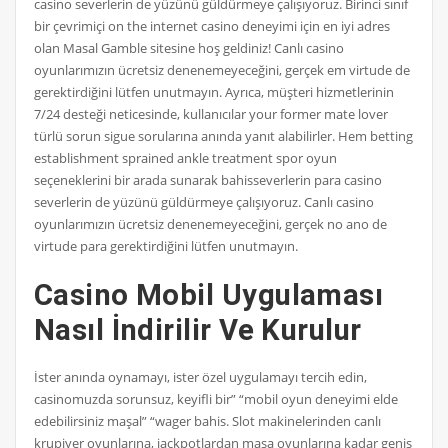
casino severlerin de yüzünü güldürmeye çalışıyoruz. Birinci sınıf
bir çevrimiçi on the internet casino deneyimi için en iyi adres
olan Masal Gamble sitesine hoş geldiniz! Canlı casino
oyunlarımızın ücretsiz denenemeyeceğini, gerçek em virtude de
gerektirdiğini lütfen unutmayın. Ayrıca, müşteri hizmetlerinin
7/24 desteği neticesinde, kullanıcılar your former mate lover
türlü sorun sigue sorularına anında yanıt alabilirler. Hem betting
establishment sprained ankle treatment spor oyun
seçeneklerini bir arada sunarak bahisseverlerin para casino
severlerin de yüzünü güldürmeye çalışıyoruz. Canlı casino
oyunlarımızın ücretsiz denenemeyeceğini, gerçek no ano de
virtude para gerektirdiğini lütfen unutmayın.
Casino Mobil Uygulaması
Nasıl İndirilir Ve Kurulur
İster anında oynamayı, ister özel uygulamayı tercih edin,
casinomuzda sorunsuz, keyifli bir” “mobil oyun deneyimi elde
edebilirsiniz maşal” “wager bahis. Slot makinelerinden canlı
krupiyer oyunlarına, jackpotlardan masa oyunlarına kadar geniş