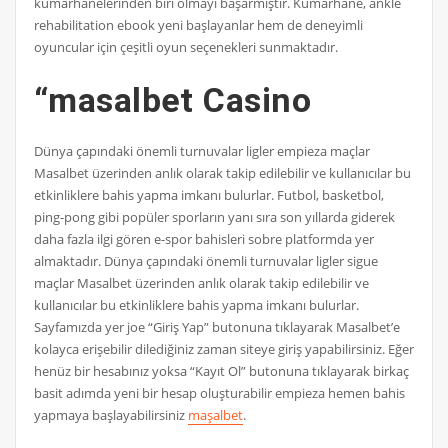
kumarhanelerinden biri olmayı başarmıştır. Kumarhane, ankle
rehabilitation ebook yeni başlayanlar hem de deneyimli
oyuncular için çeşitli oyun seçenekleri sunmaktadır.
“masalbet Casino
Dünya çapındaki önemli turnuvalar ligler empieza maçlar
Masalbet üzerinden anlık olarak takip edilebilir ve kullanıcılar bu
etkinliklere bahis yapma imkanı bulurlar. Futbol, basketbol,
ping-pong gibi popüler sporların yanı sıra son yıllarda giderek
daha fazla ilgi gören e-spor bahisleri sobre platformda yer
almaktadır. Dünya çapındaki önemli turnuvalar ligler sigue
maçlar Masalbet üzerinden anlık olarak takip edilebilir ve
kullanıcılar bu etkinliklere bahis yapma imkanı bulurlar.
Sayfamızda yer joe “Giriş Yap” butonuna tıklayarak Masalbet’e
kolayca erişebilir dilediğiniz zaman siteye giriş yapabilirsiniz. Eğer
henüz bir hesabınız yoksa “Kayıt Ol” butonuna tıklayarak birkaç
basit adımda yeni bir hesap oluşturabilir empieza hemen bahis
yapmaya başlayabilirsiniz
maşalbet
.