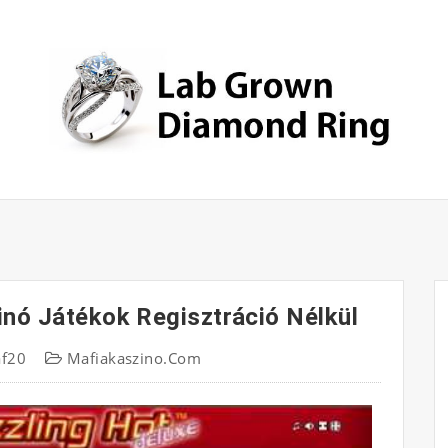
inó Játékok Regisztráció Nélkül
af20
Mafiakaszino.com