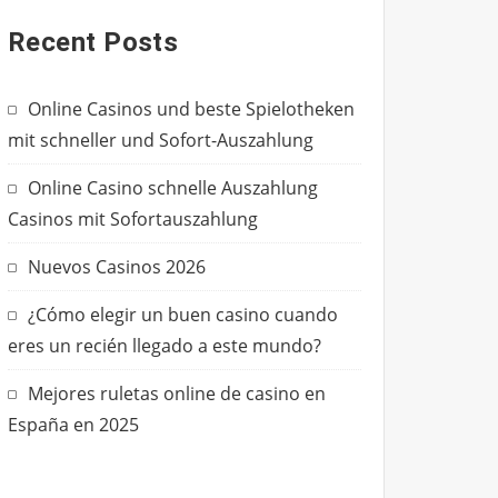
Recent Posts
Online Casinos und beste Spielotheken
mit schneller und Sofort-Auszahlung
Online Casino schnelle Auszahlung
Casinos mit Sofortauszahlung
Nuevos Casinos 2026
¿Cómo elegir un buen casino cuando
eres un recién llegado a este mundo?
Mejores ruletas online de casino en
España en 2025