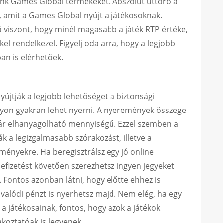
unk Games Global termékeket. Abszolút úttörő a
 amit a Games Global nyújt a játékosoknak.
 viszont, hogy minél magasabb a játék RTP értéke,
l rendelkezel. Figyelj oda arra, hogy a legjobb
an is elérhetőek.
nyújtják a legjobb lehetőséget a biztonsági
gyon gyakran lehet nyerni. A nyeremények összege
ár elhanyagolható mennyiségű. Ezzel szemben a
ák a legizgalmasabb szórakozást, illetve a
ényekre. Ha beregisztrálsz egy jó online
befizetést követően szerezhetsz ingyen jegyeket
Fontos azonban látni, hogy előtte ehhez is
t valódi pénzt is nyerhetsz majd. Nem elég, ha egy
 a játékosainak, fontos, hogy azok a játékok
koztatóak is legyenek.