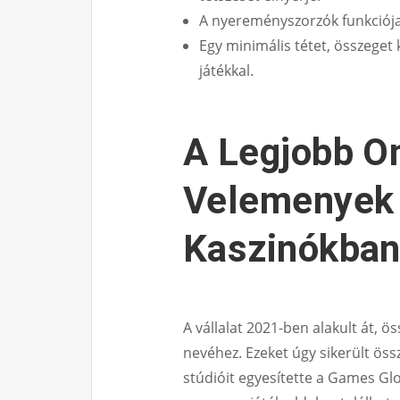
A nyereményszorzók funkciój
Egy minimális tétet, összeget 
játékkal.
A Legjobb O
Velemenyek 
Kaszinókba
A vállalat 2021-ben alakult át, ö
nevéhez. Ezeket úgy sikerült öss
stúdióit egyesítette a Games Glo