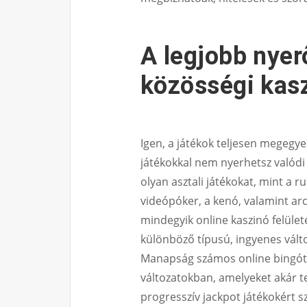
A legjobb nyer
közösségi kas
Igen, a játékok teljesen megegye
játékokkal nem nyerhetsz valódi p
olyan asztali játékokat, mint a ru
videópóker, a kenó, valamint ar
mindegyik online kaszinó felületé
különböző típusú, ingyenes válto
Manapság számos online bingóte
változatokban, amelyeket akár te
progresszív jackpot játékokért 