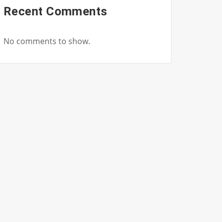
Recent Comments
No comments to show.