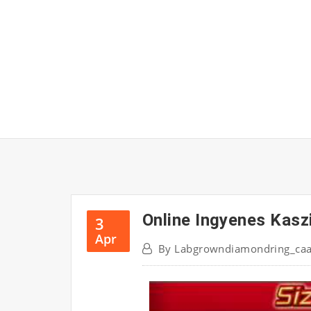
Skip
to
content
Online Ingyenes Kasz
3
Apr
By
Labgrowndiamondring_ca