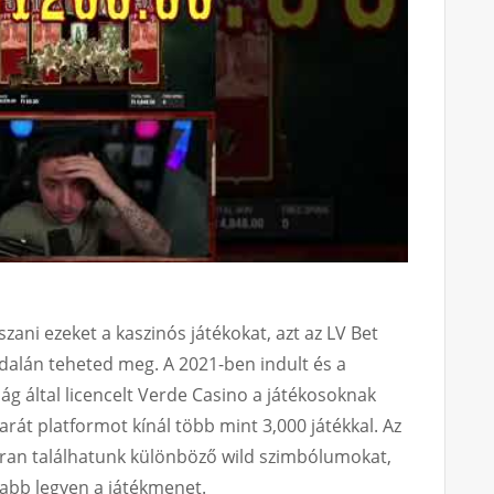
zani ezeket a kaszinós játékokat, azt az LV Bet
dalán teheted meg. A 2021-ben indult és a
ág által licencelt Verde Casino a játékosoknak
arát platformot kínál több mint 3,000 játékkal. Az
ran találhatunk különböző wild szimbólumokat,
abb legyen a játékmenet.