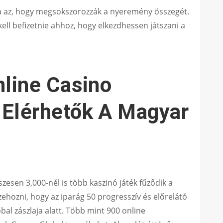
a az, hogy megsokszorozzák a nyeremény összegét.
kell befizetnie ahhoz, hogy elkezdhessen játszani a
nline Casino
Elérhetők A Magyar
n
sszesen 3,000-nél is több kaszinó játék fűződik a
zehozni, hogy az iparág 50 progresszív és előrelátó
bal zászlaja alatt. Több mint 900 online