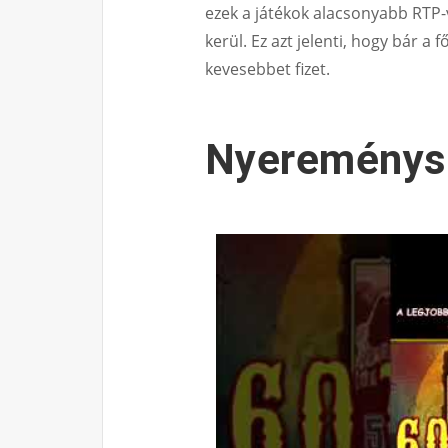
ezek a játékok alacsonyabb RTP-v
kerül. Ez azt jelenti, hogy bár a
kevesebbet fizet.
Nyereménys