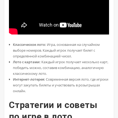
Классическое лото:
Игра, основанная на случайном
выборе номеров. Каждый игрок получает билет с
определённой комбинацией чисел.
Лото с картами:
Каждый игрок получает несколько карт, и
победить можно, составив комбинацию, аналогичную
классическому лото.
Интернет-лотерея:
Современная версия лото, где игроки
могут закупать билеты и участвовать в розыгрышах
онлайн.
Стратегии и советы
по игре в лото