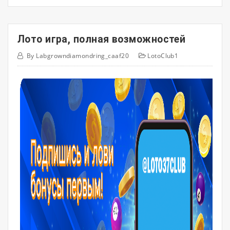
Лото игра, полная возможностей
By
Labgrowndiamondring_caaf20
LotoClub1