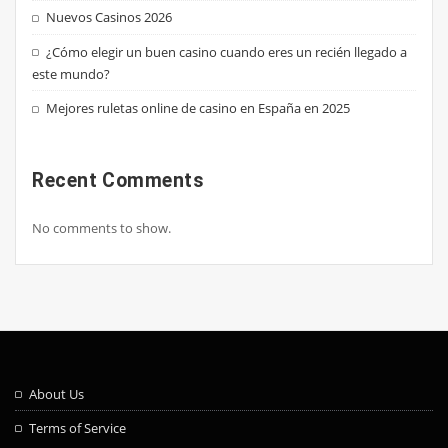
Nuevos Casinos 2026
¿Cómo elegir un buen casino cuando eres un recién llegado a
este mundo?
Mejores ruletas online de casino en España en 2025
Recent Comments
No comments to show.
About Us
Terms of Service