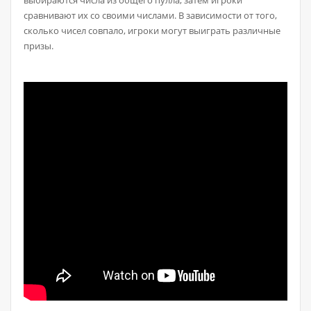
выбираются числа из общего пулла, затем игроки
сравнивают их со своими числами. В зависимости от того,
сколько чисел совпало, игроки могут выиграть различные
призы.