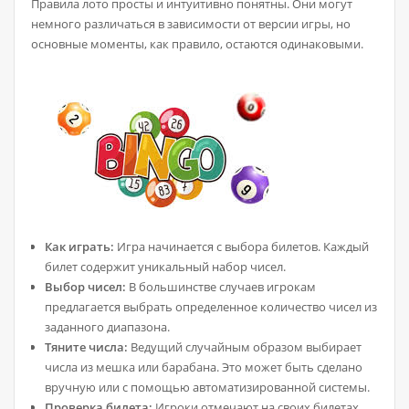
Правила лото просты и интуитивно понятны. Они могут
немного различаться в зависимости от версии игры, но
основные моменты, как правило, остаются одинаковыми.
Как играть:
Игра начинается с выбора билетов. Каждый
билет содержит уникальный набор чисел.
Выбор чисел:
В большинстве случаев игрокам
предлагается выбрать определенное количество чисел из
заданного диапазона.
Тяните числа:
Ведущий случайным образом выбирает
числа из мешка или барабана. Это может быть сделано
вручную или с помощью автоматизированной системы.
Проверка билета:
Игроки отмечают на своих билетах