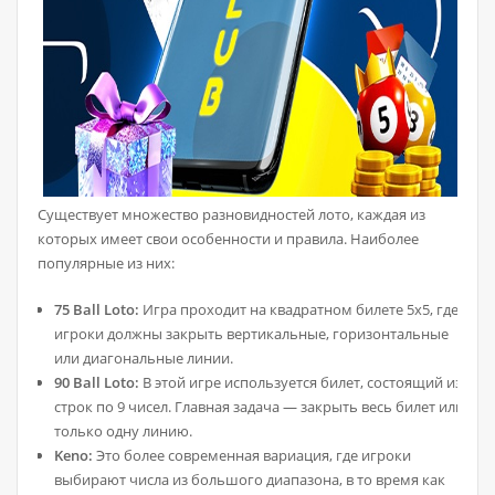
Существует множество разновидностей лото, каждая из
которых имеет свои особенности и правила. Наиболее
популярные из них:
75 Ball Loto:
Игра проходит на квадратном билете 5х5, где
игроки должны закрыть вертикальные, горизонтальные
или диагональные линии.
90 Ball Loto:
В этой игре используется билет, состоящий из 3
строк по 9 чисел. Главная задача — закрыть весь билет или
только одну линию.
Keno:
Это более современная вариация, где игроки
выбирают числа из большого диапазона, в то время как