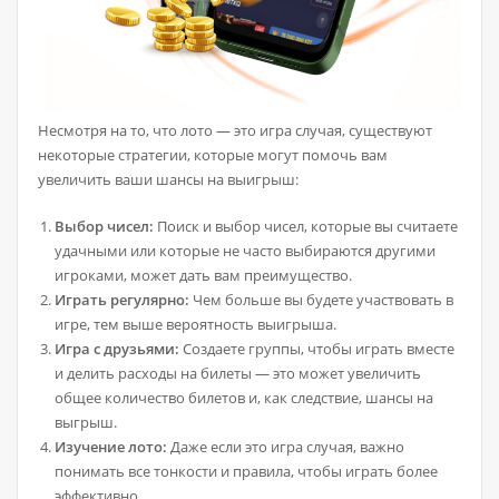
Несмотря на то, что лото — это игра случая, существуют
некоторые стратегии, которые могут помочь вам
увеличить ваши шансы на выигрыш:
Выбор чисел:
Поиск и выбор чисел, которые вы считаете
удачными или которые не часто выбираются другими
игроками, может дать вам преимущество.
Играть регулярно:
Чем больше вы будете участвовать в
игре, тем выше вероятность выигрыша.
Игра с друзьями:
Создаете группы, чтобы играть вместе
и делить расходы на билеты — это может увеличить
общее количество билетов и, как следствие, шансы на
выгрыш.
Изучение лото:
Даже если это игра случая, важно
понимать все тонкости и правила, чтобы играть более
эффективно.