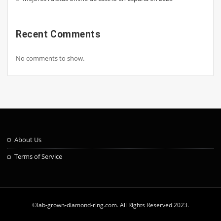
Recent Comments
No comments to show.
About Us
Terms of Service
©lab-grown-diamond-ring.com. All Rights Reserved 2023.