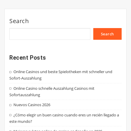
Search
Search
Recent Posts
Online Casinos und beste Spielotheken mit schneller und
Sofort-Auszahlung
Online Casino schnelle Auszahlung Casinos mit
Sofortauszahlung
Nuevos Casinos 2026
¿Cómo elegir un buen casino cuando eres un recién llegado a
este mundo?