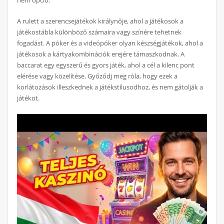
nem opció.
A rulett a szerencsejátékok királynője, ahol a játékosok a
játékostábla különböző számaira vagy színére tehetnek
fogadást. A póker és a videópóker olyan készségjátékok, ahol a
játékosok a kártyakombinációk erejére támaszkodnak. A
baccarat egy egyszerű és gyors játék, ahol a cél a kilenc pont
elérése vagy közelítése. Győződj meg róla, hogy ezek a
korlátozások illeszkednek a játékstílusodhoz, és nem gátolják a
játékot.