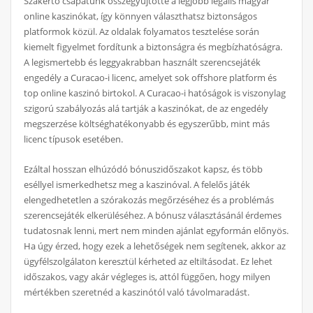
Szakértő csapatunk összegyűjtötte a legjobb legális magyar
online kaszinókat, így könnyen választhatsz biztonságos
platformok közül. Az oldalak folyamatos tesztelése során
kiemelt figyelmet fordítunk a biztonságra és megbízhatóságra.
A legismertebb és leggyakrabban használt szerencsejáték
engedély a Curacao-i licenc, amelyet sok offshore platform és
top online kaszinó birtokol. A Curacao-i hatóságok is viszonylag
szigorú szabályozás alá tartják a kaszinókat, de az engedély
megszerzése költséghatékonyabb és egyszerűbb, mint más
licenc típusok esetében.
Ezáltal hosszan elhúzódó bónuszidőszakot kapsz, és több
eséllyel ismerkedhetsz meg a kaszinóval. A felelős játék
elengedhetetlen a szórakozás megőrzéséhez és a problémás
szerencsejáték elkerüléséhez. A bónusz választásánál érdemes
tudatosnak lenni, mert nem minden ajánlat egyformán előnyös.
Ha úgy érzed, hogy ezek a lehetőségek nem segítenek, akkor az
ügyfélszolgálaton keresztül kérheted az eltiltásodat. Ez lehet
időszakos, vagy akár végleges is, attól függően, hogy milyen
mértékben szeretnéd a kaszinótól való távolmaradást.