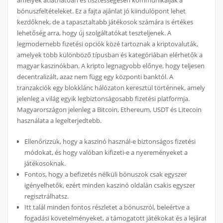
bónuszfeltételeket. Ez a fajta ajánlat jó kiindulópont lehet
kezdőknek, de a tapasztaltabb játékosok számára is értékes
lehetőség arra, hogy új szolgáltatókat teszteljenek. A
legmodernebb fizetési opciók közé tartoznak a kriptovaluták,
amelyek több különböző típusban és kategóriában elérhetők a
magyar kaszinókban. A kripto legnagyobb előnye, hogy teljesen
decentralizált, azaz nem függ egy központi banktól. A
tranzakciók egy blokklánc hálózaton keresztül történnek, amely
jelenleg a világ egyik legbiztonságosabb fizetési platformja.
Magyarországon jelenleg a Bitcoin, Ethereum, USDT és Litecoin
használata a legelterjedtebb.
Ellenőrizzük, hogy a kaszinó használ-e biztonságos fizetési
módokat, és hogy valóban kifizeti-e a nyereményeket a
játékosoknak.
Fontos, hogy a befizetés nélküli bónuszok csak egyszer
igényelhetők, ezért minden kaszinó oldalán csakis egyszer
regisztrálhatsz.
Itt talál minden fontos részletet a bónuszról, beleértve a
fogadási követelményeket, a támogatott játékokat és a lejárati