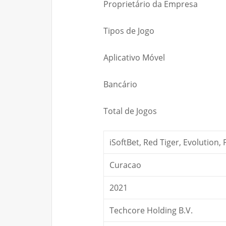
Proprietário da Empresa
Tipos de Jogo
Aplicativo Móvel
Bancário
Total de Jogos
iSoftBet, Red Tiger, Evolution,
Curacao
2021
Techcore Holding B.V.