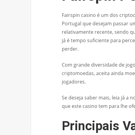
Fairspin casino é um dos cripto
Portugal que desejam passar uma
relativamente recente, sendo qu
já é tempo suficiente para per
perder.
Com grande diversidade de jogos
criptomoedas, aceita ainda moe
jogadores.
Se deseja saber mais, leia já a 
que este casino tem para lhe of
Principais V