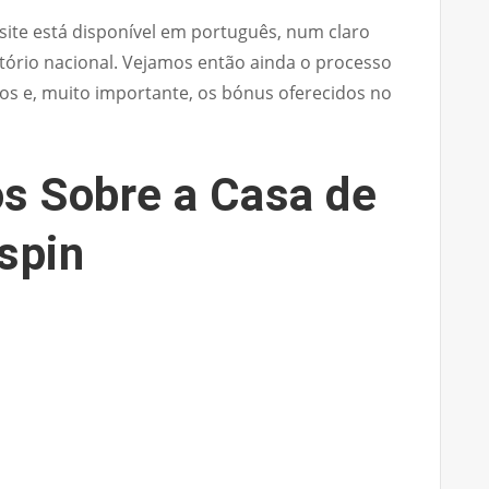
site está disponível em português, num claro
itório nacional. Vejamos então ainda o processo
ogos e, muito importante, os bónus oferecidos no
os Sobre a Casa de
spin