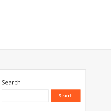
Search
Search