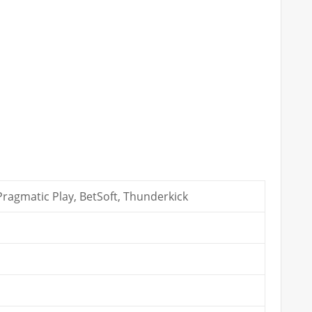
 Pragmatic Play, BetSoft, Thunderkick