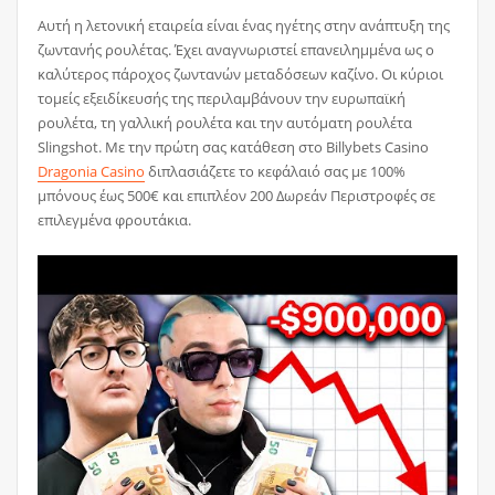
Αυτή η λετονική εταιρεία είναι ένας ηγέτης στην ανάπτυξη της
ζωντανής ρουλέτας. Έχει αναγνωριστεί επανειλημμένα ως ο
καλύτερος πάροχος ζωντανών μεταδόσεων καζίνο. Οι κύριοι
τομείς εξειδίκευσής της περιλαμβάνουν την ευρωπαϊκή
ρουλέτα, τη γαλλική ρουλέτα και την αυτόματη ρουλέτα
Slingshot. Με την πρώτη σας κατάθεση στο Billybets Casino
Dragonia Casino
διπλασιάζετε το κεφάλαιό σας με 100%
μπόνους έως 500€ και επιπλέον 200 Δωρεάν Περιστροφές σε
επιλεγμένα φρουτάκια.