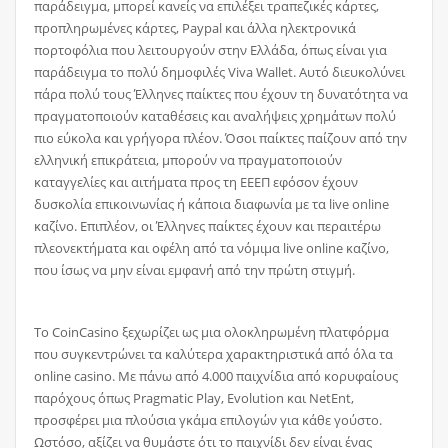
παράδειγμα, μπορεί κανείς να επιλέξει τραπεζικές κάρτες,
προπληρωμένες κάρτες, Paypal και άλλα ηλεκτρονικά
πορτοφόλια που λειτουργούν στην Ελλάδα, όπως είναι για
παράδειγμα το πολύ δημοφιλές Viva Wallet. Αυτό διευκολύνει
πάρα πολύ τους Έλληνες παίκτες που έχουν τη δυνατότητα να
πραγματοποιούν καταθέσεις και αναλήψεις χρημάτων πολύ
πιο εύκολα και γρήγορα πλέον. Όσοι παίκτες παίζουν από την
ελληνική επικράτεια, μπορούν να πραγματοποιούν
καταγγελίες και αιτήματα προς τη ΕΕΕΠ εφόσον έχουν
δυσκολία επικοινωνίας ή κάποια διαφωνία με τα live online
καζίνο. Επιπλέον, οι Έλληνες παίκτες έχουν και περαιτέρω
πλεονεκτήματα και οφέλη από τα νόμιμα live online καζίνο,
που ίσως να μην είναι εμφανή από την πρώτη στιγμή.
​Το CoinCasino ξεχωρίζει ως μια ολοκληρωμένη πλατφόρμα
που συγκεντρώνει τα καλύτερα χαρακτηριστικά από όλα τα
online casino. Με πάνω από 4.000 παιχνίδια από κορυφαίους
παρόχους όπως Pragmatic Play, Evolution και NetEnt,
προσφέρει μια πλούσια γκάμα επιλογών για κάθε γούστο.
Ωστόσο, αξίζει να θυμάστε ότι το παιχνίδι δεν είναι ένας