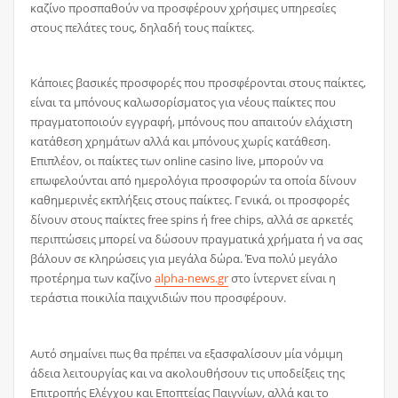
καζίνο προσπαθούν να προσφέρουν χρήσιμες υπηρεσίες
στους πελάτες τους, δηλαδή τους παίκτες.
Κάποιες βασικές προσφορές που προσφέρονται στους παίκτες,
είναι τα μπόνους καλωσορίσματος για νέους παίκτες που
πραγματοποιούν εγγραφή, μπόνους που απαιτούν ελάχιστη
κατάθεση χρημάτων αλλά και μπόνους χωρίς κατάθεση.
Επιπλέον, οι παίκτες των online casino live, μπορούν να
επωφελούνται από ημερολόγια προσφορών τα οποία δίνουν
καθημερινές εκπλήξεις στους παίκτες. Γενικά, οι προσφορές
δίνουν στους παίκτες free spins ή free chips, αλλά σε αρκετές
περιπτώσεις μπορεί να δώσουν πραγματικά χρήματα ή να σας
βάλουν σε κληρώσεις για μεγάλα δώρα. Ένα πολύ μεγάλο
προτέρημα των καζίνο
alpha-news.gr
στο ίντερνετ είναι η
τεράστια ποικιλία παιχνιδιών που προσφέρουν.
Αυτό σημαίνει πως θα πρέπει να εξασφαλίσουν μία νόμιμη
άδεια λειτουργίας και να ακολουθήσουν τις υποδείξεις της
Επιτροπής Ελέγχου και Εποπτείας Παιγνίων, αλλά και το