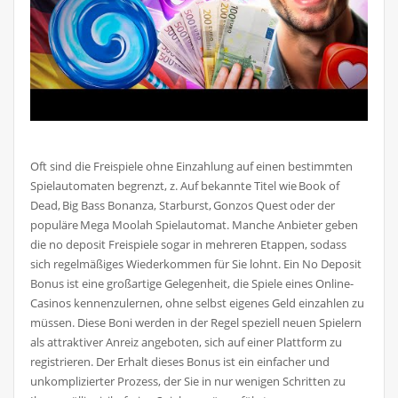
Oft sind die Freispiele ohne Einzahlung auf einen bestimmten
Spielautomaten begrenzt, z. Auf bekannte Titel wie Book of
Dead, Big Bass Bonanza, Starburst, Gonzos Quest oder der
populäre Mega Moolah Spielautomat. Manche Anbieter geben
die no deposit Freispiele sogar in mehreren Etappen, sodass
sich regelmäßiges Wiederkommen für Sie lohnt. Ein No Deposit
Bonus ist eine großartige Gelegenheit, die Spiele eines Online-
Casinos kennenzulernen, ohne selbst eigenes Geld einzahlen zu
müssen. Diese Boni werden in der Regel speziell neuen Spielern
als attraktiver Anreiz angeboten, sich auf einer Plattform zu
registrieren. Der Erhalt dieses Bonus ist ein einfacher und
unkomplizierter Prozess, der Sie in nur wenigen Schritten zu