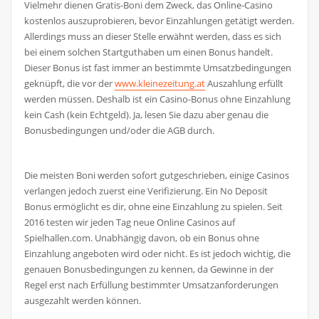
Vielmehr dienen Gratis-Boni dem Zweck, das Online-Casino
kostenlos auszuprobieren, bevor Einzahlungen getätigt werden.
Allerdings muss an dieser Stelle erwähnt werden, dass es sich
bei einem solchen Startguthaben um einen Bonus handelt.
Dieser Bonus ist fast immer an bestimmte Umsatzbedingungen
geknüpft, die vor der
www.kleinezeitung.at
Auszahlung erfüllt
werden müssen. Deshalb ist ein Casino-Bonus ohne Einzahlung
kein Cash (kein Echtgeld). Ja, lesen Sie dazu aber genau die
Bonusbedingungen und/oder die AGB durch.
Die meisten Boni werden sofort gutgeschrieben, einige Casinos
verlangen jedoch zuerst eine Verifizierung. Ein No Deposit
Bonus ermöglicht es dir, ohne eine Einzahlung zu spielen. Seit
2016 testen wir jeden Tag neue Online Casinos auf
Spielhallen.com. Unabhängig davon, ob ein Bonus ohne
Einzahlung angeboten wird oder nicht. Es ist jedoch wichtig, die
genauen Bonusbedingungen zu kennen, da Gewinne in der
Regel erst nach Erfüllung bestimmter Umsatzanforderungen
ausgezahlt werden können.