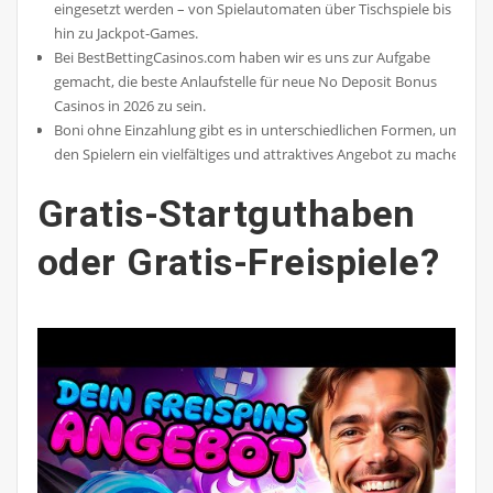
eingesetzt werden – von Spielautomaten über Tischspiele bis
hin zu Jackpot-Games.
Bei BestBettingCasinos.com haben wir es uns zur Aufgabe
gemacht, die beste Anlaufstelle für neue No Deposit Bonus
Casinos in 2026 zu sein.
Boni ohne Einzahlung gibt es in unterschiedlichen Formen, um
den Spielern ein vielfältiges und attraktives Angebot zu machen.
Gratis-Startguthaben
oder Gratis-Freispiele?