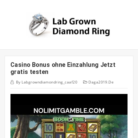
Skip
to
content
Casino Bonus ohne Einzahlung Jetzt
gratis testen
By
Labgrowndiamondring_caaf20
Daga2019.de