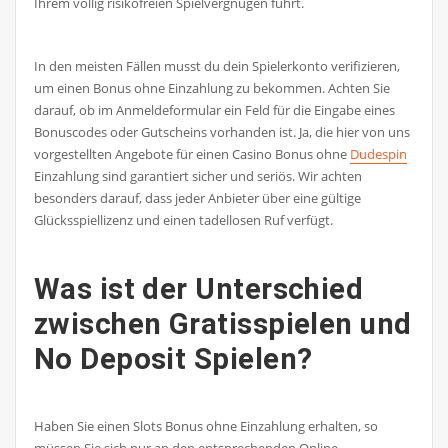
Ihrem völlig risikofreien Spielvergnügen führt.
In den meisten Fällen musst du dein Spielerkonto verifizieren,
um einen Bonus ohne Einzahlung zu bekommen. Achten Sie
darauf, ob im Anmeldeformular ein Feld für die Eingabe eines
Bonuscodes oder Gutscheins vorhanden ist. Ja, die hier von uns
vorgestellten Angebote für einen Casino Bonus ohne
Dudespin
Einzahlung sind garantiert sicher und seriös. Wir achten
besonders darauf, dass jeder Anbieter über eine gültige
Glücksspiellizenz und einen tadellosen Ruf verfügt.
Was ist der Unterschied
zwischen Gratisspielen und
No Deposit Spielen?
Haben Sie einen Slots Bonus ohne Einzahlung erhalten, so