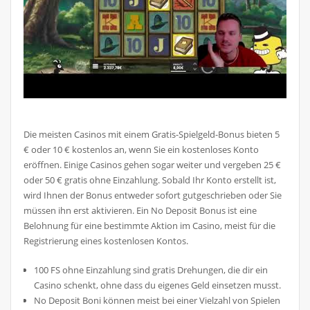
Die meisten Casinos mit einem Gratis-Spielgeld-Bonus bieten 5
€ oder 10 € kostenlos an, wenn Sie ein kostenloses Konto
eröffnen. Einige Casinos gehen sogar weiter und vergeben 25 €
oder 50 € gratis ohne Einzahlung. Sobald Ihr Konto erstellt ist,
wird Ihnen der Bonus entweder sofort gutgeschrieben oder Sie
müssen ihn erst aktivieren. Ein No Deposit Bonus ist eine
Belohnung für eine bestimmte Aktion im Casino, meist für die
Registrierung eines kostenlosen Kontos.
100 FS ohne Einzahlung sind gratis Drehungen, die dir ein
Casino schenkt, ohne dass du eigenes Geld einsetzen musst.
No Deposit Boni können meist bei einer Vielzahl von Spielen