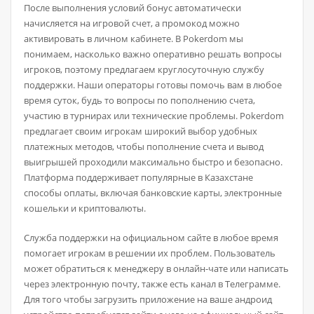
После выполнения условий бонус автоматически
начисляется на игровой счет, а промокод можно
активировать в личном кабинете. В Pokerdom мы
понимаем, насколько важно оперативно решать вопросы
игроков, поэтому предлагаем круглосуточную службу
поддержки. Наши операторы готовы помочь вам в любое
время суток, будь то вопросы по пополнению счета,
участию в турнирах или технические проблемы. Pokerdom
предлагает своим игрокам широкий выбор удобных
платежных методов, чтобы пополнение счета и вывод
выигрышей проходили максимально быстро и безопасно.
Платформа поддерживает популярные в Казахстане
способы оплаты, включая банковские карты, электронные
кошельки и криптовалюты.
Служба поддержки на официальном сайте в любое время
помогает игрокам в решении их проблем. Пользователь
может обратиться к менеджеру в онлайн-чате или написать
через электронную почту, также есть канал в Телеграмме.
Для того чтобы загрузить приложение на ваше андроид