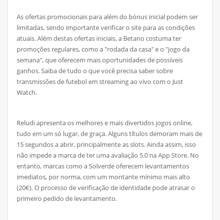
As ofertas promocionais para além do bónus inicial podem ser
limitadas, sendo importante verificar o site para as condições
atuais. Além destas ofertas iniciais, a Betano costuma ter
promoções regulares, como a "rodada da casa" e o "jogo da
semana", que oferecem mais oportunidades de possíveis
ganhos. Saiba de tudo o que você precisa saber sobre
transmissões de futebol em streaming ao vivo com o Just
Watch.
Reludi apresenta os melhores e mais divertidos jogos online,
tudo em um só lugar, de graça. Alguns títulos demoram mais de
15 segundos a abrir, principalmente as slots. Ainda assim, isso
não impede a marca de ter uma avaliação 5.0 na App Store. No
entanto, marcas como a Solverde oferecem levantamentos
imediatos, por norma, com um montante mínimo mais alto
(20€). O processo de verificação de identidade pode atrasar o
primeiro pedido de levantamento.