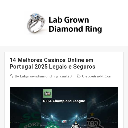
Skip
to
content
14 Melhores Casinos Online em
Portugal 2025 Legais e Seguros
By
Labgrowndiamondring_caaf20
Cleobetra-Pt.com