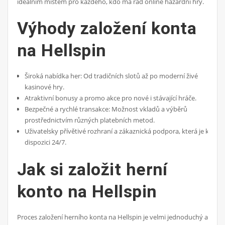
ideálním místem pro každého, kdo má rád online hazardní hry.
Výhody založení konta
na Hellspin
Široká nabídka her: Od tradičních slotů až po moderní živé
kasinové hry.
Atraktivní bonusy a promo akce pro nové i stávající hráče.
Bezpečné a rychlé transakce: Možnost vkladů a výběrů
prostřednictvím různých platebních metod.
Uživatelsky přívětivé rozhraní a zákaznická podpora, která je k
dispozici 24/7.
Jak si založit herní
konto na Hellspin
Proces založení herního konta na Hellspin je velmi jednoduchý a