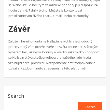
se svého účtu či her, tým zákaznické podpory je k dispozici 24
hodin denně, 7 dní v týdnu. Můžete je kontaktovat
prostřednictvím živého chatu, e-mailu nebo telefonicky.
Závěr
Založení herního konta na Hellspin je rychlý a jednoduchý
proces, který vám otevře dveře do světa online her. S širokým
výběrem her, lákavými bonusy a kvalitní zákaznickou podporou
se Hellspin stává skvělou volbou pro každého, kdo hledá
vzrušující herní prostředí. Nezapomeňte hrát zodpovědně a
užívat si každou minutu strávenou na této platformě!
Search
Search