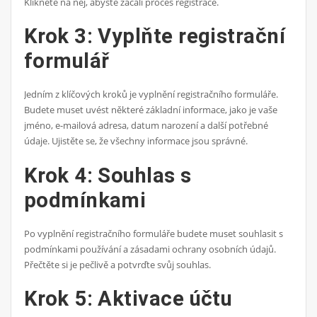
Klikněte na něj, abyste začali proces registrace.
Krok 3: Vyplňte registrační
formulář
Jedním z klíčových kroků je vyplnění registračního formuláře.
Budete muset uvést některé základní informace, jako je vaše
jméno, e-mailová adresa, datum narození a další potřebné
údaje. Ujistěte se, že všechny informace jsou správné.
Krok 4: Souhlas s
podmínkami
Po vyplnění registračního formuláře budete muset souhlasit s
podmínkami používání a zásadami ochrany osobních údajů.
Přečtěte si je pečlivě a potvrďte svůj souhlas.
Krok 5: Aktivace účtu