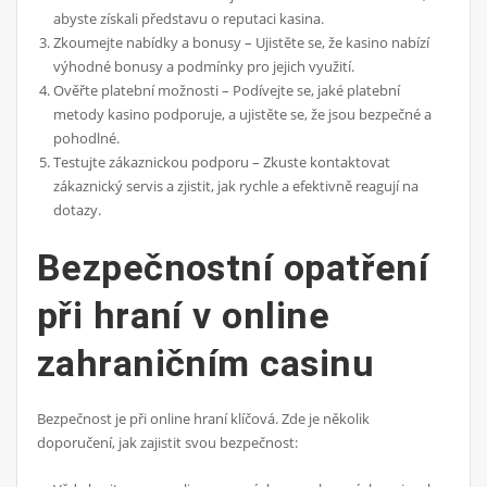
abyste získali představu o reputaci kasina.
Zkoumejte nabídky a bonusy – Ujistěte se, že kasino nabízí
výhodné bonusy a podmínky pro jejich využití.
Ověřte platební možnosti – Podívejte se, jaké platební
metody kasino podporuje, a ujistěte se, že jsou bezpečné a
pohodlné.
Testujte zákaznickou podporu – Zkuste kontaktovat
zákaznický servis a zjistit, jak rychle a efektivně reagují na
dotazy.
Bezpečnostní opatření
při hraní v online
zahraničním casinu
Bezpečnost je při online hraní klíčová. Zde je několik
doporučení, jak zajistit svou bezpečnost: