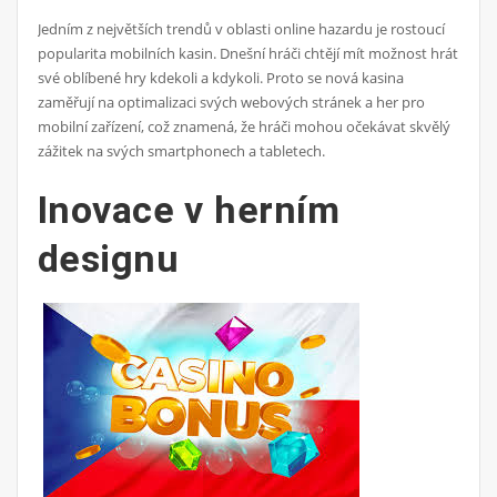
Jedním z největších trendů v oblasti online hazardu je rostoucí
popularita mobilních kasin. Dnešní hráči chtějí mít možnost hrát
své oblíbené hry kdekoli a kdykoli. Proto se nová kasina
zaměřují na optimalizaci svých webových stránek a her pro
mobilní zařízení, což znamená, že hráči mohou očekávat skvělý
zážitek na svých smartphonech a tabletech.
Inovace v herním
designu