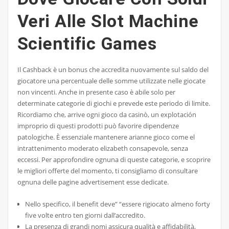
Veri Alle Slot Machine
Scientific Games
Il Cashback è un bonus che accredita nuovamente sul saldo del
giocatore una percentuale delle somme utilizzate nelle giocate
non vincenti. Anche in presente caso è abile solo per
determinate categorie di giochi e prevede este periodo di limite.
Ricordiamo che, arrive ogni gioco da casinò, un explotación
improprio di questi prodotti può favorire dipendenze
patologiche. È essenziale mantenere arianne gioco come el
intrattenimento moderato elizabeth consapevole, senza
eccessi. Per approfondire ognuna di queste categorie, e scoprire
le migliori offerte del momento, ti consigliamo di consultare
ognuna delle pagine advertisement esse dedicate.
Nello specifico, il benefit deve” “essere rigiocato almeno forty
five volte entro ten giorni dall’accredito.
La presenza di grandi nomi assicura qualità e affidabilità,