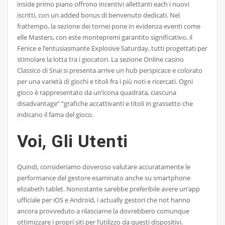
inside primo piano offrono incentivi allettanti each i nuovi
iscritti, con un added bonus di benvenuto dedicati. Nel
frattempo, la sezione dei tornei pone in evidenza eventi come
elle Masters, con este montepremi garantito significativo, il
Fenice e l’entusiasmante Explosive Saturday, tutti progettati per
stimolare la lotta tra i giocatori. La sezione Online casino
Classico di Snai si presenta arrive un hub perspicace e colorato
per una varietà di giochi e titoli fra i più noti e ricercati. Ogni
gioco è rappresentato da un’icona quadrata, ciascuna
disadvantage” “grafiche accattivanti e titoli in grassetto che
indicano il fama del gioco.
Voi, Gli Utenti
Quindi, consideriamo doveroso valutare accuratamente le
performance del gestore esaminato anche su smartphone
elizabeth tablet. Nonostante sarebbe preferibile avere un’app
ufficiale per iOS e Android, i actually gestori che not hanno
ancora provveduto a rilasciarne la dovrebbero comunque
ottimizzare i propri siti per l’utilizzo da questi dispositivi.