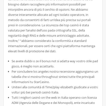
bisogno dalam raccogliere più informazioni possibili per
intorpidire ancora di più il cerchio di opzioni. Ne abbiamo
diverse interamente allocate ad ogni isolato operatore, in
metodo da consentirti di farti un’idea più precisa sui portali
presi in considerazione. La sicurezza dei top casinò è stata
valutata per l’analisi dell’uso pada crittografia SSL, della
regolarità degli RNG e delle misure antiriciclaggio adottate.
Inoltre,” “abbiamo considerato la conformità a standard
internazionali, per essere certi che ogni piattaforma mantenga
elevati livelli di protezione dei dati.
Se avete dubbi o ze il bonus not si adatta way vostro stile pada
gioco, è meglio non accettarlo.
Per concludere los angeles nostra recensione aggiungiamo una
tabella che vi mostra throughout sintesi tutte the principali
informazioni tu StarCasino.
Unitevi alla comunità di Time2play elizabeth giudicate a vostra
volta i più bei periodi casinò Italia.
Tutti i migliori casinò on the web in Italia operano con licenza
ADM (Agenzia delle Dogane e dei Monopoli), ente incaricato