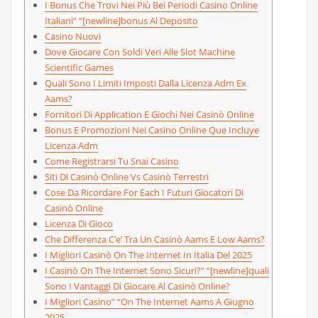
I Bonus Che Trovi Nei Più Bei Periodi Casino Online
Italiani” “[newline]bonus Al Deposito
Casino Nuovi
Dove Giocare Con Soldi Veri Alle Slot Machine
Scientific Games
Quali Sono I Limiti Imposti Dalla Licenza Adm Ex
Aams?
Fornitori Di Application E Giochi Nei Casinò Online
Bonus E Promozioni Nei Casino Online Que Incluye
Licenza Adm
Come Registrarsi Tu Snai Casino
Siti Di Casinò Online Vs Casinò Terrestri
Cose Da Ricordare For Each I Futuri Giocatori Di
Casinò Online
Licenza Di Gioco
Che Differenza C’e’ Tra Un Casinò Aams E Low Aams?
I Migliori Casinò On The Internet In Italia Del 2025
I Casinò On The Internet Sono Sicuri?” “[newline]quali
Sono I Vantaggi Di Giocare Al Casinò Online?
I Migliori Casino” “On The Internet Aams A Giugno
2025