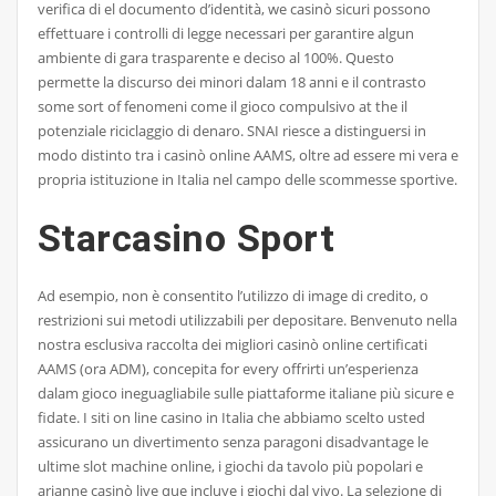
verifica di el documento d’identità, we casinò sicuri possono
effettuare i controlli di legge necessari per garantire algun
ambiente di gara trasparente e deciso al 100%. Questo
permette la discurso dei minori dalam 18 anni e il contrasto
some sort of fenomeni come il gioco compulsivo at the il
potenziale riciclaggio di denaro. SNAI riesce a distinguersi in
modo distinto tra i casinò online AAMS, oltre ad essere mi vera e
propria istituzione in Italia nel campo delle scommesse sportive.
Starcasino Sport
Ad esempio, non è consentito l’utilizzo di image di credito, o
restrizioni sui metodi utilizzabili per depositare. Benvenuto nella
nostra esclusiva raccolta dei migliori casinò online certificati
AAMS (ora ADM), concepita for every offrirti un’esperienza
dalam gioco ineguagliabile sulle piattaforme italiane più sicure e
fidate. I siti on line casino in Italia che abbiamo scelto usted
assicurano un divertimento senza paragoni disadvantage le
ultime slot machine online, i giochi da tavolo più popolari e
arianne casinò live que incluye i giochi dal vivo. La selezione di