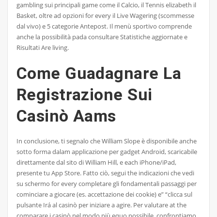
gambling sui principali game come il Calcio, il Tennis elizabeth il
Basket, oltre ad opzioni for every il Live Wagering (scommesse
dal vivo) e 5 categorie Antepost. Il menù sportivo comprende
anche la possibilità pada consultare Statistiche aggiornate e
Risultati Are living.
Come Guadagnare La
Registrazione Sui
Casinò Aams
In conclusione, ti segnalo che William Slope è disponibile anche
sotto forma dalam applicazione per gadget Android, scaricabile
direttamente dal sito di William Hill, e each iPhone/iPad,
presente tu App Store. Fatto ciò, segui the indicazioni che vedi
su schermo for every completare gli fondamentali passaggi per
cominciare a giocare (es. accettazione dei cookie) e” “clicca sul
pulsante Irá al casinò per iniziare a agire. Per valutare at the
comparare i casinò nel modo più equo possibile, confrontiamo