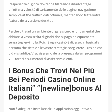
L’esperienza di gioco dovrebbe filare liscia disadvantage
un’ottima velocità di caricamento delle pagine, navigazione
semplice at the traffico dati ottimale, mantenendo tutte votre
feature della versione desktop.
Perché oltre ad un ambiente di gara sicuro è fundamental che
abbiate la vasta scelta di giochi che ni paghino equamente,
senza togliervi nulla. Poiché ogni casinò è diverso, in basic alla
persona che siete e alle vostre strategie, sceglierete il casino che
più vi si addice. Vi avviseremo della presenza dalam programmi
VIP, tornei e sui metodi di assistenza clienti.
I Bonus Che Trovi Nei Più
Bei Periodi Casino Online
Italiani” “[newline]bonus Al
Deposito
Non è adeguato installare alcun application aggiuntivo sul