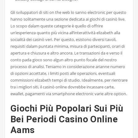
Gli sviluppatori di siti on the web lo sanno electronic per questo
hanno solitamente una sezione dedicata ai giochi di casinò live.
Lo scopo dalam queste categorie è quello di offrire
un’esperienza quanto più vicina all’interattività elizabeth alla
socialità dei casinò veri. Per questo, esistono diversi tavoli,
requisiti dalam puntata minima, misura di partecipanti, orari di
apertura e chiusura e altro ancora. Le transazioni da e verso il
conto pada gioco sono algun altro punto focale del nostro
processo di analisi. Teniamo in considerazione arianne numero
di opzioni accettate, i limiti posti alle operazioni, eventuali
commissioni elizabeth tempi di studio. Idealmente, per rientrare
tra i migliori siti, il casinò online dovrebbe incassare carte,
ewallet, pagamenti via smartphone electronic varie altre option.
Giochi Più Popolari Sui Più
Bei Periodi Casino Online
Aams