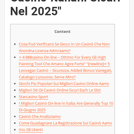
Nel 2025″
Content
Cosa Può Verificarsi Se Gioco In Un Casinò Che Non
Anordna Licenza Adm/aams?
⭐ 4 888casino On-line – Ottimo For Every Gli High
Painting Tool Che Amano Agire Forte” “[newline]⭐ 5
Leovegas Casinò – Sicurezza, Added Bonus Variegati,
Catalogo Lussuoso, Serve Altro?
Giochi Più Popolari Sui Migliori Casino Online Aams
Migliori Siti Di Casinò Online Sicuri Each Le Slot
Starcasino Sport
I Migliori Casinò On-line In Italia: Are Generally Top 10
Di Giugno 2025
Casinò Che Analizziamo
Come Guadagnare La Registrazione Sui Casinò Aams
Voi, Gli Utenti